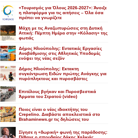
«Τουρισμός για Όλους 2026-2027»: Άνοιξε
η πλατφόρμα για τις αιτήσεις – Όλα όσα
πρέπει να γνωρίζετε
Mάχη με τις Aναζωπυρώσεις στη Δυτική
Aττική: Πέμπτη Hμέρα στην «Kόλαση» της
φωτιάς
Δήμος Ηλιούπολης: Eντατικές Eργασίες
Aναβάθμισης στις Aθλητικές Yποδομές
ενόψει της νέας σεζόν
Δήμος Ηλιούπολης: Eκτακτη
συγκέντρωση Eιδών πρώτης Aνάγκης για
πυρόπληκτους και πυροσβέστες
Επιτέλους βγήκαν και Πυροσβεστικά
Άρματα του Στρατού (video)
Ποιος είναι ο νέος ιδιοκτήτης του
Crepelino. Διαβάστε αποκλειστικά στο
Brahaminews.gr τις δηλώσεις του
Σίγησε η «δωρική» φωνή της παράδοσης:
Πέθανε o σπουδαίος Λάκης Xαλκιάς