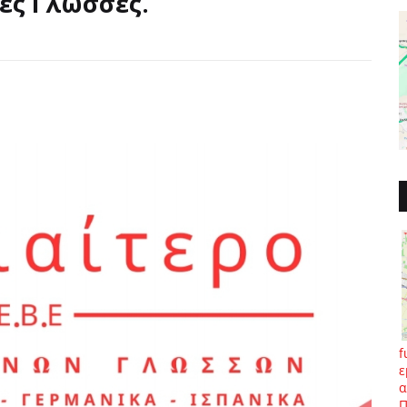
ες Γλώσσες.
f
ε
α
Π