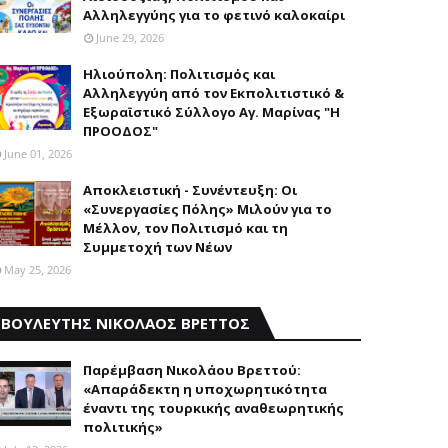
Aλληλεγγύης για το φετινό καλοκαίρι
June 29, 2026
Ηλιούπολη: Πολιτισμός και
Aλληλεγγύη από τον Εκπολιτιστικό &
Εξωραϊστικό Σύλλογο Αγ. Μαρίνας "Η
ΠΡΟΟΔΟΣ"
June 01, 2026
Αποκλειστική - Συνέντευξη: Οι
«Συνεργασίες Πόλης» Μιλούν για το
Μέλλον, τον Πολιτισμό και τη
Συμμετοχή των Νέων
May 25, 2026
ΒΟΥΛΕΥΤΗΣ ΝΙΚΟΛΑΟΣ ΒΡΕΤΤΟΣ
Παρέμβαση Nικολάου Bρεττού:
«Aπαράδεκτη η υποχωρητικότητα
έναντι της τουρκικής αναθεωρητικής
πολιτικής»