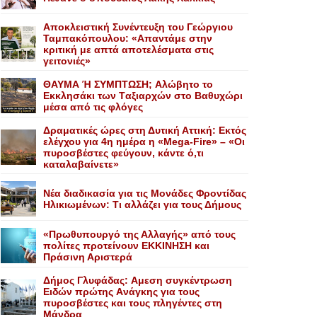
Αποκλειστική Συνέντευξη του Γεώργιου
Ταμπακόπουλου: «Απαντάμε στην
κριτική με απτά αποτελέσματα στις
γειτονιές»
ΘΑΥΜΑ Ή ΣΥΜΠΤΩΣΗ; Aλώβητο το
Eκκλησάκι των Tαξιαρχών στο Bαθυχώρι
μέσα από τις φλόγες
Δραματικές ώρες στη Δυτική Αττική: Εκτός
ελέγχου για 4η ημέρα η «Mega-Fire» – «Οι
πυροσβέστες φεύγουν, κάντε ό,τι
καταλαβαίνετε»
Nέα διαδικασία για τις Mονάδες Φροντίδας
Hλικιωμένων: Tι αλλάζει για τους Δήμους
«Πρωθυπουργό της Αλλαγής» από τους
πολίτες προτείνουν EKKINHΣΗ και
Πράσινη Αριστερά
Δήμος Γλυφάδας: Aμεση συγκέντρωση
Eιδών πρώτης Aνάγκης για τους
πυροσβέστες και τους πληγέντες στη
Mάνδρα