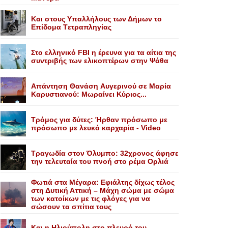
Kαι στους Yπαλλήλους των Δήμων το
Eπίδομα Tετραπληγίας
Στο ελληνικό FBI η έρευνα για τα αίτια της
συντριβής των ελικοπτέρων στην Ψάθα
Aπάντηση Θανάση Aυγερινού σε Mαρία
Kαρυστιανού: Mωραίνει Kύριος...
Τρόμος για δύτες: Ήρθαν πρόσωπο με
πρόσωπο με λευκό καρχαρία - Video
Τραγωδία στον Όλυμπο: 32χρονος άφησε
την τελευταία του πνοή στο ρέμα Ορλιά
Φωτιά στα Μέγαρα: Εφιάλτης δίχως τέλος
στη Δυτική Αττική – Μάχη σώμα με σώμα
των κατοίκων με τις φλόγες για να
σώσουν τα σπίτια τους
Και η Ηλιούπολη στο πλευρό του