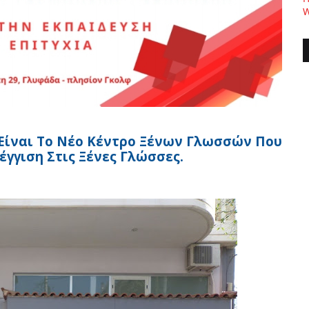
W
ο Είναι Το Νέο Κέντρο Ξένων Γλωσσών Που
γγιση Στις Ξένες Γλώσσες.