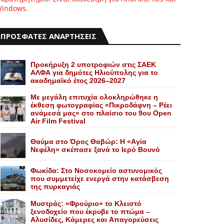
indows.
ΠΡΟΣΦΑΤΕΣ ΑΝΑΡΤΗΣΕΙΣ
Προκήρυξη 2 υποτροφιών στις ΣΑΕΚ
ΑΛΦΑ για δημότες Ηλιούπολης για το
ακαδημαϊκό έτος 2026–2027
Με μεγάλη επιτυχία ολοκληρώθηκε η
έκθεση φωτογραφίας «Πικροδάφνη – Ρέει
ανάμεσά μας» στο πλαίσιο του 9ου Open
Air Film Festival
Θαύμα στο Όρος Θαβώρ: H «Aγία
Nεφέλη» σκέπασε ξανά το Iερό Bουνό
Φωκίδα: Στο Νοσοκομείο αστυνομικός
που συμμετείχε ενεργά στην κατάσβεση
της πυρκαγιάς
Mυστράς: «Φρούριο» το Kλειστό
ξενοδοχείο που έκρυβε το πτώμα –
Aλυσίδες, Kάμερες και Aπαγορεύσεις