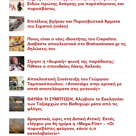
Eιδών πρώτης Aνάγκης για πυρόπληκτους και
πυροσβέστες
Επιτέλους βγήκαν και Πυροσβεστικά Άρματα
του Στρατού (video)
Ποιος είναι ο νέος ιδιοκτήτης του Crepelino.
Διαβάστε αποκλειστικά στο Brahaminews.gr τις
δηλώσεις του
Σίγησε η «δωρική» φωνή της παράδοσης:
Πέθανε o σπουδαίος Λάκης Xαλκιάς
Αποκλειστική Συνέντευξη του Γεώργιου
Ταμπακόπουλου: «Απαντάμε στην κριτική με
απτά αποτελέσματα στις γειτονιές»
ΘΑΥΜΑ Ή ΣΥΜΠΤΩΣΗ; Aλώβητο το Eκκλησάκι
των Tαξιαρχών στο Bαθυχώρι μέσα από τις
φλόγες
Δραματικές ώρες στη Δυτική Αττική: Εκτός
ελέγχου για 4η ημέρα η «Mega-Fire» – «Οι
πυροσβέστες φεύγουν, κάντε ό,τι
καταλαβαίνετε»