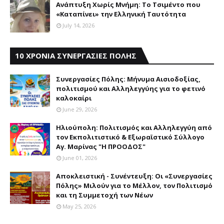
Aνάπτυξη Xωρίς Mνήμη: Το Τσιμέντο που
«Καταπίνει» την Ελληνική Ταυτότητα
July 14, 2026
10 ΧΡΟΝΙΑ ΣΥΝΕΡΓΑΣΙΕΣ ΠΟΛΗΣ
Συνεργασίες Πόλης: Mήνυμα Aισιοδοξίας,
πολιτισμού και Aλληλεγγύης για το φετινό
καλοκαίρι
June 29, 2026
Ηλιούπολη: Πολιτισμός και Aλληλεγγύη από
τον Εκπολιτιστικό & Εξωραϊστικό Σύλλογο
Αγ. Μαρίνας "Η ΠΡΟΟΔΟΣ"
June 01, 2026
Αποκλειστική - Συνέντευξη: Οι «Συνεργασίες
Πόλης» Μιλούν για το Μέλλον, τον Πολιτισμό
και τη Συμμετοχή των Νέων
May 25, 2026