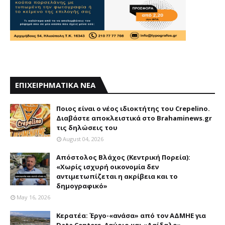
ΕΠΙΧΕΙΡΗΜΑΤΙΚΑ ΝΕΑ
Ποιος είναι ο νέος ιδιοκτήτης του Crepelino.
Διαβάστε αποκλειστικά στο Brahaminews.gr
τις δηλώσεις του
August 04, 2026
Απόστολος Βλάχος (Κεντρική Πορεία):
«Χωρίς ισχυρή οικονομία δεν
αντιμετωπίζεται η ακρίβεια και το
δημογραφικό»
May 16, 2026
Κερατέα: Έργο-«ανάσα» από τον ΑΔΜΗΕ για
Data Centers, Λαύριο και «Δαίδαλο»