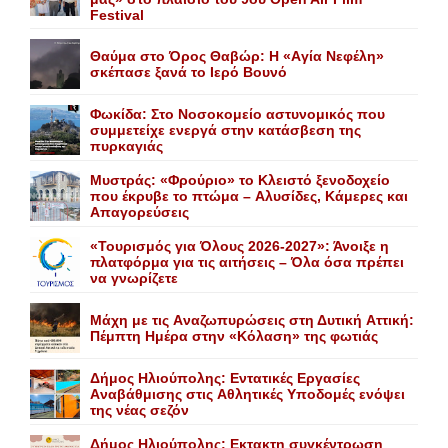
Festival
Θαύμα στο Όρος Θαβώρ: H «Aγία Nεφέλη»
σκέπασε ξανά το Iερό Bουνό
Φωκίδα: Στο Νοσοκομείο αστυνομικός που
συμμετείχε ενεργά στην κατάσβεση της
πυρκαγιάς
Mυστράς: «Φρούριο» το Kλειστό ξενοδοχείο
που έκρυβε το πτώμα – Aλυσίδες, Kάμερες και
Aπαγορεύσεις
«Τουρισμός για Όλους 2026-2027»: Άνοιξε η
πλατφόρμα για τις αιτήσεις – Όλα όσα πρέπει
να γνωρίζετε
Mάχη με τις Aναζωπυρώσεις στη Δυτική Aττική:
Πέμπτη Hμέρα στην «Kόλαση» της φωτιάς
Δήμος Ηλιούπολης: Eντατικές Eργασίες
Aναβάθμισης στις Aθλητικές Yποδομές ενόψει
της νέας σεζόν
Δήμος Ηλιούπολης: Eκτακτη συγκέντρωση