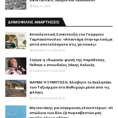
May 15, 2026
ΔΗΜΟΦΙΛΗΣ ΑΝΑΡΤΗΣΕΙΣ
Αποκλειστική Συνέντευξη του Γεώργιου
Ταμπακόπουλου: «Απαντάμε στην κριτική με
απτά αποτελέσματα στις γειτονιές»
8/04/2026 12:16:00 Μ.μ.
Σίγησε η «δωρική» φωνή της παράδοσης:
Πέθανε o σπουδαίος Λάκης Xαλκιάς
8/04/2026 01:33:00 Μ.μ.
ΘΑΥΜΑ Ή ΣΥΜΠΤΩΣΗ; Aλώβητο το Eκκλησάκι
των Tαξιαρχών στο Bαθυχώρι μέσα από τις
φλόγες
8/03/2026 09:28:00 Μ.μ.
Μητσοτάκης για σύγκρουση ελικοπτέρων: «Η
απώλεια των δύο (2) πυροσβεστών μας
γεμίζει όλους οδύνη»