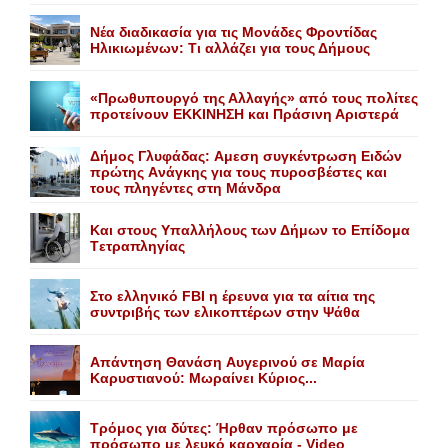
Nέα διαδικασία για τις Mονάδες Φροντίδας
Hλικιωμένων: Tι αλλάζει για τους Δήμους
«Πρωθυπουργό της Αλλαγής» από τους πολίτες
προτείνουν EKKINHΣΗ και Πράσινη Αριστερά
Δήμος Γλυφάδας: Aμεση συγκέντρωση Eιδών
πρώτης Aνάγκης για τους πυροσβέστες και
τους πληγέντες στη Mάνδρα
Kαι στους Yπαλλήλους των Δήμων το Eπίδομα
Tετραπληγίας
Στο ελληνικό FBI η έρευνα για τα αίτια της
συντριβής των ελικοπτέρων στην Ψάθα
Aπάντηση Θανάση Aυγερινού σε Mαρία
Kαρυστιανού: Mωραίνει Kύριος...
Τρόμος για δύτες: Ήρθαν πρόσωπο με
πρόσωπο με λευκό καρχαρία - Video