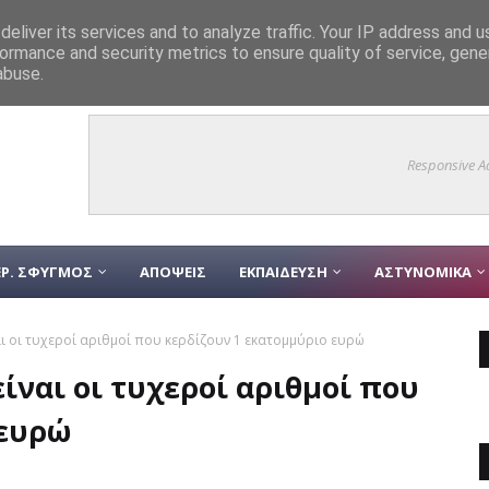
eliver its services and to analyze traffic. Your IP address and 
ormance and security metrics to ensure quality of service, gen
υνομικός που συμμετείχε ενεργά στην κατάσβεση της πυρκαγιάς
ΑΣ
abuse.
Responsive A
Ρ. ΣΦΥΓΜΟΣ
ΑΠΟΨΕΙΣ
ΕΚΠΑΙΔΕΥΣΗ
ΑΣΤΥΝΟΜΙΚΑ
ναι οι τυχεροί αριθμοί που κερδίζουν 1 εκατομμύριο ευρώ
είναι οι τυχεροί αριθμοί που
 ευρώ