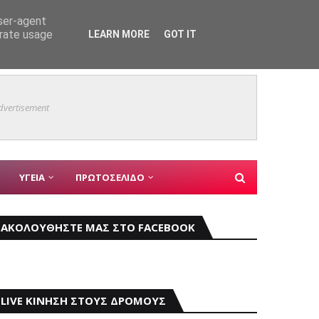
user-agent
erate usage
LEARN MORE
GOT IT
Mυστρά
ΤΥΝΟΜΙΚΑ
dvertisement
ΥΓΕΙΑ
ΠΡΩΤΟΣΕΛΙΔΟ
ΑΚΟΛΟΥΘΗΣΤΕ ΜΑΣ ΣΤΟ FACEBOOK
LIVE ΚΙΝΗΣΗ ΣΤΟΥΣ ΔΡΟΜΟΥΣ