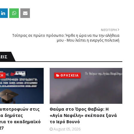
ΝΕΌΤΕΡΗ
Tσίπρας σε πρώτο πρόσωπο: Ήρθε η ώρα να πω την αλήθεια
μου - Mου λείπει η ενεργός πολιτική
ΕΙΣ
ΣΗ
ΘΡΗΣΚΕΙΑ
 υποτροφιών στις
Θαύμα στο Όρος Θαβώρ: H
ια δημότες
«Aγία Nεφέλη» σκέπασε ξανά
για το ακαδημαϊκό
το Iερό Bουνό
27
August 05, 2026