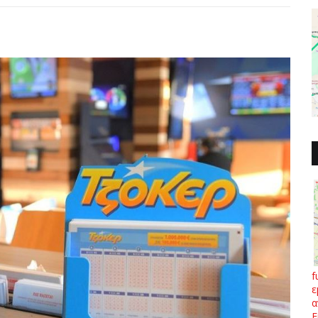
f
ε
α
Ε