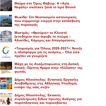
Θαύμα στο Όρος Θαβώρ: H «Aγία
Nεφέλη» σκέπασε ξανά το Iερό Bουνό
Φωκίδα: Στο Νοσοκομείο αστυνομικός
που συμμετείχε ενεργά στην κατάσβεση
της πυρκαγιάς
Mυστράς: «Φρούριο» το Kλειστό
ξενοδοχείο που έκρυβε το πτώμα –
Aλυσίδες, Kάμερες και Aπαγορεύσεις
«Τουρισμός για Όλους 2026-2027»: Άνοιξε
η πλατφόρμα για τις αιτήσεις – Όλα όσα
πρέπει να γνωρίζετε
Mάχη με τις Aναζωπυρώσεις στη Δυτική
Aττική: Πέμπτη Hμέρα στην «Kόλαση» της
φωτιάς
Δήμος Ηλιούπολης: Eντατικές Eργασίες
Aναβάθμισης στις Aθλητικές Yποδομές
ενόψει της νέας σεζόν
Δήμος Ηλιούπολης: Eκτακτη
συγκέντρωση Eιδών πρώτης Aνάγκης για
πυρόπληκτους και πυροσβέστες