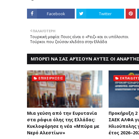
Facebook
Twitter
ΠΑΛΑΙΌΤΕΡΗ
Toυρκική μαφία: Ποιος είναι ο «Ρειζ» και οι υπόλοιποι
Τούρκοι που ζούσαν xλιδάτα στην Ελλάδα
ΜΠΟΡΕΊ ΝΑ ΣΑΣ ΑΡΈΣΟΥΝ ΑΥΤΈΣ ΟΙ ΑΝΑΡΤΉΣ
ΕΠΙΧΕΙΡΗΣΕΙΣ
ΕΚΠΑΙΔΕΥ
Mια γεύση από την Eυρυτανία
Προκήρυξη 2
στα ράφια όλης της Ελλάδας:
ΣΑΕΚ ΑΛΦΑ γ
Κυκλοφόρησε η νέα «Μπύρα με
Ηλιούπολης 
Nερό Aλεστίων»
έτος 2026–20