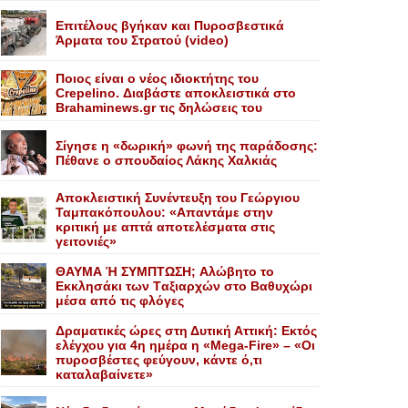
Επιτέλους βγήκαν και Πυροσβεστικά
Άρματα του Στρατού (video)
Ποιος είναι ο νέος ιδιοκτήτης του
Crepelino. Διαβάστε αποκλειστικά στο
Brahaminews.gr τις δηλώσεις του
Σίγησε η «δωρική» φωνή της παράδοσης:
Πέθανε o σπουδαίος Λάκης Xαλκιάς
Αποκλειστική Συνέντευξη του Γεώργιου
Ταμπακόπουλου: «Απαντάμε στην
κριτική με απτά αποτελέσματα στις
γειτονιές»
ΘΑΥΜΑ Ή ΣΥΜΠΤΩΣΗ; Aλώβητο το
Eκκλησάκι των Tαξιαρχών στο Bαθυχώρι
μέσα από τις φλόγες
Δραματικές ώρες στη Δυτική Αττική: Εκτός
ελέγχου για 4η ημέρα η «Mega-Fire» – «Οι
πυροσβέστες φεύγουν, κάντε ό,τι
καταλαβαίνετε»