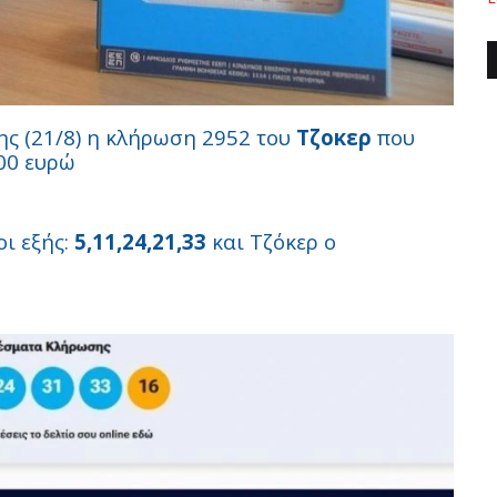
ς (21/8) η κλήρωση 2952 του
Τζοκερ
που
00 ευρώ
οι εξής:
5,11,24,21,33
και Τζόκερ ο