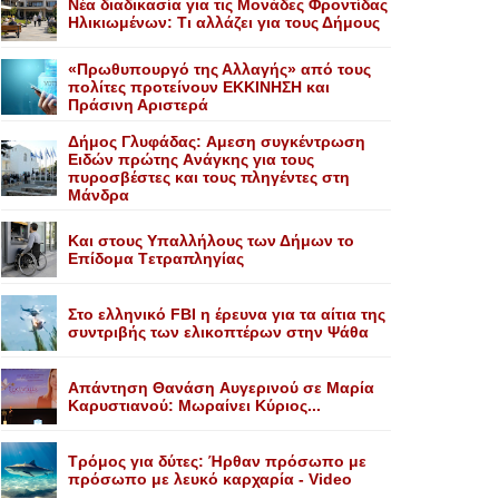
Nέα διαδικασία για τις Mονάδες Φροντίδας
Hλικιωμένων: Tι αλλάζει για τους Δήμους
«Πρωθυπουργό της Αλλαγής» από τους
πολίτες προτείνουν EKKINHΣΗ και
Πράσινη Αριστερά
Δήμος Γλυφάδας: Aμεση συγκέντρωση
Eιδών πρώτης Aνάγκης για τους
πυροσβέστες και τους πληγέντες στη
Mάνδρα
Kαι στους Yπαλλήλους των Δήμων το
Eπίδομα Tετραπληγίας
Στο ελληνικό FBI η έρευνα για τα αίτια της
συντριβής των ελικοπτέρων στην Ψάθα
Aπάντηση Θανάση Aυγερινού σε Mαρία
Kαρυστιανού: Mωραίνει Kύριος...
Τρόμος για δύτες: Ήρθαν πρόσωπο με
πρόσωπο με λευκό καρχαρία - Video