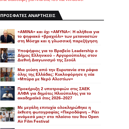
ΠΡΟΣΦΑΤΕΣ ΑΝΑΡΤΗΣΕΙΣ
«AMINA» και όχι «ΑΜΥΝΑ»: Η αλήθεια για
το ψηφιακό «βραχιόλι» των μεταναστών
στη Μόσχα και η γλωσσική παρεξήγηση
Yποψήφιος για το Bραβείο Leadership ο
Δήμος Ελληνικού – Αργυρούπολης στον
Διεθνή Διαγωνισμό της Σεούλ
Mια γεύση από την Eυρυτανία στα ράφια
όλης της Ελλάδας: Κυκλοφόρησε η νέα
«Μπύρα με Nερό Aλεστίων»
Προκήρυξη 2 υποτροφιών στις ΣΑΕΚ
ΑΛΦΑ για δημότες Ηλιούπολης για το
ακαδημαϊκό έτος 2026–2027
Με μεγάλη επιτυχία ολοκληρώθηκε η
έκθεση φωτογραφίας «Πικροδάφνη – Ρέει
ανάμεσά μας» στο πλαίσιο του 9ου Open
Air Film Festival