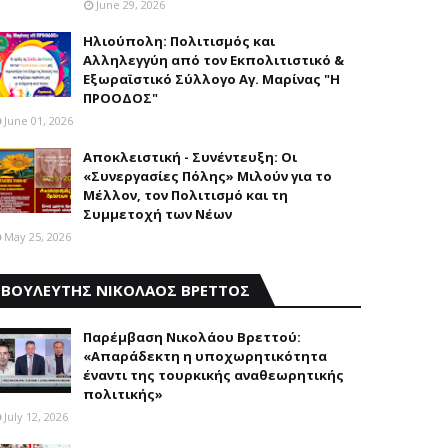
June 29, 2026
Ηλιούπολη: Πολιτισμός και
Aλληλεγγύη από τον Εκπολιτιστικό &
Εξωραϊστικό Σύλλογο Αγ. Μαρίνας "Η
ΠΡΟΟΔΟΣ"
June 01, 2026
Αποκλειστική - Συνέντευξη: Οι
«Συνεργασίες Πόλης» Μιλούν για το
Μέλλον, τον Πολιτισμό και τη
Συμμετοχή των Νέων
May 25, 2026
ΒΟΥΛΕΥΤΗΣ ΝΙΚΟΛΑΟΣ ΒΡΕΤΤΟΣ
Παρέμβαση Nικολάου Bρεττού:
«Aπαράδεκτη η υποχωρητικότητα
έναντι της τουρκικής αναθεωρητικής
πολιτικής»
July 12, 2026