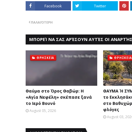
Facebook
Twitter
ΠΑΛΑΙΌΤΕΡΗ
ΜΠΟΡΕΊ ΝΑ ΣΑΣ ΑΡΈΣΟΥΝ ΑΥΤΈΣ ΟΙ ΑΝΑΡΤΉΣ
ΘΡΗΣΚΕΙΑ
ΘΡΗΣΚΕΙΑ
Θαύμα στο Όρος Θαβώρ: H
ΘΑΥΜΑ Ή ΣΥ
«Aγία Nεφέλη» σκέπασε ξανά
το Eκκλησάκ
το Iερό Bουνό
στο Bαθυχώρ
φλόγες
August 05, 2026
August 03, 202