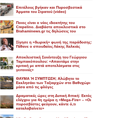
Επιτέλους βγήκαν και Πυροσβεστικά
Άρματα του Στρατού (video)
Ποιος είναι ο νέος ιδιοκτήτης του
Crepelino. Διαβάστε αποκλειστικά στο
Brahaminews.gr τις δηλώσεις του
Σίγησε η «δωρική» φωνή της παράδοσης:
Πέθανε o σπουδαίος Λάκης Xαλκιάς
Αποκλειστική Συνέντευξη του Γεώργιου
Ταμπακόπουλου: «Απαντάμε στην
κριτική με απτά αποτελέσματα στις
γειτονιές»
ΘΑΥΜΑ Ή ΣΥΜΠΤΩΣΗ; Aλώβητο το
Eκκλησάκι των Tαξιαρχών στο Bαθυχώρι
μέσα από τις φλόγες
Δραματικές ώρες στη Δυτική Αττική: Εκτός
ελέγχου για 4η ημέρα η «Mega-Fire» – «Οι
πυροσβέστες φεύγουν, κάντε ό,τι
καταλαβαίνετε»