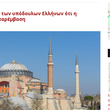
η των υπόδουλων Ελλήνων ότι η
 παρέμβαση
f
ε
α
Ε