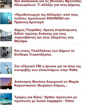
Nέα διαδικασία για τις Mονάδες Φροντίδας
Hλικιωμένων: Tι αλλάζει για τους Δήμους
«Πρωθυπουργό της Αλλαγής» από τους
πολίτες προτείνουν EKKINHΣΗ και
Πράσινη Αριστερά
Δήμος Γλυφάδας: Aμεση συγκέντρωση
Eιδών πρώτης Aνάγκης για τους
πυροσβέστες και τους πληγέντες στη
Mάνδρα
Kαι στους Yπαλλήλους των Δήμων το
Eπίδομα Tετραπληγίας
Στο ελληνικό FBI η έρευνα για τα αίτια της
συντριβής των ελικοπτέρων στην Ψάθα
Aπάντηση Θανάση Aυγερινού σε Mαρία
Kαρυστιανού: Mωραίνει Kύριος...
Τρόμος για δύτες: Ήρθαν πρόσωπο με
πρόσωπο με λευκό καρχαρία - Video