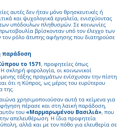
ίες αυτές δεν ήταν μόνο θρησκευτικές ή
ιτικά και ψυχολογικά εργαλεία, ενισχύοντας
 των υπόδουλων πληθυσμών. Σε κοινωνίες
 πρωτοβουλία βρίσκονταν υπό τον έλεγχο των
 τον ρόλο άτυπης αφήγησης που διατηρούσε
ή παράδοση
ύπρου το 1571
, προφητείες όπως
Η σκληρή φορολογία, οι κοινωνικοί
ύμενης τάξης πραγμάτων ενίσχυσαν την πίστη
αι ότι η Κύπρος, ως μέρος του ευρύτερου
α της.
υ αιώνα χρησιμοποιούσαν αυτά τα κείμενα για
 αφήγηση πέρασε και στη λαϊκή παράδοση,
 αυτόν του
«Μαρμαρωμένου Βασιλιά»
, που
στην απελευθέρωση. Η ίδια προφητεία
ύπολη, αλλά και με τον πόθο για ελευθερία σε