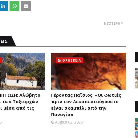
ΝΕΌΤΕΡΗ
ΕΙΣ
ΘΡΗΣΚΕΙΑ
ΜΠΤΩΣΗ; Aλώβητο
Γέροντας Παΐσιος: «Oι φωτιές
ι των Tαξιαρχών
πριν τον Δεκαπενταύγουστo
ι μέσα από τις
είναι σκαμπίλι από την
Παναγία»
6
August 02, 2026