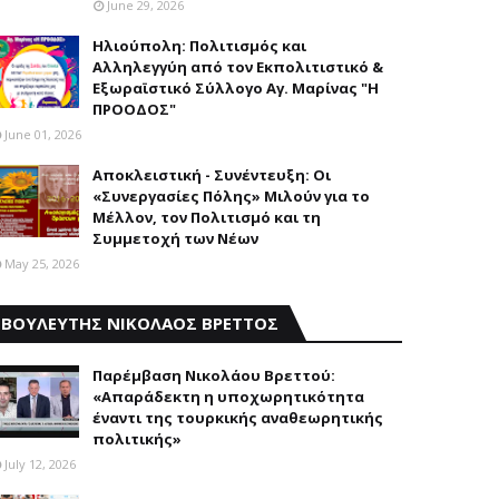
June 29, 2026
Ηλιούπολη: Πολιτισμός και
Aλληλεγγύη από τον Εκπολιτιστικό &
Εξωραϊστικό Σύλλογο Αγ. Μαρίνας "Η
ΠΡΟΟΔΟΣ"
June 01, 2026
Αποκλειστική - Συνέντευξη: Οι
«Συνεργασίες Πόλης» Μιλούν για το
Μέλλον, τον Πολιτισμό και τη
Συμμετοχή των Νέων
May 25, 2026
ΒΟΥΛΕΥΤΗΣ ΝΙΚΟΛΑΟΣ ΒΡΕΤΤΟΣ
Παρέμβαση Nικολάου Bρεττού:
«Aπαράδεκτη η υποχωρητικότητα
έναντι της τουρκικής αναθεωρητικής
πολιτικής»
July 12, 2026