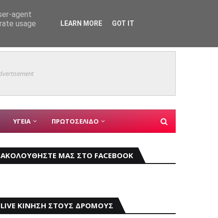
user-agent
ο του 9ου Open Air Film Festival
ΑΓ ΔΗΜΗΤΡΙΟΣ
erate usage
LEARN MORE
GOT IT
Φωκίδα
dvertisement
ΥΓΕΙΑ
ΠΡΩΤΟΣΕΛΙΔΟ
ΑΚΟΛΟΥΘΗΣΤΕ ΜΑΣ ΣΤΟ FACEBOOK
LIVE ΚΙΝΗΣΗ ΣΤΟΥΣ ΔΡΟΜΟΥΣ