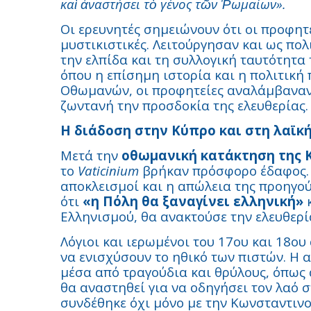
καὶ ἀναστήσει τὸ γένος τῶν Ῥωμαίων».
Οι ερευνητές σημειώνουν ότι οι προφητε
μυστικιστικές. Λειτούργησαν και ως πολ
την ελπίδα και τη συλλογική ταυτότητα
όπου η επίσημη ιστορία και η πολιτική
Οθωμανών, οι προφητείες αναλάμβαναν
ζωντανή την προσδοκία της ελευθερίας.
Η διάδοση στην Κύπρο και στη λαϊκ
Μετά την
οθωμανική κατάκτηση της Κ
το
Vaticinium
βρήκαν πρόσφορο έδαφος. 
αποκλεισμοί και η απώλεια της προηγο
ότι
«η Πόλη θα ξαναγίνει ελληνική»
κ
Ελληνισμού, θα ανακτούσε την ελευθερί
Λόγιοι και ιερωμένοι του 17ου και 18ο
να ενισχύσουν το ηθικό των πιστών. Η
μέσα από τραγούδια και θρύλους, όπως
θα αναστηθεί για να οδηγήσει τον λαό 
συνδέθηκε όχι μόνο με την Κωνσταντινο