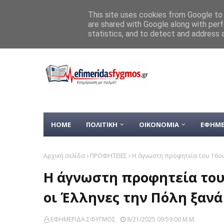
Home
ΚΑΙΡΟΣ
ΥΓΕΙΑ
This site uses cookies from Google to d
Με μεγάλη επιτυχία ολοκληρώ
are shared with Google along with perf
ΡΟΗ ΕΙΔΗΣΕΩΝ
statistics, and to detect and address 
Θαύμα στο Όρος Θαβώρ: H «A
HOME
ΠΟΛΙΤΙΚΗ
ΟΙΚΟΝΟΜΙΑ
ΕΦΗΜΕ
Αρχική σελίδα
ΠΡΟΦΗΤΕΙΕΣ
Η άγνωστη προφητεία του 16ου 
Η άγνωστη προφητεία του
οι Έλληνες την Πόλη ξανά
ΕΦΗΜΕΡΙΔΑ ΣΦΥΓΜΟΣ
8/21/2025 09:59:00 Μ.μ.