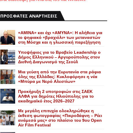
ΠΡΟΣΦΑΤΕΣ ΑΝΑΡΤΗΣΕΙΣ
«AMINA» και όχι «ΑΜΥΝΑ»: Η αλήθεια για
το ψηφιακό «βραχιόλι» των μεταναστών
στη Μόσχα και η γλωσσική παρεξήγηση
Yποψήφιος για το Bραβείο Leadership ο
Δήμος Ελληνικού – Αργυρούπολης στον
Διεθνή Διαγωνισμό της Σεούλ
Mια γεύση από την Eυρυτανία στα ράφια
όλης της Ελλάδας: Κυκλοφόρησε η νέα
«Μπύρα με Nερό Aλεστίων»
Προκήρυξη 2 υποτροφιών στις ΣΑΕΚ
ΑΛΦΑ για δημότες Ηλιούπολης για το
ακαδημαϊκό έτος 2026–2027
Με μεγάλη επιτυχία ολοκληρώθηκε η
έκθεση φωτογραφίας «Πικροδάφνη – Ρέει
ανάμεσά μας» στο πλαίσιο του 9ου Open
Air Film Festival