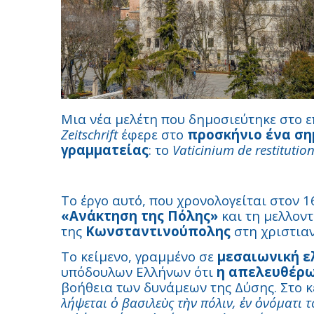
Μια νέα μελέτη που δημοσιεύτηκε στο 
Zeitschrift
έφερε στο
προσκήνιο ένα ση
γραμματείας
: το
Vaticinium de restituti
Το έργο αυτό, που χρονολογείται στον 
«Ανάκτηση της Πόλης»
και τη μελλον
της
Κωνσταντινούπολης
στη χριστιαν
Το κείμενο, γραμμένο σε
μεσαιωνική ε
υπόδουλων Ελλήνων ότι
η απελευθέρω
βοήθεια των δυνάμεων της Δύσης. Στο 
λήψεται ὁ βασιλεὺς τὴν πόλιν, ἐν ὀνόματι