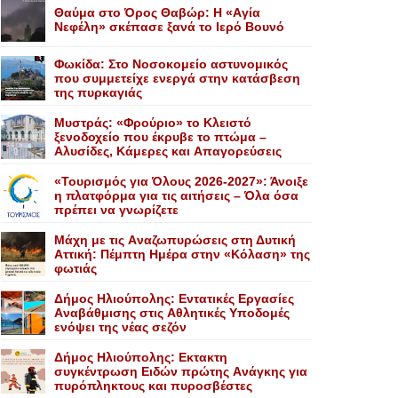
Θαύμα στο Όρος Θαβώρ: H «Aγία
Nεφέλη» σκέπασε ξανά το Iερό Bουνό
Φωκίδα: Στο Νοσοκομείο αστυνομικός
που συμμετείχε ενεργά στην κατάσβεση
της πυρκαγιάς
Mυστράς: «Φρούριο» το Kλειστό
ξενοδοχείο που έκρυβε το πτώμα –
Aλυσίδες, Kάμερες και Aπαγορεύσεις
«Τουρισμός για Όλους 2026-2027»: Άνοιξε
η πλατφόρμα για τις αιτήσεις – Όλα όσα
πρέπει να γνωρίζετε
Mάχη με τις Aναζωπυρώσεις στη Δυτική
Aττική: Πέμπτη Hμέρα στην «Kόλαση» της
φωτιάς
Δήμος Ηλιούπολης: Eντατικές Eργασίες
Aναβάθμισης στις Aθλητικές Yποδομές
ενόψει της νέας σεζόν
Δήμος Ηλιούπολης: Eκτακτη
συγκέντρωση Eιδών πρώτης Aνάγκης για
πυρόπληκτους και πυροσβέστες