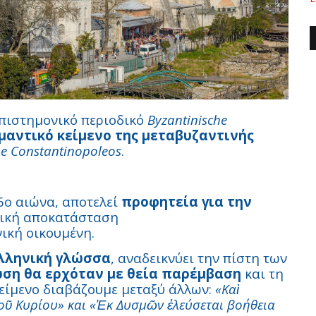
επιστημονικό περιοδικό
Byzantinische
μαντικό κείμενο της μεταβυζαντινής
one Constantinopoleos
.
16ο αιώνα, αποτελεί
προφητεία για την
τική αποκατάσταση
ική οικουμένη.
λληνική γλώσσα
, αναδεικνύει την πίστη των
ση θα ερχόταν με θεία παρέμβαση
και τη
κείμενο διαβάζουμε μεταξύ άλλων:
«Καὶ
 τοῦ Κυρίου» και «Ἐκ Δυσμῶν ἐλεύσεται βοήθεια