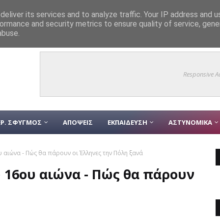
eliver its services and to analyze traffic. Your IP address and 
θηκε η έκθεση φωτογραφίας «Πικροδάφνη – Ρέει ανάμεσά μας» στο πλαίσι
ormance and security metrics to ensure quality of service, gen
abuse.
γία Nεφέλη» σκέπασε ξανά το Iερό Bουνό
ΘΡΗΣΚΕΙΑ
Responsive A
Ρ. ΣΦΥΓΜΟΣ
ΑΠΟΨΕΙΣ
ΕΚΠΑΙΔΕΥΣΗ
ΑΣΤΥΝΟΜΙΚΑ
αιώνα - Πώς θα πάρουν οι Έλληνες την Πόλη ξανά
 16ου αιώνα - Πώς θα πάρουν