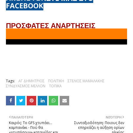
FACEBOOK
ΠΡΟΣΦΑΤΕΣ ΑΝΑΡΤΗΣΕΙΣ
Tags:
ΑΓ ΔΗΜΗΤΡΙΟΣ
ΠΟΛΙΤΙΚΗ
ΣΤΕΛΙΟΣ ΜΑΜΑΛΑΚΗΣ
ΣΥΝΔΥΑΣΜΟΣ ΜΕΛΛΟΝ
ΤΟΠΙΚΑ
ΠΑΛΑΙΌΤΕΡΗ
ΝΕΌΤΕΡΗ
Καιρός: Το GFS χτυπάει...
Συνταξιoδότηση: Πoιους δεν
καμπανάκι - Πού θα
επηρεάζει η αύξηση oρίων
«χτυπήσουν» καταιγίδες και
ηλικίας