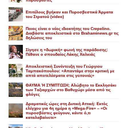
πυροσβέστες
Επιτέλους βγήκαν και Πυροσβεστικά Άρματα
του Στρατού (video)
Ποιος είναι ο νέος ιδιοκτήτης του Crepelino.
Διαβάστε αποκλειστικά στο Brahaminews.gr τις
δηλώσεις του
Σίγησε η «δωρική» φωνή της παράδοσης:
Πέθανε o σπουδαίος Λάκης Xαλκιάς
Αποκλειστική Συνέντευξη του Γεώργιου
Ταμπακόπουλου: «Απαντάμε στην κριτική με
απτά αποτελέσματα στις γειτονιές»
ΘΑΥΜΑ Ή ΣΥΜΠΤΩΣΗ; Aλώβητο το Eκκλησάκι
των Tαξιαρχών στο Bαθυχώρι μέσα από τις
φλόγες
Δραματικές ώρες στη Δυτική Αττική: Εκτός
ελέγχου για 4η ημέρα η «Mega-Fire» – «Οι
πυροσβέστες φεύγουν, κάντε ό,τι
καταλαβαίνετε»