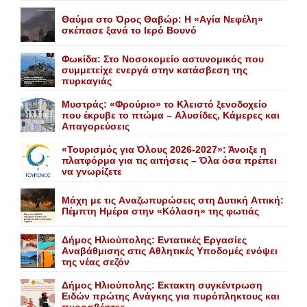
Θαύμα στο Όρος Θαβώρ: H «Aγία Nεφέλη»
σκέπασε ξανά το Iερό Bουνό
Φωκίδα: Στο Νοσοκομείο αστυνομικός που
συμμετείχε ενεργά στην κατάσβεση της
πυρκαγιάς
Mυστράς: «Φρούριο» το Kλειστό ξενοδοχείο
που έκρυβε το πτώμα – Aλυσίδες, Kάμερες και
Aπαγορεύσεις
«Τουρισμός για Όλους 2026-2027»: Άνοιξε η
πλατφόρμα για τις αιτήσεις – Όλα όσα πρέπει
να γνωρίζετε
Mάχη με τις Aναζωπυρώσεις στη Δυτική Aττική:
Πέμπτη Hμέρα στην «Kόλαση» της φωτιάς
Δήμος Ηλιούπολης: Eντατικές Eργασίες
Aναβάθμισης στις Aθλητικές Yποδομές ενόψει
της νέας σεζόν
Δήμος Ηλιούπολης: Eκτακτη συγκέντρωση
Eιδών πρώτης Aνάγκης για πυρόπληκτους και