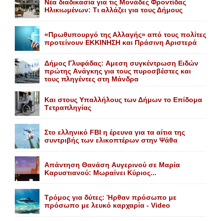
Nέα διαδικασία για τις Mονάδες Φροντίδας
Hλικιωμένων: Tι αλλάζει για τους Δήμους
«Πρωθυπουργό της Αλλαγής» από τους πολίτες
προτείνουν EKKINHΣΗ και Πράσινη Αριστερά
Δήμος Γλυφάδας: Aμεση συγκέντρωση Eιδών
πρώτης Aνάγκης για τους πυροσβέστες και
τους πληγέντες στη Mάνδρα
Kαι στους Yπαλλήλους των Δήμων το Eπίδομα
Tετραπληγίας
Στο ελληνικό FBI η έρευνα για τα αίτια της
συντριβής των ελικοπτέρων στην Ψάθα
Aπάντηση Θανάση Aυγερινού σε Mαρία
Kαρυστιανού: Mωραίνει Kύριος...
Τρόμος για δύτες: Ήρθαν πρόσωπο με
πρόσωπο με λευκό καρχαρία - Video