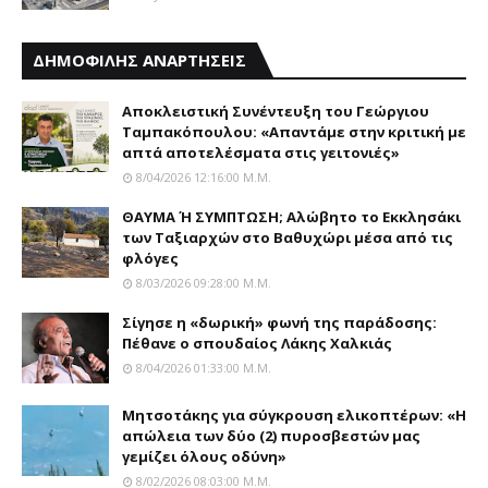
ΔΗΜΟΦΙΛΗΣ ΑΝΑΡΤΗΣΕΙΣ
Αποκλειστική Συνέντευξη του Γεώργιου
Ταμπακόπουλου: «Απαντάμε στην κριτική με
απτά αποτελέσματα στις γειτονιές»
8/04/2026 12:16:00 Μ.μ.
ΘΑΥΜΑ Ή ΣΥΜΠΤΩΣΗ; Aλώβητο το Eκκλησάκι
των Tαξιαρχών στο Bαθυχώρι μέσα από τις
φλόγες
8/03/2026 09:28:00 Μ.μ.
Σίγησε η «δωρική» φωνή της παράδοσης:
Πέθανε o σπουδαίος Λάκης Xαλκιάς
8/04/2026 01:33:00 Μ.μ.
Μητσοτάκης για σύγκρουση ελικοπτέρων: «Η
απώλεια των δύο (2) πυροσβεστών μας
γεμίζει όλους οδύνη»
8/02/2026 08:03:00 Μ.μ.