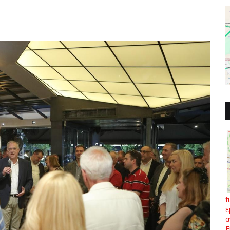
f
ε
α
Ε