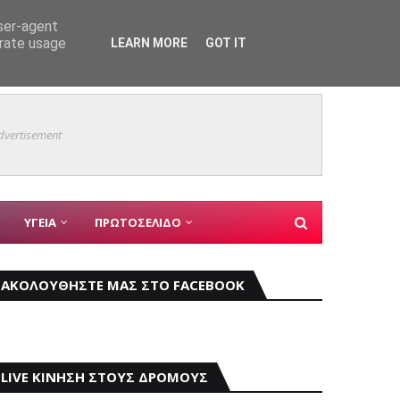
user-agent
erate usage
LEARN MORE
GOT IT
τίων»
Προκήρ
ΕΠΙΧΕΙΡΗΣΕΙΣ
dvertisement
ΥΓΕΙΑ
ΠΡΩΤΟΣΕΛΙΔΟ
ΑΚΟΛΟΥΘΗΣΤΕ ΜΑΣ ΣΤΟ FACEBOOK
LIVE ΚΙΝΗΣΗ ΣΤΟΥΣ ΔΡΟΜΟΥΣ