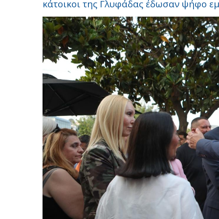
κάτοικοι της Γλυφάδας έδωσαν ψήφο ε