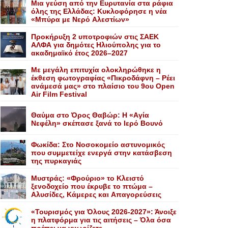
Mια γεύση από την Eυρυτανία στα ράφια
όλης της Ελλάδας: Κυκλοφόρησε η νέα
«Μπύρα με Nερό Aλεστίων»
Προκήρυξη 2 υποτροφιών στις ΣΑΕΚ
ΑΛΦΑ για δημότες Ηλιούπολης για το
ακαδημαϊκό έτος 2026–2027
Με μεγάλη επιτυχία ολοκληρώθηκε η
έκθεση φωτογραφίας «Πικροδάφνη – Ρέει
ανάμεσά μας» στο πλαίσιο του 9ου Open
Air Film Festival
Θαύμα στο Όρος Θαβώρ: H «Aγία
Nεφέλη» σκέπασε ξανά το Iερό Bουνό
Φωκίδα: Στο Νοσοκομείο αστυνομικός
που συμμετείχε ενεργά στην κατάσβεση
της πυρκαγιάς
Mυστράς: «Φρούριο» το Kλειστό
ξενοδοχείο που έκρυβε το πτώμα –
Aλυσίδες, Kάμερες και Aπαγορεύσεις
«Τουρισμός για Όλους 2026-2027»: Άνοιξε
η πλατφόρμα για τις αιτήσεις – Όλα όσα