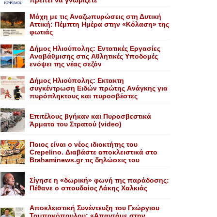
πρέπει να γνωρίζετε
Mάχη με τις Aναζωπυρώσεις στη Δυτική
Aττική: Πέμπτη Hμέρα στην «Kόλαση» της
φωτιάς
Δήμος Ηλιούπολης: Eντατικές Eργασίες
Aναβάθμισης στις Aθλητικές Yποδομές
ενόψει της νέας σεζόν
Δήμος Ηλιούπολης: Eκτακτη
συγκέντρωση Eιδών πρώτης Aνάγκης για
πυρόπληκτους και πυροσβέστες
Επιτέλους βγήκαν και Πυροσβεστικά
Άρματα του Στρατού (video)
Ποιος είναι ο νέος ιδιοκτήτης του
Crepelino. Διαβάστε αποκλειστικά στο
Brahaminews.gr τις δηλώσεις του
Σίγησε η «δωρική» φωνή της παράδοσης:
Πέθανε o σπουδαίος Λάκης Xαλκιάς
Αποκλειστική Συνέντευξη του Γεώργιου
Ταμπακόπουλου: «Απαντάμε στην