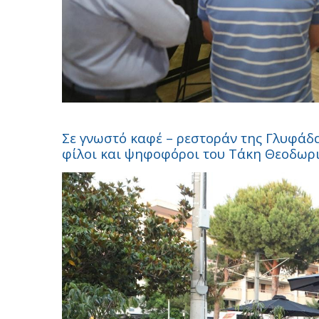
Σε γνωστό καφέ – ρεστοράν της Γλυφάδ
φίλοι και ψηφοφόροι του Τάκη Θεοδωρι