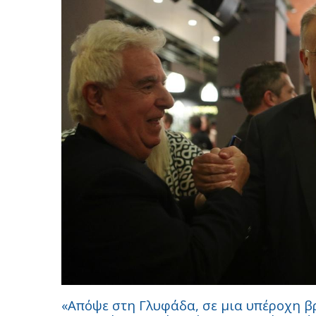
«Απόψε στη Γλυφάδα, σε μια υπέροχη βρ