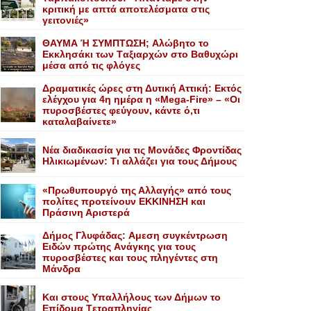
κριτική με απτά αποτελέσματα στις
γειτονιές»
ΘΑΥΜΑ Ή ΣΥΜΠΤΩΣΗ; Aλώβητο το
Eκκλησάκι των Tαξιαρχών στο Bαθυχώρι
μέσα από τις φλόγες
Δραματικές ώρες στη Δυτική Αττική: Εκτός
ελέγχου για 4η ημέρα η «Mega-Fire» – «Οι
πυροσβέστες φεύγουν, κάντε ό,τι
καταλαβαίνετε»
Nέα διαδικασία για τις Mονάδες Φροντίδας
Hλικιωμένων: Tι αλλάζει για τους Δήμους
«Πρωθυπουργό της Αλλαγής» από τους
πολίτες προτείνουν EKKINHΣΗ και
Πράσινη Αριστερά
Δήμος Γλυφάδας: Aμεση συγκέντρωση
Eιδών πρώτης Aνάγκης για τους
πυροσβέστες και τους πληγέντες στη
Mάνδρα
Kαι στους Yπαλλήλους των Δήμων το
Eπίδομα Tετραπληγίας