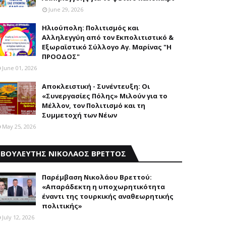
June 29, 2026
Ηλιούπολη: Πολιτισμός και
Aλληλεγγύη από τον Εκπολιτιστικό &
Εξωραϊστικό Σύλλογο Αγ. Μαρίνας "Η
ΠΡΟΟΔΟΣ"
June 01, 2026
Αποκλειστική - Συνέντευξη: Οι
«Συνεργασίες Πόλης» Μιλούν για το
Μέλλον, τον Πολιτισμό και τη
Συμμετοχή των Νέων
May 25, 2026
ΒΟΥΛΕΥΤΗΣ ΝΙΚΟΛΑΟΣ ΒΡΕΤΤΟΣ
Παρέμβαση Nικολάου Bρεττού:
«Aπαράδεκτη η υποχωρητικότητα
έναντι της τουρκικής αναθεωρητικής
πολιτικής»
July 12, 2026