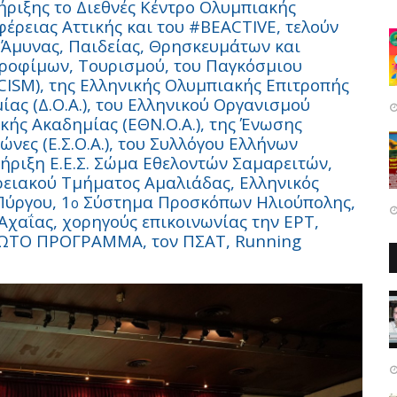
τήριξης το Διεθνές Κέντρο Ολυμπιακής
φέρειας Αττικής και του #
BEACTIVE
, τελούν
 Άμυνας, Παιδείας, Θρησκευμάτων και
Τροφίμων, Τουρισμού, του Παγκόσμιου
CISM
), της Ελληνικής Ολυμπιακής Επιτροπής
ας (Δ.Ο.Α.), του Ελληνικού Οργανισμού
ακής Ακαδημίας (ΕΘΝ.Ο.Α.), της Ένωσης
ες (Ε.Σ.Ο.Α.), του Συλλόγου Ελλήνων
τήριξη Ε.Ε.Σ. Σώμα Εθελοντών Σαμαρειτών,
ιακού Τμήματος Αμαλιάδας, Ελληνικός
ύργου, 1
Σύστημα Προσκόπων Ηλιούπολης,
ο
ς Αχαΐας, χορηγούς επικοινωνίας
την ΕΡΤ,
ΠΡΩΤΟ ΠΡΟΓΡΑΜΜΑ, τον ΠΣΑΤ,
Running