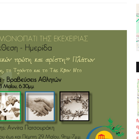
f
ε
α
Ε