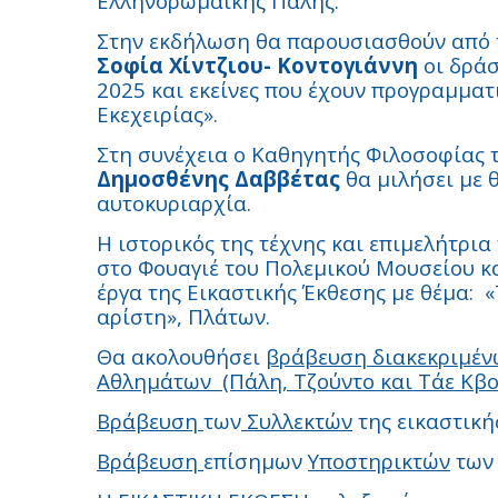
Ελληνορωμαϊκής Πάλης.
Στην εκδήλωση θα παρουσιασθούν από τ
Σοφία Χίντζιου- Κοντογιάννη
οι δράσ
2025 και εκείνες που έχουν προγραμματι
Εκεχειρίας».
Στη συνέχεια ο Καθηγητής Φιλοσοφίας τ
Δημοσθένης Δαββέτας
θα μιλήσει με 
αυτοκυριαρχία.
Η ιστορικός της τέχνης και επιμελήτρια
στο Φουαγιέ του Πολεμικού Μουσείου 
έργα της Εικαστικής Έκθεσης με θέμα:
«
αρίστη», Πλάτων.
Θα ακολουθήσει
βράβευση διακεκριμέ
Αθλημάτων
(Πάλη, Τζούντο και Τάε Κβ
Βράβευση
των
Συλλεκτών
της εικαστική
Βράβευση
επίσημων
Υποστηρικτών
των 