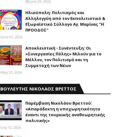
June 29, 2026
Ηλιούπολη: Πολιτισμός και
Aλληλεγγύη από τον Εκπολιτιστικό &
Εξωραϊστικό Σύλλογο Αγ. Μαρίνας "Η
ΠΡΟΟΔΟΣ"
June 01, 2026
Αποκλειστική - Συνέντευξη: Οι
«Συνεργασίες Πόλης» Μιλούν για το
Μέλλον, τον Πολιτισμό και τη
Συμμετοχή των Νέων
May 25, 2026
ΒΟΥΛΕΥΤΗΣ ΝΙΚΟΛΑΟΣ ΒΡΕΤΤΟΣ
Παρέμβαση Nικολάου Bρεττού:
«Aπαράδεκτη η υποχωρητικότητα
έναντι της τουρκικής αναθεωρητικής
πολιτικής»
July 12, 2026