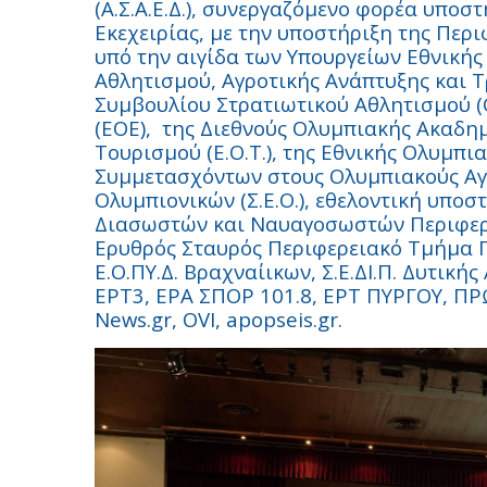
(Α.Σ.Α.Ε.Δ.), συνεργαζόμενο φορέα υποσ
Εκεχειρίας, με την υποστήριξη της Περι
υπό την αιγίδα των Υπουργείων Εθνικής
Αθλητισμού, Αγροτικής Ανάπτυξης και 
Συμβουλίου Στρατιωτικού Αθλητισμού (
(ΕΟΕ),
της Διεθνούς Ολυμπιακής Ακαδημί
Τουρισμού (Ε.Ο.Τ.), της Εθνικής Ολυμπι
Συμμετασχόντων στους Ολυμπιακούς Αγών
Ολυμπιονικών (Σ.Ε.Ο.), εθελοντική υποσ
Διασωστών και Ναυαγοσωστών Περιφερε
Ερυθρός Σταυρός Περιφερειακό Τμήμα Π
Ε.Ο.ΠΥ.Δ. Βραχναίικων, Σ.Ε.ΔΙ.Π. Δυτική
ΕΡΤ3, ΕΡΑ ΣΠΟΡ 101.8, ΕΡΤ ΠΥΡΓΟΥ, 
News
.
gr
,
OVI
,
apopseis
.
gr
.