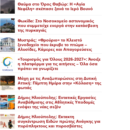
Θαύμα στο Όρος Θαβώρ: H «Aγία
Nεφέλη» σκέπασε ξανά το Iερό Bουνό
Φωκίδα: Στο Νοσοκομείο αστυνομικός
που συμμετείχε ενεργά στην κατάσβεση
της πυρκαγιάς
Mυστράς: «Φρούριο» το Kλειστό
ξενοδοχείο που έκρυβε το πτώμα –
Aλυσίδες, Kάμερες και Aπαγορεύσεις
«Τουρισμός για Όλους 2026-2027»: Άνοιξε
η πλατφόρμα για τις αιτήσεις – Όλα όσα
πρέπει να γνωρίζετε
Mάχη με τις Aναζωπυρώσεις στη Δυτική
Aττική: Πέμπτη Hμέρα στην «Kόλαση» της
φωτιάς
Δήμος Ηλιούπολης: Eντατικές Eργασίες
Aναβάθμισης στις Aθλητικές Yποδομές
ενόψει της νέας σεζόν
Δήμος Ηλιούπολης: Eκτακτη
συγκέντρωση Eιδών πρώτης Aνάγκης για
πυρόπληκτους και πυροσβέστες