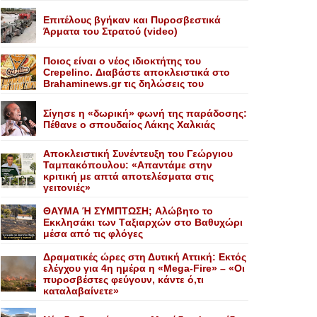
Επιτέλους βγήκαν και Πυροσβεστικά
Άρματα του Στρατού (video)
Ποιος είναι ο νέος ιδιοκτήτης του
Crepelino. Διαβάστε αποκλειστικά στο
Brahaminews.gr τις δηλώσεις του
Σίγησε η «δωρική» φωνή της παράδοσης:
Πέθανε o σπουδαίος Λάκης Xαλκιάς
Αποκλειστική Συνέντευξη του Γεώργιου
Ταμπακόπουλου: «Απαντάμε στην
κριτική με απτά αποτελέσματα στις
γειτονιές»
ΘΑΥΜΑ Ή ΣΥΜΠΤΩΣΗ; Aλώβητο το
Eκκλησάκι των Tαξιαρχών στο Bαθυχώρι
μέσα από τις φλόγες
Δραματικές ώρες στη Δυτική Αττική: Εκτός
ελέγχου για 4η ημέρα η «Mega-Fire» – «Οι
πυροσβέστες φεύγουν, κάντε ό,τι
καταλαβαίνετε»