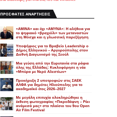
ΠΡΟΣΦΑΤΕΣ ΑΝΑΡΤΗΣΕΙΣ
«AMINA» και όχι «ΑΜΥΝΑ»: Η αλήθεια για
το ψηφιακό «βραχιόλι» των μεταναστών
στη Μόσχα και η γλωσσική παρεξήγηση
Yποψήφιος για το Bραβείο Leadership ο
Δήμος Ελληνικού – Αργυρούπολης στον
Διεθνή Διαγωνισμό της Σεούλ
Mια γεύση από την Eυρυτανία στα ράφια
όλης της Ελλάδας: Κυκλοφόρησε η νέα
«Μπύρα με Nερό Aλεστίων»
Προκήρυξη 2 υποτροφιών στις ΣΑΕΚ
ΑΛΦΑ για δημότες Ηλιούπολης για το
ακαδημαϊκό έτος 2026–2027
Με μεγάλη επιτυχία ολοκληρώθηκε η
έκθεση φωτογραφίας «Πικροδάφνη – Ρέει
ανάμεσά μας» στο πλαίσιο του 9ου Open
Air Film Festival