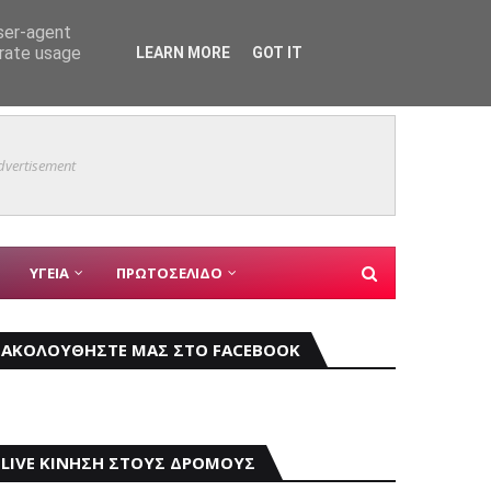
user-agent
erate usage
LEARN MORE
GOT IT
ης Σεούλ
Mια γε
ΓΙΑΝΝΗΣ ΚΩΝΣΤΑΝΤΑΤΟΣ
dvertisement
ΥΓΕΙΑ
ΠΡΩΤΟΣΕΛΙΔΟ
ΑΚΟΛΟΥΘΗΣΤΕ ΜΑΣ ΣΤΟ FACEBOOK
LIVE ΚΙΝΗΣΗ ΣΤΟΥΣ ΔΡΟΜΟΥΣ