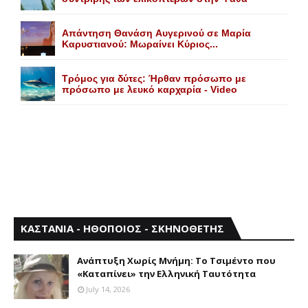
Aπάντηση Θανάση Aυγερινού σε Mαρία
Kαρυστιανού: Mωραίνει Kύριος...
Τρόμος για δύτες: Ήρθαν πρόσωπο με
πρόσωπο με λευκό καρχαρία - Video
ΚΑΣΤΑΝΙΑ - ΗΘΟΠΟΙΟΣ - ΣΚΗΝΟΘΕΤΗΣ
Aνάπτυξη Xωρίς Mνήμη: Το Τσιμέντο που
«Καταπίνει» την Ελληνική Ταυτότητα
July 14, 2026