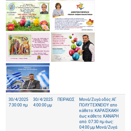
30/4/2025
30/4/2025
ΠΕΙΡΑΙΩΣ
Μονά/Ζυγά οδός:ΑΓ.
Κ
7:30:00 πμ
4:00:00 μμ
ΠΟΛΥΤΕΧΝΕΙΟΥ απο
κάθετο: ΚΑΡΑΪΣΚΑΚΗ
έως κάθετο: ΚΑΝΑΡΗ
από: 07:30 πμ έως:
04:00 μμ Μονά/Ζυγά