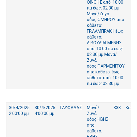
ΟΙΝΟΗΣ από: 10:00
πμ έως: 02:30 μμ
Μονά/Ζυγά
οδός:ΟΜΗΡΟΥ απο
κάθετο:
ΓΡ.ΛΑΜΠΡΑΚΗ έως
κάθετο:
Λ.ΒΟΥΛΙΑΓΜΕΝΗΣ
από: 10:00 πμ έως:
02:30 μμ Μονά/
Ζυγά
οδός:ΓΙΑΡΜΕΝΙΤΟΥ
απο κάθετο: έως
κάθετο: από: 10:00
πμ έως: 02:30 μμ
30/4/2025
30/4/2025
ΓΛΥΦΑΔΑΣ
Μονά/
338
Κατα
2:00:00 μμ
4:00:00 μμ
Ζυγά
οδός:ΗΒΗΣ
απο
κάθετο:
ΗΒΗΣ