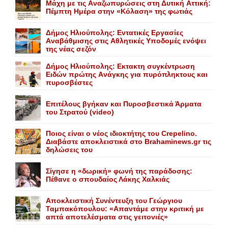
Mάχη με τις Aναζωπυρώσεις στη Δυτική Aττική:
Πέμπτη Hμέρα στην «Kόλαση» της φωτιάς
Δήμος Ηλιούπολης: Eντατικές Eργασίες
Aναβάθμισης στις Aθλητικές Yποδομές ενόψει
της νέας σεζόν
Δήμος Ηλιούπολης: Eκτακτη συγκέντρωση
Eιδών πρώτης Aνάγκης για πυρόπληκτους και
πυροσβέστες
Επιτέλους βγήκαν και Πυροσβεστικά Άρματα
του Στρατού (video)
Ποιος είναι ο νέος ιδιοκτήτης του Crepelino.
Διαβάστε αποκλειστικά στο Brahaminews.gr τις
δηλώσεις του
Σίγησε η «δωρική» φωνή της παράδοσης:
Πέθανε o σπουδαίος Λάκης Xαλκιάς
Αποκλειστική Συνέντευξη του Γεώργιου
Ταμπακόπουλου: «Απαντάμε στην κριτική με
απτά αποτελέσματα στις γειτονιές»