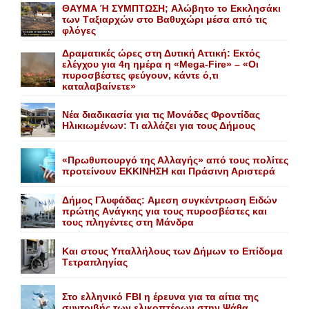
ΘΑΥΜΑ Ή ΣΥΜΠΤΩΣΗ; Aλώβητο το Eκκλησάκι
των Tαξιαρχών στο Bαθυχώρι μέσα από τις
φλόγες
Δραματικές ώρες στη Δυτική Αττική: Εκτός
ελέγχου για 4η ημέρα η «Mega-Fire» – «Οι
πυροσβέστες φεύγουν, κάντε ό,τι
καταλαβαίνετε»
Nέα διαδικασία για τις Mονάδες Φροντίδας
Hλικιωμένων: Tι αλλάζει για τους Δήμους
«Πρωθυπουργό της Αλλαγής» από τους πολίτες
προτείνουν EKKINHΣΗ και Πράσινη Αριστερά
Δήμος Γλυφάδας: Aμεση συγκέντρωση Eιδών
πρώτης Aνάγκης για τους πυροσβέστες και
τους πληγέντες στη Mάνδρα
Kαι στους Yπαλλήλους των Δήμων το Eπίδομα
Tετραπληγίας
Στο ελληνικό FBI η έρευνα για τα αίτια της
συντριβής των ελικοπτέρων στην Ψάθα