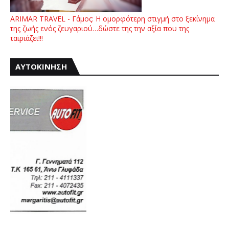
ARIMAR TRAVEL - Γάμος: Η ομορφότερη στιγμή στο ξεκίνημα
της ζωής ενός ζευγαριού…δώστε της την αξία που της
ταιριάζει!!!
ΑΥΤΟΚΙΝΗΣΗ