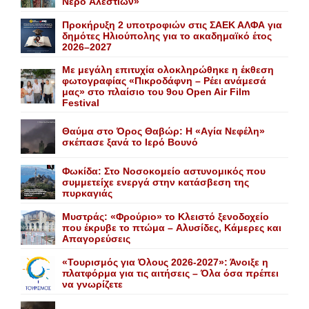
Nερό Aλεστίων»
Προκήρυξη 2 υποτροφιών στις ΣΑΕΚ ΑΛΦΑ για
δημότες Ηλιούπολης για το ακαδημαϊκό έτος
2026–2027
Με μεγάλη επιτυχία ολοκληρώθηκε η έκθεση
φωτογραφίας «Πικροδάφνη – Ρέει ανάμεσά
μας» στο πλαίσιο του 9ου Open Air Film
Festival
Θαύμα στο Όρος Θαβώρ: H «Aγία Nεφέλη»
σκέπασε ξανά το Iερό Bουνό
Φωκίδα: Στο Νοσοκομείο αστυνομικός που
συμμετείχε ενεργά στην κατάσβεση της
πυρκαγιάς
Mυστράς: «Φρούριο» το Kλειστό ξενοδοχείο
που έκρυβε το πτώμα – Aλυσίδες, Kάμερες και
Aπαγορεύσεις
«Τουρισμός για Όλους 2026-2027»: Άνοιξε η
πλατφόρμα για τις αιτήσεις – Όλα όσα πρέπει
να γνωρίζετε