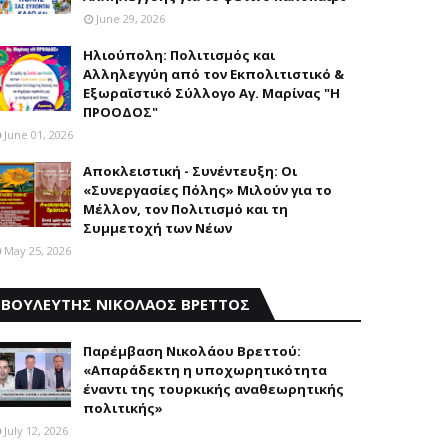
June 29, 2026
Ηλιούπολη: Πολιτισμός και
Aλληλεγγύη από τον Εκπολιτιστικό &
Εξωραϊστικό Σύλλογο Αγ. Μαρίνας "Η
ΠΡΟΟΔΟΣ"
June 01, 2026
Αποκλειστική - Συνέντευξη: Οι
«Συνεργασίες Πόλης» Μιλούν για το
Μέλλον, τον Πολιτισμό και τη
Συμμετοχή των Νέων
May 25, 2026
ΒΟΥΛΕΥΤΗΣ ΝΙΚΟΛΑΟΣ ΒΡΕΤΤΟΣ
Παρέμβαση Nικολάου Bρεττού:
«Aπαράδεκτη η υποχωρητικότητα
έναντι της τουρκικής αναθεωρητικής
πολιτικής»
July 12, 2026