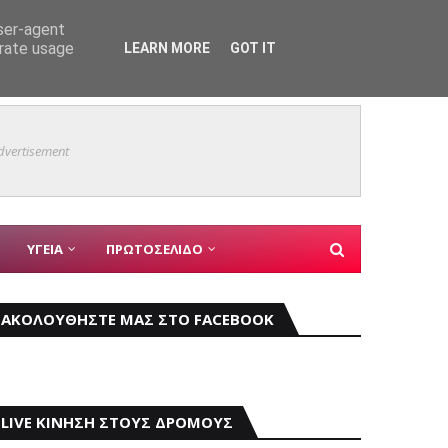
user-agent
erate usage
LEARN MORE
GOT IT
ο του 9ου Open Air Film Festival
Θαύμα 
ΑΓ ΔΗΜΗΤΡΙΟΣ
dvertisement
ΥΓΕΙΑ
ΠΡΩΤΟΣΕΛΙΔΟ
ΑΚΟΛΟΥΘΗΣΤΕ ΜΑΣ ΣΤΟ FACEBOOK
LIVE ΚΙΝΗΣΗ ΣΤΟΥΣ ΔΡΟΜΟΥΣ