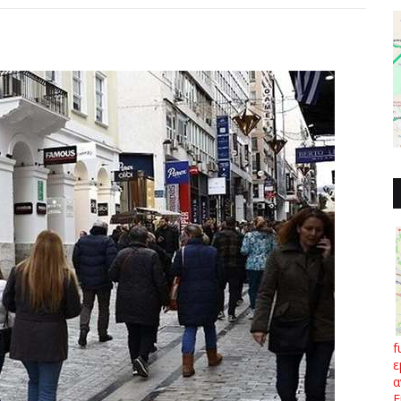
f
ε
α
Ε