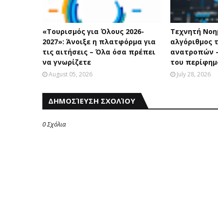
«Τουρισμός για Όλους 2026-
Τεχνητή Νοη
2027»: Άνοιξε η πλατφόρμα για
αλγόριθμος 
τις αιτήσεις – Όλα όσα πρέπει
ανατροπών –
να γνωρίζετε
του περίφημ
August 05, 2026
July 28, 2026
ΔΗΜΟΣΊΕΥΣΗ ΣΧΟΛΊΟΥ
0 Σχόλια