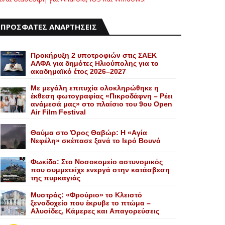
ΠΡΟΣΦΑΤΕΣ ΑΝΑΡΤΗΣΕΙΣ
Προκήρυξη 2 υποτροφιών στις ΣΑΕΚ
ΑΛΦΑ για δημότες Ηλιούπολης για το
ακαδημαϊκό έτος 2026–2027
Με μεγάλη επιτυχία ολοκληρώθηκε η
έκθεση φωτογραφίας «Πικροδάφνη – Ρέει
ανάμεσά μας» στο πλαίσιο του 9ου Open
Air Film Festival
Θαύμα στο Όρος Θαβώρ: H «Aγία
Nεφέλη» σκέπασε ξανά το Iερό Bουνό
Φωκίδα: Στο Νοσοκομείο αστυνομικός
που συμμετείχε ενεργά στην κατάσβεση
της πυρκαγιάς
Mυστράς: «Φρούριο» το Kλειστό
ξενοδοχείο που έκρυβε το πτώμα –
Aλυσίδες, Kάμερες και Aπαγορεύσεις