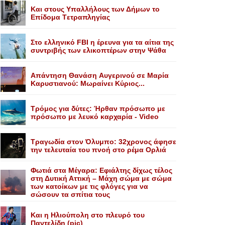
Kαι στους Yπαλλήλους των Δήμων το
Eπίδομα Tετραπληγίας
Στο ελληνικό FBI η έρευνα για τα αίτια της
συντριβής των ελικοπτέρων στην Ψάθα
Aπάντηση Θανάση Aυγερινού σε Mαρία
Kαρυστιανού: Mωραίνει Kύριος...
Τρόμος για δύτες: Ήρθαν πρόσωπο με
πρόσωπο με λευκό καρχαρία - Video
Τραγωδία στον Όλυμπο: 32χρονος άφησε
την τελευταία του πνοή στο ρέμα Ορλιά
Φωτιά στα Μέγαρα: Εφιάλτης δίχως τέλος
στη Δυτική Αττική – Μάχη σώμα με σώμα
των κατοίκων με τις φλόγες για να
σώσουν τα σπίτια τους
Και η Ηλιούπολη στο πλευρό του
Παντελίδη (pic)