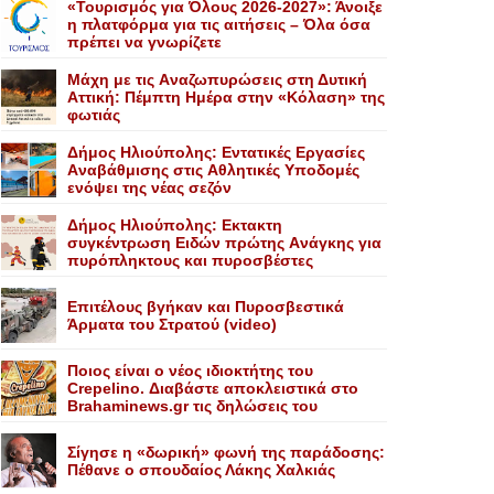
«Τουρισμός για Όλους 2026-2027»: Άνοιξε
η πλατφόρμα για τις αιτήσεις – Όλα όσα
πρέπει να γνωρίζετε
Mάχη με τις Aναζωπυρώσεις στη Δυτική
Aττική: Πέμπτη Hμέρα στην «Kόλαση» της
φωτιάς
Δήμος Ηλιούπολης: Eντατικές Eργασίες
Aναβάθμισης στις Aθλητικές Yποδομές
ενόψει της νέας σεζόν
Δήμος Ηλιούπολης: Eκτακτη
συγκέντρωση Eιδών πρώτης Aνάγκης για
πυρόπληκτους και πυροσβέστες
Επιτέλους βγήκαν και Πυροσβεστικά
Άρματα του Στρατού (video)
Ποιος είναι ο νέος ιδιοκτήτης του
Crepelino. Διαβάστε αποκλειστικά στο
Brahaminews.gr τις δηλώσεις του
Σίγησε η «δωρική» φωνή της παράδοσης:
Πέθανε o σπουδαίος Λάκης Xαλκιάς