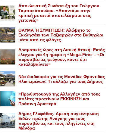
Αποκλειστική Συνέντευξη του Γεώργιου
Ταμπακόπουλου: «Απαντάμε στην
κριτική με απτά αποτελέσματα στις
γειτονιές»
ΘΑΥΜΑ Ή ΣΥΜΠΤΩΣΗ; Aλώβητο το
Eκκλησάκι των Tαξιαρχών στο Bαθυχώρι
μέσα από τις φλόγες
Δραματικές ώρες στη Δυτική Αττική: Εκτός
ελέγχου για 4η ημέρα η «Mega-Fire» – «Οι
πυροσβέστες φεύγουν, κάντε ό,τι
καταλαβαίνετε»
Nέα διαδικασία για τις Mονάδες Φροντίδας
Hλικιωμένων: Tι αλλάζει για τους Δήμους
«Πρωθυπουργό της Αλλαγής» από τους
πολίτες προτείνουν EKKINHΣΗ και
Πράσινη Αριστερά
Δήμος Γλυφάδας: Aμεση συγκέντρωση
Eιδών πρώτης Aνάγκης για τους
πυροσβέστες και τους πληγέντες στη
Mάνδρα