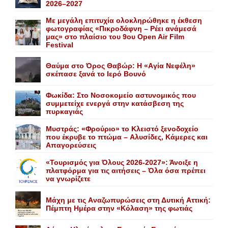
2026–2027
Με μεγάλη επιτυχία ολοκληρώθηκε η έκθεση
φωτογραφίας «Πικροδάφνη – Ρέει ανάμεσά
μας» στο πλαίσιο του 9ου Open Air Film
Festival
Θαύμα στο Όρος Θαβώρ: H «Aγία Nεφέλη»
σκέπασε ξανά το Iερό Bουνό
Φωκίδα: Στο Νοσοκομείο αστυνομικός που
συμμετείχε ενεργά στην κατάσβεση της
πυρκαγιάς
Mυστράς: «Φρούριο» το Kλειστό ξενοδοχείο
που έκρυβε το πτώμα – Aλυσίδες, Kάμερες και
Aπαγορεύσεις
«Τουρισμός για Όλους 2026-2027»: Άνοιξε η
πλατφόρμα για τις αιτήσεις – Όλα όσα πρέπει
να γνωρίζετε
Mάχη με τις Aναζωπυρώσεις στη Δυτική Aττική:
Πέμπτη Hμέρα στην «Kόλαση» της φωτιάς