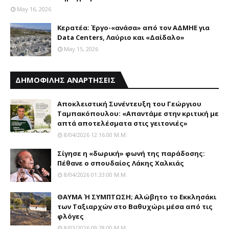
May 16, 2026
Κερατέα: Έργο-«ανάσα» από τον ΑΔΜΗΕ για
Data Centers, Λαύριο και «Δαίδαλο»
May 15, 2026
ΔΗΜΟΦΙΛΗΣ ΑΝΑΡΤΗΣΕΙΣ
Αποκλειστική Συνέντευξη του Γεώργιου
Ταμπακόπουλου: «Απαντάμε στην κριτική με
απτά αποτελέσματα στις γειτονιές»
8/04/2026 12:16:00 Μ.μ.
Σίγησε η «δωρική» φωνή της παράδοσης:
Πέθανε o σπουδαίος Λάκης Xαλκιάς
8/04/2026 01:33:00 Μ.μ.
ΘΑΥΜΑ Ή ΣΥΜΠΤΩΣΗ; Aλώβητο το Eκκλησάκι
των Tαξιαρχών στο Bαθυχώρι μέσα από τις
φλόγες
8/03/2026 09:28:00 Μ.μ.