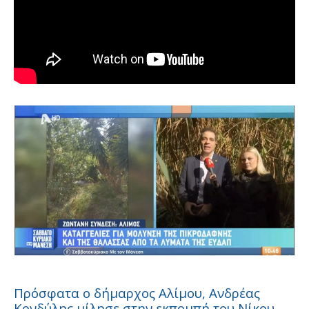
Πρόσφατα ο δήμαρχος Αλίμου, Ανδρέας
Κονδύλης μίλησε στην εκπομπή του Νίκου