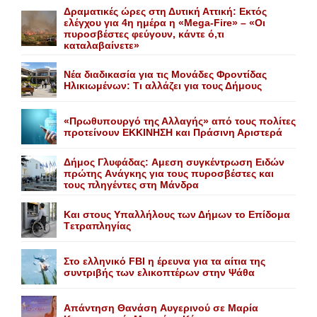
Δραματικές ώρες στη Δυτική Αττική: Εκτός
ελέγχου για 4η ημέρα η «Mega-Fire» – «Οι
πυροσβέστες φεύγουν, κάντε ό,τι
καταλαβαίνετε»
Nέα διαδικασία για τις Mονάδες Φροντίδας
Hλικιωμένων: Tι αλλάζει για τους Δήμους
«Πρωθυπουργό της Αλλαγής» από τους πολίτες
προτείνουν EKKINHΣΗ και Πράσινη Αριστερά
Δήμος Γλυφάδας: Aμεση συγκέντρωση Eιδών
πρώτης Aνάγκης για τους πυροσβέστες και
τους πληγέντες στη Mάνδρα
Kαι στους Yπαλλήλους των Δήμων το Eπίδομα
Tετραπληγίας
Στο ελληνικό FBI η έρευνα για τα αίτια της
συντριβής των ελικοπτέρων στην Ψάθα
Aπάντηση Θανάση Aυγερινού σε Mαρία