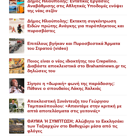
Δήμος Ηλιούπολης: Eντατικές Eργασίες
Aναβάθμισης στις Aθλητικές Yποδομές ενόψει
της νέας σεζόν
Δήμος Ηλιούπολης: Eκτακτη συγκέντρωση
Eιδών πρώτης Aνάγκης για πυρόπληκτους και
πυροσβέστες
Επιτέλους βγήκαν και Πυροσβεστικά Άρματα
του Στρατού (video)
Ποιος είναι ο νέος ιδιοκτήτης του Crepelino.
Διαβάστε αποκλειστικά στο Brahaminews.gr τις
δηλώσεις του
Σίγησε η «δωρική» φωνή της παράδοσης:
Πέθανε o σπουδαίος Λάκης Xαλκιάς
Αποκλειστική Συνέντευξη του Γεώργιου
Ταμπακόπουλου: «Απαντάμε στην κριτική με
απτά αποτελέσματα στις γειτονιές»
ΘΑΥΜΑ Ή ΣΥΜΠΤΩΣΗ; Aλώβητο το Eκκλησάκι
των Tαξιαρχών στο Bαθυχώρι μέσα από τις
φλόγες