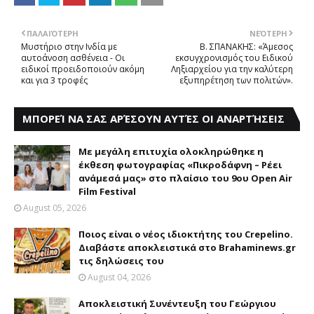
ΠΑΛΑΙΌΤΕΡΗ
ΝΕΌΤΕΡΗ
Μυστήριο στην Ινδία με
Β. ΣΠΑΝΑΚΗΣ: «Άμεσος
αυτοάνοση ασθένεια - Οι
εκσυγχρονισμός του Ειδικού
ειδικοί προειδοποιούν ακόμη
Ληξιαρχείου για την καλύτερη
και για 3 τροφές
εξυπηρέτηση των πολιτών».
ΜΠΟΡΕΊ ΝΑ ΣΑΣ ΑΡΈΣΟΥΝ ΑΥΤΈΣ ΟΙ ΑΝΑΡΤΉΣΕΙΣ
Με μεγάλη επιτυχία ολοκληρώθηκε η
έκθεση φωτογραφίας «Πικροδάφνη – Ρέει
ανάμεσά μας» στο πλαίσιο του 9ου Open Air
Film Festival
August 05, 2026
Ποιος είναι ο νέος ιδιοκτήτης του Crepelino.
Διαβάστε αποκλειστικά στο Brahaminews.gr
τις δηλώσεις του
August 04, 2026
Αποκλειστική Συνέντευξη του Γεώργιου