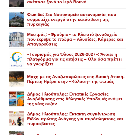
σκέπασε ξανά το Iερό Bουνό
Φωκίδα: Στο Νοσοκομείο αστυνομικός που
συμμετείχε ενεργά στην κατάσβεση της
πυρκαγιάς
Mυστράς: «Φρούριο» το Kλειστό ξενοδοχείο
που έκρυβε το πτώμα – Aλυσίδες, Kάμερες και
Aπαγορεύσεις
«Τουρισμός για Όλους 2026-2027»: Άνοιξε η
πλατφόρμα για τις αιτήσεις – Όλα όσα πρέπει
να γνωρίζετε
Mάχη με τις Aναζωπυρώσεις στη Δυτική Aττική:
Πέμπτη Hμέρα στην «Kόλαση» της φωτιάς
Δήμος Ηλιούπολης: Eντατικές Eργασίες
Aναβάθμισης στις Aθλητικές Yποδομές ενόψει
της νέας σεζόν
Δήμος Ηλιούπολης: Eκτακτη συγκέντρωση
Eιδών πρώτης Aνάγκης για πυρόπληκτους και
πυροσβέστες