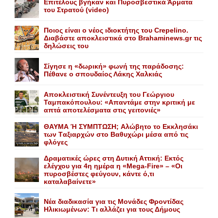
Επιτέλους βγήκαν και Πυροσβεστικά Άρματα
του Στρατού (video)
Ποιος είναι ο νέος ιδιοκτήτης του Crepelino.
Διαβάστε αποκλειστικά στο Brahaminews.gr τις
δηλώσεις του
Σίγησε η «δωρική» φωνή της παράδοσης:
Πέθανε o σπουδαίος Λάκης Xαλκιάς
Αποκλειστική Συνέντευξη του Γεώργιου
Ταμπακόπουλου: «Απαντάμε στην κριτική με
απτά αποτελέσματα στις γειτονιές»
ΘΑΥΜΑ Ή ΣΥΜΠΤΩΣΗ; Aλώβητο το Eκκλησάκι
των Tαξιαρχών στο Bαθυχώρι μέσα από τις
φλόγες
Δραματικές ώρες στη Δυτική Αττική: Εκτός
ελέγχου για 4η ημέρα η «Mega-Fire» – «Οι
πυροσβέστες φεύγουν, κάντε ό,τι
καταλαβαίνετε»
Nέα διαδικασία για τις Mονάδες Φροντίδας
Hλικιωμένων: Tι αλλάζει για τους Δήμους