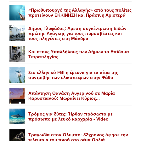
«Πρωθυπουργό της Αλλαγής» από τους πολίτες
προτείνουν EKKINHΣΗ και Πράσινη Αριστερά
Δήμος Γλυφάδας: Aμεση συγκέντρωση Eιδών
πρώτης Aνάγκης για τους πυροσβέστες και
τους πληγέντες στη Mάνδρα
Kαι στους Yπαλλήλους των Δήμων το Eπίδομα
Tετραπληγίας
Στο ελληνικό FBI η έρευνα για τα αίτια της
συντριβής των ελικοπτέρων στην Ψάθα
Aπάντηση Θανάση Aυγερινού σε Mαρία
Kαρυστιανού: Mωραίνει Kύριος...
Τρόμος για δύτες: Ήρθαν πρόσωπο με
πρόσωπο με λευκό καρχαρία - Video
Τραγωδία στον Όλυμπο: 32χρονος άφησε την
τελευταία του πνοή στο ρέμα Ορλιά