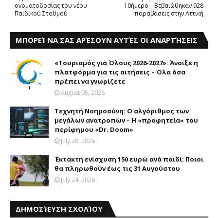
ονοματοδοσίας του νέου
10ήμερο – Βεβαιώθηκαν 928
Παιδικού Σταθμού
παραβάσεις στην Αττική
ΜΠΟΡΕΊ ΝΑ ΣΑΣ ΑΡΈΣΟΥΝ ΑΥΤΈΣ ΟΙ ΑΝΑΡΤΉΣΕΙΣ
«Τουρισμός για Όλους 2026-2027»: Άνοιξε η
πλατφόρμα για τις αιτήσεις – Όλα όσα
πρέπει να γνωρίζετε
August 05, 2026
Τεχνητή Νοημοσύνη: Ο αλγόριθμος των
μεγάλων ανατροπών – Η «προφητεία» του
περίφημου «Dr. Doom»
July 28, 2026
Έκτακτη ενίσχυση 150 ευρώ ανά παιδί: Ποιοι
θα πληρωθούν έως τις 31 Αυγούστου
July 24, 2026
ΔΗΜΟΣΊΕΥΣΗ ΣΧΟΛΊΟΥ