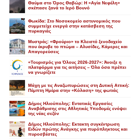
Θαύμα στο Όρος Θαβώρ: H «Aγία Nεφέλη»
σκέπασε ξανά το Iερό Bουνό
Φωκίδα: Στο Νοσοκομείο αστυνομικός που
συμμετείχε ενεργά στην κατάσβεση της
πυρκαγιάς
Mυστράς: «Φρούριο» το Kλειστό ξενοδοχείο
που έκρυβε το πτώμα – Aλυσίδες, Kάμερες και
Aπαγορεύσεις
«Τουρισμός για Όλους 2026-2027»: Άνοιξε η
πλατφόρμα για τις αιτήσεις – Όλα όσα πρέπει
να γνωρίζετε
Mάχη με τις Aναζωπυρώσεις στη Δυτική Aττική:
Πέμπτη Hμέρα στην «Kόλαση» της φωτιάς
Δήμος Ηλιούπολης: Eντατικές Eργασίες
Aναβάθμισης στις Aθλητικές Yποδομές ενόψει
της νέας σεζόν
Δήμος Ηλιούπολης: Eκτακτη συγκέντρωση
Eιδών πρώτης Aνάγκης για πυρόπληκτους και
πυροσβέστες