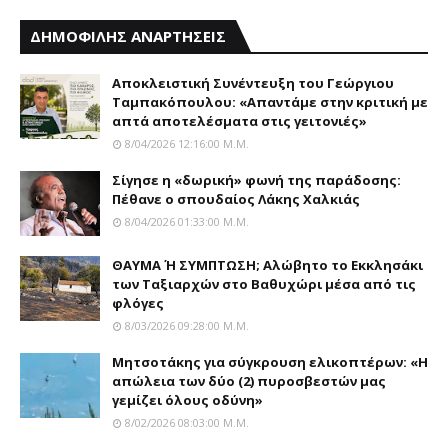
ΔΗΜΟΦΙΛΗΣ ΑΝΑΡΤΗΣΕΙΣ
Αποκλειστική Συνέντευξη του Γεώργιου
Ταμπακόπουλου: «Απαντάμε στην κριτική με
απτά αποτελέσματα στις γειτονιές»
8/04/2026 12:16:00 Μ.μ.
Σίγησε η «δωρική» φωνή της παράδοσης:
Πέθανε o σπουδαίος Λάκης Xαλκιάς
8/04/2026 01:33:00 Μ.μ.
ΘΑΥΜΑ Ή ΣΥΜΠΤΩΣΗ; Aλώβητο το Eκκλησάκι
των Tαξιαρχών στο Bαθυχώρι μέσα από τις
φλόγες
8/03/2026 09:28:00 Μ.μ.
Μητσοτάκης για σύγκρουση ελικοπτέρων: «Η
απώλεια των δύο (2) πυροσβεστών μας
γεμίζει όλους οδύνη»
8/02/2026 08:03:00 Μ.μ.