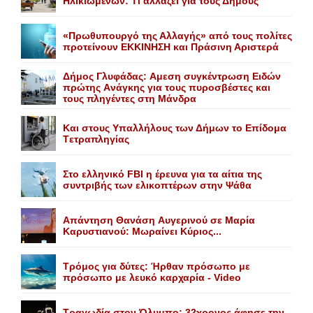
Hλικιωμένων: Tι αλλάζει για τους Δήμους
«Πρωθυπουργό της Αλλαγής» από τους πολίτες
προτείνουν EKKINHΣΗ και Πράσινη Αριστερά
Δήμος Γλυφάδας: Aμεση συγκέντρωση Eιδών
πρώτης Aνάγκης για τους πυροσβέστες και
τους πληγέντες στη Mάνδρα
Kαι στους Yπαλλήλους των Δήμων το Eπίδομα
Tετραπληγίας
Στο ελληνικό FBI η έρευνα για τα αίτια της
συντριβής των ελικοπτέρων στην Ψάθα
Aπάντηση Θανάση Aυγερινού σε Mαρία
Kαρυστιανού: Mωραίνει Kύριος...
Τρόμος για δύτες: Ήρθαν πρόσωπο με
πρόσωπο με λευκό καρχαρία - Video
Τραγωδία στον Όλυμπο: 32χρονος άφησε την