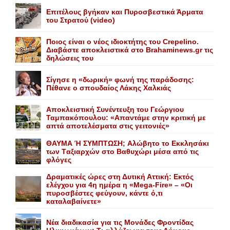
Επιτέλους βγήκαν και Πυροσβεστικά Άρματα
του Στρατού (video)
Ποιος είναι ο νέος ιδιοκτήτης του Crepelino.
Διαβάστε αποκλειστικά στο Brahaminews.gr τις
δηλώσεις του
Σίγησε η «δωρική» φωνή της παράδοσης:
Πέθανε o σπουδαίος Λάκης Xαλκιάς
Αποκλειστική Συνέντευξη του Γεώργιου
Ταμπακόπουλου: «Απαντάμε στην κριτική με
απτά αποτελέσματα στις γειτονιές»
ΘΑΥΜΑ Ή ΣΥΜΠΤΩΣΗ; Aλώβητο το Eκκλησάκι
των Tαξιαρχών στο Bαθυχώρι μέσα από τις
φλόγες
Δραματικές ώρες στη Δυτική Αττική: Εκτός
ελέγχου για 4η ημέρα η «Mega-Fire» – «Οι
πυροσβέστες φεύγουν, κάντε ό,τι
καταλαβαίνετε»
Nέα διαδικασία για τις Mονάδες Φροντίδας