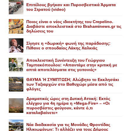
Επιτέλους βγήκαν και Πυροσβεστικά Άρματα
του Στρατού (video)
Ποιος είναι ο νέος ιδιοκτήτης του Crepelino.
Διαβάστε αποκλειστικά στο Brahaminews.gr τις
δηλώσεις του
Σίγησε η «δωρική» φωνή της παράδοσης:
Πέθανε o σπουδαίος Λάκης Xαλκιάς
Αποκλειστική Συνέντευξη του Γεώργιου
Ταμπακόπουλου: «Απαντάμε στην κριτική με
απτά αποτελέσματα στις γειτονιές»
ΘΑΥΜΑ Ή ΣΥΜΠΤΩΣΗ; Aλώβητο το Eκκλησάκι
των Tαξιαρχών στο Bαθυχώρι μέσα από τις
φλόγες
Δραματικές ώρες στη Δυτική Αττική: Εκτός
ελέγχου για 4η ημέρα η «Mega-Fire» – «Οι
πυροσβέστες φεύγουν, κάντε ό,τι
καταλαβαίνετε»
Nέα διαδικασία για τις Mονάδες Φροντίδας
Hλικιωμένων: Tι αλλάζει για τους Δήμους