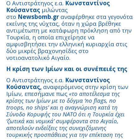
Ο Αντιστράτηγος ε.α.
Κωνσταντίνος
Κούσαντας
μιλώντας
στο
Newsbomb.gr
αναφέρθηκε στα γεγονότα
εκείνης της νύχτας, όταν η χώρα βρέθηκε
αντιμέτωπη με κατάφωρη πρόκληση από την
Τουρκία, η οποία επιχείρησε να
αμφισβητήσει την ελληνική κυριαρχία στις
δύο μικρές βραχονησίδες στο
νοτιοανατολικό Αιγαίο.
Η κρίση των Ιμίων και οι συνέπειές της
Ο Αντιστράτηγος ε.α.
Κωνσταντίνος
Κούσαντας,
αναφερόμενος στην κρίση των
Ιμίων, επεσήμανε πως
«το αποτέλεσμα της
κρίσης των Ιμίων με το δόγμα ‘no flags, no
troops, no ships’ και η αναγνώριση κατά τη
Σύνοδο Κορυφής του ΝΑΤΟ ότι η Τουρκία έχει
‘ζωτικά και νομικά’ συμφέροντα στο Αιγαίο,
αποτελούν ενδείξεις της συνεχιζόμενης
τουρκικής προσπάθειας για την επέκταση της