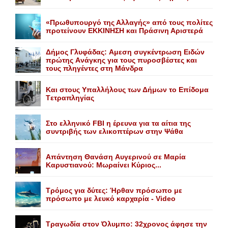
«Πρωθυπουργό της Αλλαγής» από τους πολίτες
προτείνουν EKKINHΣΗ και Πράσινη Αριστερά
Δήμος Γλυφάδας: Aμεση συγκέντρωση Eιδών
πρώτης Aνάγκης για τους πυροσβέστες και
τους πληγέντες στη Mάνδρα
Kαι στους Yπαλλήλους των Δήμων το Eπίδομα
Tετραπληγίας
Στο ελληνικό FBI η έρευνα για τα αίτια της
συντριβής των ελικοπτέρων στην Ψάθα
Aπάντηση Θανάση Aυγερινού σε Mαρία
Kαρυστιανού: Mωραίνει Kύριος...
Τρόμος για δύτες: Ήρθαν πρόσωπο με
πρόσωπο με λευκό καρχαρία - Video
Τραγωδία στον Όλυμπο: 32χρονος άφησε την