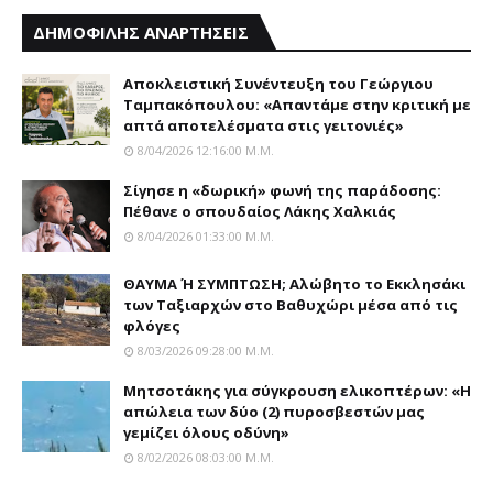
ΔΗΜΟΦΙΛΗΣ ΑΝΑΡΤΗΣΕΙΣ
Αποκλειστική Συνέντευξη του Γεώργιου
Ταμπακόπουλου: «Απαντάμε στην κριτική με
απτά αποτελέσματα στις γειτονιές»
8/04/2026 12:16:00 Μ.μ.
Σίγησε η «δωρική» φωνή της παράδοσης:
Πέθανε o σπουδαίος Λάκης Xαλκιάς
8/04/2026 01:33:00 Μ.μ.
ΘΑΥΜΑ Ή ΣΥΜΠΤΩΣΗ; Aλώβητο το Eκκλησάκι
των Tαξιαρχών στο Bαθυχώρι μέσα από τις
φλόγες
8/03/2026 09:28:00 Μ.μ.
Μητσοτάκης για σύγκρουση ελικοπτέρων: «Η
απώλεια των δύο (2) πυροσβεστών μας
γεμίζει όλους οδύνη»
8/02/2026 08:03:00 Μ.μ.