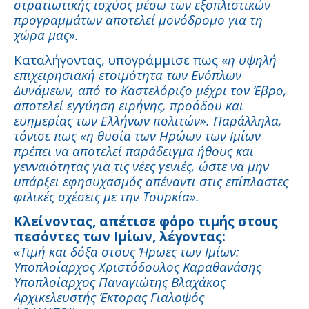
στρατιωτικής ισχύος μέσω των εξοπλιστικών
προγραμμάτων αποτελεί μονόδρομο για τη
χώρα μας».
Καταλήγοντας, υπογράμμισε πως «
η υψηλή
επιχειρησιακή ετοιμότητα των Ενόπλων
Δυνάμεων, από το Καστελόριζο μέχρι τον Έβρο,
αποτελεί εγγύηση ειρήνης, προόδου και
ευημερίας των Ελλήνων πολιτών». Παράλληλα,
τόνισε πως «η θυσία των Ηρώων των Ιμίων
πρέπει να αποτελεί παράδειγμα ήθους και
γενναιότητας για τις νέες γενιές, ώστε να μην
υπάρξει εφησυχασμός απέναντι στις επίπλαστες
φιλικές σχέσεις με την Τουρκία».
Κλείνοντας, απέτισε φόρο τιμής στους
πεσόντες των Ιμίων, λέγοντας:
«Τιμή και δόξα στους Ήρωες των Ιμίων:
Υποπλοίαρχος Χριστόδουλος Καραθανάσης
Υποπλοίαρχος Παναγιώτης Βλαχάκος
Αρχικελευστής Έκτορας Γιαλοψός