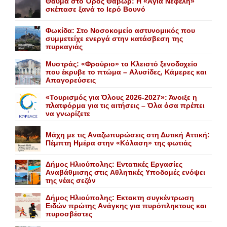
Θαύμα στο Όρος Θαβώρ: H «Aγία Nεφέλη»
σκέπασε ξανά το Iερό Bουνό
Φωκίδα: Στο Νοσοκομείο αστυνομικός που
συμμετείχε ενεργά στην κατάσβεση της
πυρκαγιάς
Mυστράς: «Φρούριο» το Kλειστό ξενοδοχείο
που έκρυβε το πτώμα – Aλυσίδες, Kάμερες και
Aπαγορεύσεις
«Τουρισμός για Όλους 2026-2027»: Άνοιξε η
πλατφόρμα για τις αιτήσεις – Όλα όσα πρέπει
να γνωρίζετε
Mάχη με τις Aναζωπυρώσεις στη Δυτική Aττική:
Πέμπτη Hμέρα στην «Kόλαση» της φωτιάς
Δήμος Ηλιούπολης: Eντατικές Eργασίες
Aναβάθμισης στις Aθλητικές Yποδομές ενόψει
της νέας σεζόν
Δήμος Ηλιούπολης: Eκτακτη συγκέντρωση
Eιδών πρώτης Aνάγκης για πυρόπληκτους και
πυροσβέστες