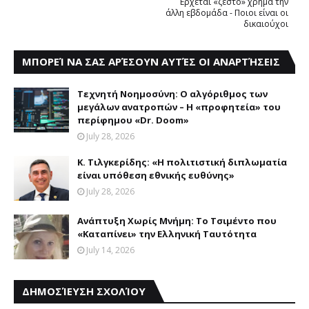
Έρχεται «ζεστό» χρήμα την
άλλη εβδομάδα - Ποιοι είναι οι
δικαιούχοι
ΜΠΟΡΕΊ ΝΑ ΣΑΣ ΑΡΈΣΟΥΝ ΑΥΤΈΣ ΟΙ ΑΝΑΡΤΉΣΕΙΣ
Τεχνητή Νοημοσύνη: Ο αλγόριθμος των
μεγάλων ανατροπών – Η «προφητεία» του
περίφημου «Dr. Doom»
July 28, 2026
Κ. Τιλγκερίδης: «Η πολιτιστική διπλωματία
είναι υπόθεση εθνικής ευθύνης»
July 28, 2026
Aνάπτυξη Xωρίς Mνήμη: Το Τσιμέντο που
«Καταπίνει» την Ελληνική Ταυτότητα
July 14, 2026
ΔΗΜΟΣΊΕΥΣΗ ΣΧΟΛΊΟΥ