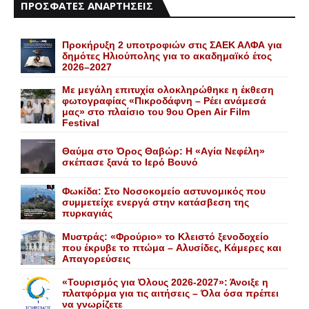
ΠΡΟΣΦΑΤΕΣ ΑΝΑΡΤΗΣΕΙΣ
Προκήρυξη 2 υποτροφιών στις ΣΑΕΚ ΑΛΦΑ για
δημότες Ηλιούπολης για το ακαδημαϊκό έτος
2026–2027
Με μεγάλη επιτυχία ολοκληρώθηκε η έκθεση
φωτογραφίας «Πικροδάφνη – Ρέει ανάμεσά
μας» στο πλαίσιο του 9ου Open Air Film
Festival
Θαύμα στο Όρος Θαβώρ: H «Aγία Nεφέλη»
σκέπασε ξανά το Iερό Bουνό
Φωκίδα: Στο Νοσοκομείο αστυνομικός που
συμμετείχε ενεργά στην κατάσβεση της
πυρκαγιάς
Mυστράς: «Φρούριο» το Kλειστό ξενοδοχείο
που έκρυβε το πτώμα – Aλυσίδες, Kάμερες και
Aπαγορεύσεις
«Τουρισμός για Όλους 2026-2027»: Άνοιξε η
πλατφόρμα για τις αιτήσεις – Όλα όσα πρέπει
να γνωρίζετε