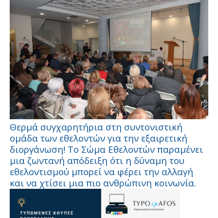
Θερμά συγχαρητήρια στη συντονιστική
ομάδα των εθελοντών για την εξαιρετική
διοργάνωση! Το Σώμα Εθελοντών παραμένει
μια ζωντανή απόδειξη ότι η δύναμη του
εθελοντισμού μπορεί να φέρει την αλλαγή
και να χτίσει μια πιο ανθρώπινη κοινωνία.