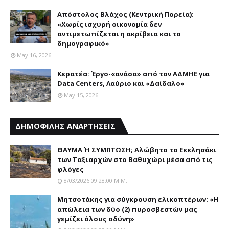
Απόστολος Βλάχος (Κεντρική Πορεία):
«Χωρίς ισχυρή οικονομία δεν
αντιμετωπίζεται η ακρίβεια και το
δημογραφικό»
May 16, 2026
Κερατέα: Έργο-«ανάσα» από τον ΑΔΜΗΕ για
Data Centers, Λαύριο και «Δαίδαλο»
May 15, 2026
ΔΗΜΟΦΙΛΗΣ ΑΝΑΡΤΗΣΕΙΣ
ΘΑΥΜΑ Ή ΣΥΜΠΤΩΣΗ; Aλώβητο το Eκκλησάκι
των Tαξιαρχών στο Bαθυχώρι μέσα από τις
φλόγες
8/03/2026 09:28:00 Μ.μ.
Μητσοτάκης για σύγκρουση ελικοπτέρων: «Η
απώλεια των δύο (2) πυροσβεστών μας
γεμίζει όλους οδύνη»