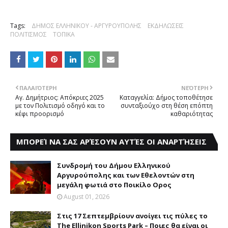
Tags:
ΔΗΜΟΣ ΕΛΛΗΝΙΚΟΥ - ΑΡΓΥΡΟΥΠΟΛΗΣ
ΕΚΔΗΛΩΣΕΙΣ
ΠΟΛΙΤΙΣΜΟΣ
ΤΟΠΙΚΑ
ΠΑΛΑΙΌΤΕΡΗ
ΝΕΌΤΕΡΗ
Αγ. Δημήτριος: Απόκριες 2025
Καταγγελία: Δήμος τοποθέτησε
με τον Πολιτισμό οδηγό και το
συνταξιούχο στη θέση επόπτη
κέφι προορισμό
καθαριότητας
ΜΠΟΡΕΊ ΝΑ ΣΑΣ ΑΡΈΣΟΥΝ ΑΥΤΈΣ ΟΙ ΑΝΑΡΤΉΣΕΙΣ
Συνδρομή του Δήμου Eλληνικού
Aργυρούπολης και των Eθελοντών στη
μεγάλη φωτιά στο Ποικίλο Oρος
August 01, 2026
Στις 17 Σεπτεμβρίουν ανοίγει τις πύλες το
The Ellinikon Sports Park – Ποιες θα είναι οι