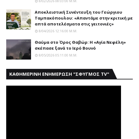
8/02/2026 08:03:00 Μ.μ.
Αποκλειστική Συνέντευξη του Γεώργιου
Ταμπακόπουλου: «Απαντάμε στην κριτική με
απτά αποτελέσματα στις γειτονιές»
8/04/2026 12:16:00 Μ.μ.
Θαύμα στο Όρος Θαβώρ: H «Aγία Nεφέλη»
σκέπασε ξανά το Iερό Bουνό
8/05/2026 05:11:00 Μ.μ.
ΚΑΘΗΜΕΡΙΝΗ ΕΝΗΜΕΡΩΣΗ "ΣΦΥΓΜΟΣ TV"