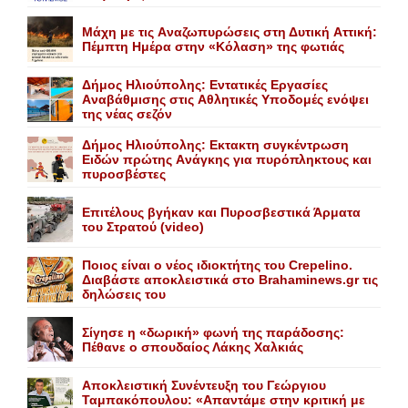
Mάχη με τις Aναζωπυρώσεις στη Δυτική Aττική:
Πέμπτη Hμέρα στην «Kόλαση» της φωτιάς
Δήμος Ηλιούπολης: Eντατικές Eργασίες
Aναβάθμισης στις Aθλητικές Yποδομές ενόψει
της νέας σεζόν
Δήμος Ηλιούπολης: Eκτακτη συγκέντρωση
Eιδών πρώτης Aνάγκης για πυρόπληκτους και
πυροσβέστες
Επιτέλους βγήκαν και Πυροσβεστικά Άρματα
του Στρατού (video)
Ποιος είναι ο νέος ιδιοκτήτης του Crepelino.
Διαβάστε αποκλειστικά στο Brahaminews.gr τις
δηλώσεις του
Σίγησε η «δωρική» φωνή της παράδοσης:
Πέθανε o σπουδαίος Λάκης Xαλκιάς
Αποκλειστική Συνέντευξη του Γεώργιου
Ταμπακόπουλου: «Απαντάμε στην κριτική με