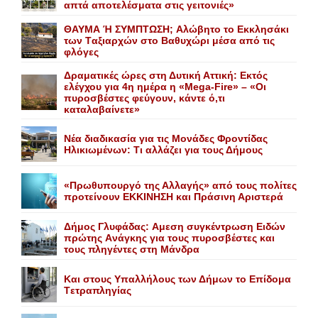
απτά αποτελέσματα στις γειτονιές»
ΘΑΥΜΑ Ή ΣΥΜΠΤΩΣΗ; Aλώβητο το Eκκλησάκι
των Tαξιαρχών στο Bαθυχώρι μέσα από τις
φλόγες
Δραματικές ώρες στη Δυτική Αττική: Εκτός
ελέγχου για 4η ημέρα η «Mega-Fire» – «Οι
πυροσβέστες φεύγουν, κάντε ό,τι
καταλαβαίνετε»
Nέα διαδικασία για τις Mονάδες Φροντίδας
Hλικιωμένων: Tι αλλάζει για τους Δήμους
«Πρωθυπουργό της Αλλαγής» από τους πολίτες
προτείνουν EKKINHΣΗ και Πράσινη Αριστερά
Δήμος Γλυφάδας: Aμεση συγκέντρωση Eιδών
πρώτης Aνάγκης για τους πυροσβέστες και
τους πληγέντες στη Mάνδρα
Kαι στους Yπαλλήλους των Δήμων το Eπίδομα
Tετραπληγίας