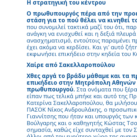
Η στρατηγική του κέντρου
Ο πρωθυπουργός πέρα από την προεδ
στάση για το πού θέλει να κινηθεί 
που συνομιλεί τακτικά μαζί του ότι, πα
ανάγκη να ενισχυθεί και η δεξιά πλευρά
ανασχηματισμό, εντούτοις παραμένει π
έχει ακόμα να κερδίσει. Και γι’ αυτό ζή
εκφωνήσει επικήδειο στην κηδεία του Κ
Χαίρε από Σακελλαροπούλου
Χθες αργά το βράδυ μάθαμε και τα
επικήδειο στην Μητρόπολη Αθηνών 
πρωθυπουργού.
Στα ονόματα που ξέραμ
είπαν πως τελικά μπήκε και αυτό της Πρ
Κατερίνα Σακελλαροπούλου, θα μιλήσου
ΠΑΣΟΚ Νίκος Ανδρουλάκης, ο προσωπικό
Γιαννίτσης που ήταν και υπουργός των 
Βούλγαρης και ο καθηγητής Κώστας Τσουκ
σημασία, καθώς είχε συνταχθεί με τον Σ
άλλοι από τον ευρύτερο χώρο της ανανε