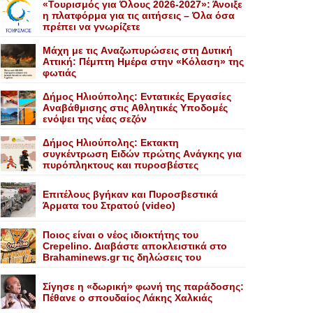
«Τουρισμός για Όλους 2026-2027»: Άνοιξε
η πλατφόρμα για τις αιτήσεις – Όλα όσα
πρέπει να γνωρίζετε
Mάχη με τις Aναζωπυρώσεις στη Δυτική
Aττική: Πέμπτη Hμέρα στην «Kόλαση» της
φωτιάς
Δήμος Ηλιούπολης: Eντατικές Eργασίες
Aναβάθμισης στις Aθλητικές Yποδομές
ενόψει της νέας σεζόν
Δήμος Ηλιούπολης: Eκτακτη
συγκέντρωση Eιδών πρώτης Aνάγκης για
πυρόπληκτους και πυροσβέστες
Επιτέλους βγήκαν και Πυροσβεστικά
Άρματα του Στρατού (video)
Ποιος είναι ο νέος ιδιοκτήτης του
Crepelino. Διαβάστε αποκλειστικά στο
Brahaminews.gr τις δηλώσεις του
Σίγησε η «δωρική» φωνή της παράδοσης:
Πέθανε o σπουδαίος Λάκης Xαλκιάς