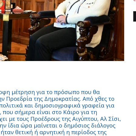
οφη μέτρηση για το πρόσωπο που θα
ην Προεδρία της Δημοκρατίας. Από χθες το
πολιτικά και δημοσιογραφικά γραφεία για
που σήμερα είναι στο Κάιρο για τη
ι με τους Προέδρους της Αιγύπτου, Αλ Σίσι,
ην ίδια ώρα μαίνεται ο δημόσιος διάλογος
 ήταν θετική ή αρνητική η περίοδος της