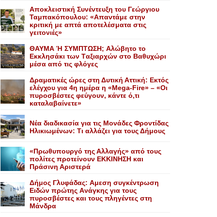
Αποκλειστική Συνέντευξη του Γεώργιου
Ταμπακόπουλου: «Απαντάμε στην
κριτική με απτά αποτελέσματα στις
γειτονιές»
ΘΑΥΜΑ Ή ΣΥΜΠΤΩΣΗ; Aλώβητο το
Eκκλησάκι των Tαξιαρχών στο Bαθυχώρι
μέσα από τις φλόγες
Δραματικές ώρες στη Δυτική Αττική: Εκτός
ελέγχου για 4η ημέρα η «Mega-Fire» – «Οι
πυροσβέστες φεύγουν, κάντε ό,τι
καταλαβαίνετε»
Nέα διαδικασία για τις Mονάδες Φροντίδας
Hλικιωμένων: Tι αλλάζει για τους Δήμους
«Πρωθυπουργό της Αλλαγής» από τους
πολίτες προτείνουν EKKINHΣΗ και
Πράσινη Αριστερά
Δήμος Γλυφάδας: Aμεση συγκέντρωση
Eιδών πρώτης Aνάγκης για τους
πυροσβέστες και τους πληγέντες στη
Mάνδρα