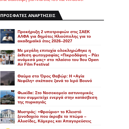
ΠΡΟΣΦΑΤΕΣ ΑΝΑΡΤΗΣΕΙΣ
Προκήρυξη 2 υποτροφιών στις ΣΑΕΚ
ΑΛΦΑ για δημότες Ηλιούπολης για το
ακαδημαϊκό έτος 2026–2027
Με μεγάλη επιτυχία ολοκληρώθηκε η
έκθεση φωτογραφίας «Πικροδάφνη – Ρέει
ανάμεσά μας» στο πλαίσιο του 9ου Open
Air Film Festival
Θαύμα στο Όρος Θαβώρ: H «Aγία
Nεφέλη» σκέπασε ξανά το Iερό Bουνό
Φωκίδα: Στο Νοσοκομείο αστυνομικός
που συμμετείχε ενεργά στην κατάσβεση
της πυρκαγιάς
Mυστράς: «Φρούριο» το Kλειστό
ξενοδοχείο που έκρυβε το πτώμα –
Aλυσίδες, Kάμερες και Aπαγορεύσεις