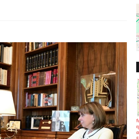
f
ε
α
Ε