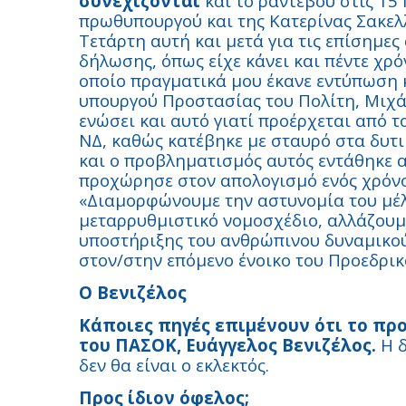
συνεχίζονται
και το ραντεβού στις 15 
πρωθυπουργού και της Κατερίνας Σακε
Τετάρτη αυτή και μετά για τις επίσημε
δήλωσης, όπως είχε κάνει και πέντε χρό
οποίο πραγματικά μου έκανε εντύπωση κ
υπουργού Προστασίας του Πολίτη, Μιχά
ενώσει και αυτό γιατί προέρχεται από τ
ΝΔ, καθώς κατέβηκε με σταυρό στα δυτ
και ο προβληματισμός αυτός εντάθηκε απ
προχώρησε στον απολογισμό ενός χρόνο
«Διαμορφώνουμε την αστυνομία του μέλλ
μεταρρυθμιστικό νομοσχέδιο, αλλάζουμε
υποστήριξης του ανθρώπινου δυναμικού
στον/στην επόμενο ένοικο του Προεδρι
Ο Βενιζέλος
Κάποιες πηγές επιμένουν ότι το πρ
του ΠΑΣΟΚ, Ευάγγελος Βενιζέλος.
Η δ
δεν θα είναι ο εκλεκτός.
Προς ίδιον όφελος;