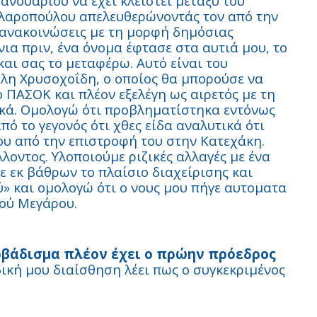
Ιανουαρίου να έχει κλειστεί μεταξύ του
λλαροπούλου απελευθερώνοντάς τον από την
ς ανακοινώσεις με τη μορφή δημόσιας
νια πριν, ένα όνομα έφτασε στα αυτιά μου, το
αι σας το μεταφέρω. Αυτό είναι του
λη Χρυσοχοΐδη, ο οποίος θα μπορούσε να
ο ΠΑΣΟΚ και πλέον εξελέγη ως αιρετός με τη
ικά. Ομολογώ ότι προβληματίστηκα εντόνως
ό το γεγονός ότι χθες είδα αναλυτικά ότι
υ από την επιστροφή του στην Κατεχάκη.
οντος. Υλοποιούμε ριζικές αλλαγές με ένα
 εκ βάθρων το πλαίσιο διαχείρισης και
» και ομολογώ ότι ο νους μου πήγε αυτοματα
κού Μεγάρου.
οβάδισμα πλέον έχει ο πρώην πρόεδρος
ική μου διαίσθηση λέει πως ο συγκεκριμένος