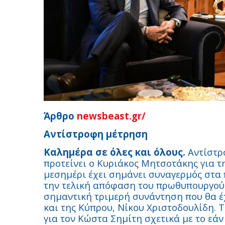
Άρθρο
newsbeast.gr/
Αντίστροφη μέτρηση
Καλημέρα σε όλες και όλους.
Αντίστρ
προτείνει ο Κυριάκος Μητσοτάκης για τ
μεσημέρι έχει σημάνει συναγερμός στα 
την τελική απόφαση του πρωθυπουργού, 
σημαντική τριμερή συνάντηση που θα έχε
και της Κύπρου, Νίκου Χριστοδουλίδη. Τ
για τον Κώστα Σημίτη σχετικά με το εάν