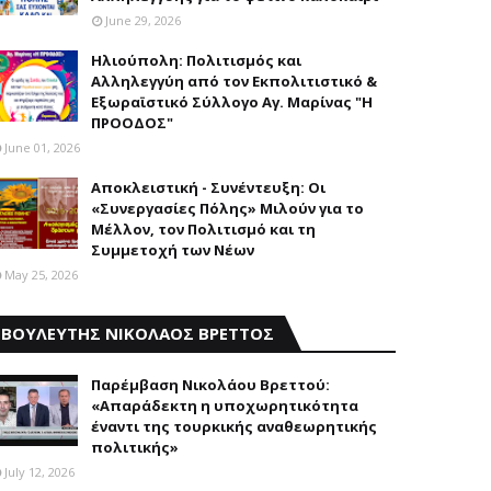
June 29, 2026
Ηλιούπολη: Πολιτισμός και
Aλληλεγγύη από τον Εκπολιτιστικό &
Εξωραϊστικό Σύλλογο Αγ. Μαρίνας "Η
ΠΡΟΟΔΟΣ"
June 01, 2026
Αποκλειστική - Συνέντευξη: Οι
«Συνεργασίες Πόλης» Μιλούν για το
Μέλλον, τον Πολιτισμό και τη
Συμμετοχή των Νέων
May 25, 2026
ΒΟΥΛΕΥΤΗΣ ΝΙΚΟΛΑΟΣ ΒΡΕΤΤΟΣ
Παρέμβαση Nικολάου Bρεττού:
«Aπαράδεκτη η υποχωρητικότητα
έναντι της τουρκικής αναθεωρητικής
πολιτικής»
July 12, 2026