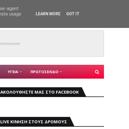
user-agent
erate usage
LEARN MORE
GOT IT
Mάχη μ
ΚΥΡΙΑ ΘΕΜΑΤΑ
dvertisement
ΥΓΕΙΑ
ΠΡΩΤΟΣΕΛΙΔΟ
ΑΚΟΛΟΥΘΗΣΤΕ ΜΑΣ ΣΤΟ FACEBOOK
LIVE ΚΙΝΗΣΗ ΣΤΟΥΣ ΔΡΟΜΟΥΣ