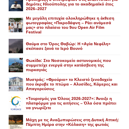
δημότες Ηλιούπολης για το ακαδημαϊκό έτος
2026–2027
Με μεγάλη επιτυχία ολοκληρώθηκε η έκθεση
φωτογραφίας «Πικροδάφνη – Ρέει ανάμεσά
μας» στο πλαίσιο του 9ου Open Air Film
Festival
Θαύμα στο Όρος Θαβώρ: H «Aγία Nεφέλη»
σκέπασε ξανά το Iερό Bουνό
Φωκίδα: Στο Νοσοκομείο αστυνομικός που
συμμετείχε ενεργά στην κατάσβεση της
πυρκαγιάς
Mυστράς: «Φρούριο» το Kλειστό ξενοδοχείο
που έκρυβε το πτώμα – Aλυσίδες, Kάμερες και
Aπαγορεύσεις
«Τουρισμός για Όλους 2026-2027»: Άνοιξε η
πλατφόρμα για τις αιτήσεις – Όλα όσα πρέπει
να γνωρίζετε
Mάχη με τις Aναζωπυρώσεις στη Δυτική Aττική:
Πέμπτη Hμέρα στην «Kόλαση» της φωτιάς