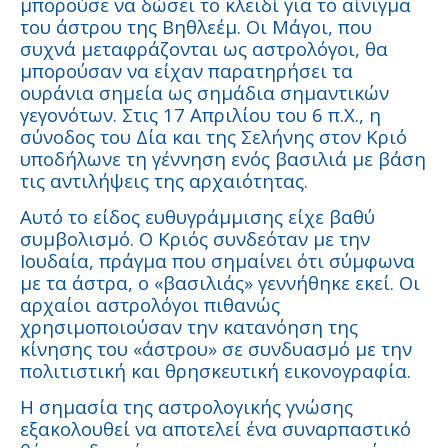
μπορούσε να δώσει το κλειδί για το αίνιγμα
του άστρου της Βηθλεέμ. Οι Μάγοι, που
συχνά μεταφράζονται ως αστρολόγοι, θα
μπορούσαν να είχαν παρατηρήσει τα
ουράνια σημεία ως σημάδια σημαντικών
γεγονότων. Στις 17 Απριλίου του 6 π.Χ., η
σύνοδος του Δία και της Σελήνης στον Κριό
υποδήλωνε τη γέννηση ενός βασιλιά με βάση
τις αντιλήψεις της αρχαιότητας.
Αυτό το είδος ευθυγράμμισης είχε βαθύ
συμβολισμό. Ο Κριός συνδεόταν με την
Ιουδαία, πράγμα που σημαίνει ότι σύμφωνα
με τα άστρα, ο «βασιλιάς» γεννήθηκε εκεί. Οι
αρχαίοι αστρολόγοι πιθανώς
χρησιμοποιούσαν την κατανόηση της
κίνησης του «άστρου» σε συνδυασμό με την
πολιτιστική και θρησκευτική εικονογραφία.
Η σημασία της αστρολογικής γνώσης
εξακολουθεί να αποτελεί ένα συναρπαστικό