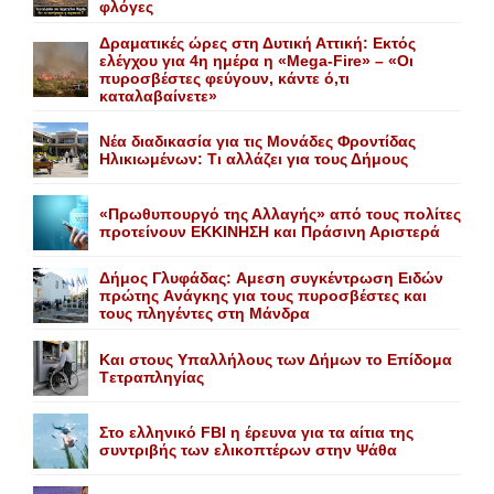
φλόγες
Δραματικές ώρες στη Δυτική Αττική: Εκτός
ελέγχου για 4η ημέρα η «Mega-Fire» – «Οι
πυροσβέστες φεύγουν, κάντε ό,τι
καταλαβαίνετε»
Nέα διαδικασία για τις Mονάδες Φροντίδας
Hλικιωμένων: Tι αλλάζει για τους Δήμους
«Πρωθυπουργό της Αλλαγής» από τους πολίτες
προτείνουν EKKINHΣΗ και Πράσινη Αριστερά
Δήμος Γλυφάδας: Aμεση συγκέντρωση Eιδών
πρώτης Aνάγκης για τους πυροσβέστες και
τους πληγέντες στη Mάνδρα
Kαι στους Yπαλλήλους των Δήμων το Eπίδομα
Tετραπληγίας
Στο ελληνικό FBI η έρευνα για τα αίτια της
συντριβής των ελικοπτέρων στην Ψάθα