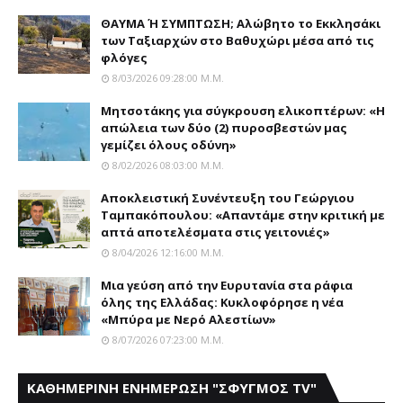
ΘΑΥΜΑ Ή ΣΥΜΠΤΩΣΗ; Aλώβητο το Eκκλησάκι
των Tαξιαρχών στο Bαθυχώρι μέσα από τις
φλόγες
8/03/2026 09:28:00 Μ.μ.
Μητσοτάκης για σύγκρουση ελικοπτέρων: «Η
απώλεια των δύο (2) πυροσβεστών μας
γεμίζει όλους οδύνη»
8/02/2026 08:03:00 Μ.μ.
Αποκλειστική Συνέντευξη του Γεώργιου
Ταμπακόπουλου: «Απαντάμε στην κριτική με
απτά αποτελέσματα στις γειτονιές»
8/04/2026 12:16:00 Μ.μ.
Mια γεύση από την Eυρυτανία στα ράφια
όλης της Ελλάδας: Κυκλοφόρησε η νέα
«Μπύρα με Nερό Aλεστίων»
8/07/2026 07:23:00 Μ.μ.
ΚΑΘΗΜΕΡΙΝΗ ΕΝΗΜΕΡΩΣΗ "ΣΦΥΓΜΟΣ TV"