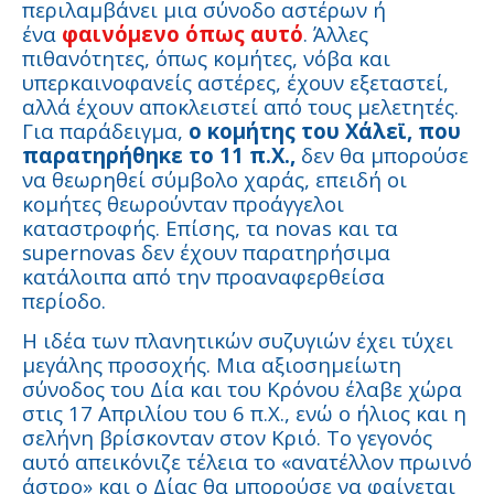
περιλαμβάνει μια σύνοδο αστέρων ή
ένα
φαινόμενο όπως αυτό
. Άλλες
πιθανότητες, όπως κομήτες, νόβα και
υπερκαινοφανείς αστέρες, έχουν εξεταστεί,
αλλά έχουν αποκλειστεί από τους μελετητές.
Για παράδειγμα,
ο κομήτης του Χάλεϊ, που
παρατηρήθηκε το 11 π.Χ.,
δεν θα μπορούσε
να θεωρηθεί σύμβολο χαράς, επειδή οι
κομήτες θεωρούνταν προάγγελοι
καταστροφής. Επίσης, τα novas και τα
supernovas δεν έχουν παρατηρήσιμα
κατάλοιπα από την προαναφερθείσα
περίοδο.
Η ιδέα των πλανητικών συζυγιών έχει τύχει
μεγάλης προσοχής. Μια αξιοσημείωτη
σύνοδος του Δία και του Κρόνου έλαβε χώρα
στις 17 Απριλίου του 6 π.Χ., ενώ ο ήλιος και η
σελήνη βρίσκονταν στον Κριό. Το γεγονός
αυτό απεικόνιζε τέλεια το «ανατέλλον πρωινό
άστρο» και ο Δίας θα μπορούσε να φαίνεται