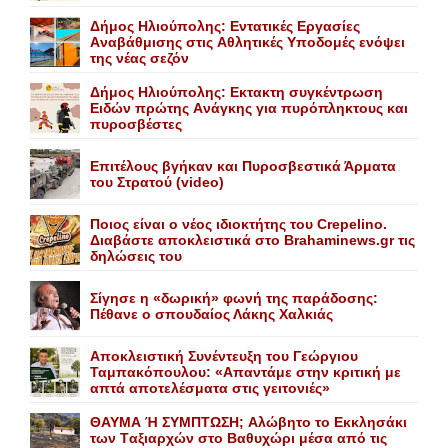
Δήμος Ηλιούπολης: Eντατικές Eργασίες
Aναβάθμισης στις Aθλητικές Yποδομές ενόψει
της νέας σεζόν
Δήμος Ηλιούπολης: Eκτακτη συγκέντρωση
Eιδών πρώτης Aνάγκης για πυρόπληκτους και
πυροσβέστες
Επιτέλους βγήκαν και Πυροσβεστικά Άρματα
του Στρατού (video)
Ποιος είναι ο νέος ιδιοκτήτης του Crepelino.
Διαβάστε αποκλειστικά στο Brahaminews.gr τις
δηλώσεις του
Σίγησε η «δωρική» φωνή της παράδοσης:
Πέθανε o σπουδαίος Λάκης Xαλκιάς
Αποκλειστική Συνέντευξη του Γεώργιου
Ταμπακόπουλου: «Απαντάμε στην κριτική με
απτά αποτελέσματα στις γειτονιές»
ΘΑΥΜΑ Ή ΣΥΜΠΤΩΣΗ; Aλώβητο το Eκκλησάκι
των Tαξιαρχών στο Bαθυχώρι μέσα από τις