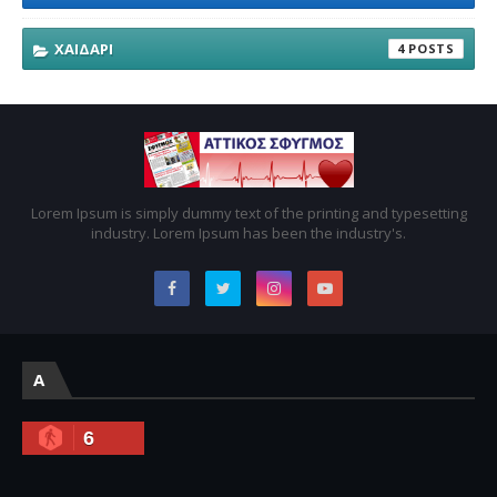
ΧΑΙΔΑΡΙ
4
Lorem Ipsum is simply dummy text of the printing and typesetting
industry. Lorem Ipsum has been the industry's.
A
6