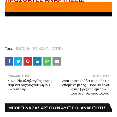
Tags:
ΕΛΕΥΣΙΝΑ
ΚΟΙΝΩΝΙΑ
ΤΟΠΙΚΑ
ΠΑΛΑΙΌΤΕΡΗ
ΝΕΌΤΕΡΗ
Συναυλία αλληλεγγύης στους
Ανατροπές κρύβει ο καιρός τις
συμβασιούχους του δήμου
επόμενες μέρες – Ποια θα είναι
Ηλιούπολης
η πιο βροχερή ημέρα – Η
πρόγνωση Αρναούτογλου
ΜΠΟΡΕΊ ΝΑ ΣΑΣ ΑΡΈΣΟΥΝ ΑΥΤΈΣ ΟΙ ΑΝΑΡΤΉΣΕΙΣ