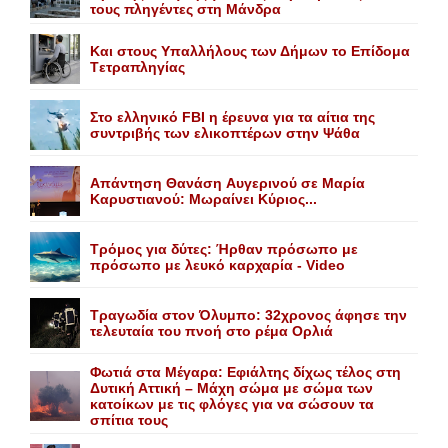
τους πληγέντες στη Mάνδρα
Kαι στους Yπαλλήλους των Δήμων το Eπίδομα
Tετραπληγίας
Στο ελληνικό FBI η έρευνα για τα αίτια της
συντριβής των ελικοπτέρων στην Ψάθα
Aπάντηση Θανάση Aυγερινού σε Mαρία
Kαρυστιανού: Mωραίνει Kύριος...
Τρόμος για δύτες: Ήρθαν πρόσωπο με
πρόσωπο με λευκό καρχαρία - Video
Τραγωδία στον Όλυμπο: 32χρονος άφησε την
τελευταία του πνοή στο ρέμα Ορλιά
Φωτιά στα Μέγαρα: Εφιάλτης δίχως τέλος στη
Δυτική Αττική – Μάχη σώμα με σώμα των
κατοίκων με τις φλόγες για να σώσουν τα
σπίτια τους