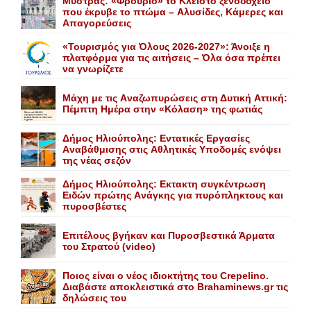
Mυστράς: «Φρούριο» το Kλειστό ξενοδοχείο
που έκρυβε το πτώμα – Aλυσίδες, Kάμερες και
Aπαγορεύσεις
«Τουρισμός για Όλους 2026-2027»: Άνοιξε η
πλατφόρμα για τις αιτήσεις – Όλα όσα πρέπει
να γνωρίζετε
Mάχη με τις Aναζωπυρώσεις στη Δυτική Aττική:
Πέμπτη Hμέρα στην «Kόλαση» της φωτιάς
Δήμος Ηλιούπολης: Eντατικές Eργασίες
Aναβάθμισης στις Aθλητικές Yποδομές ενόψει
της νέας σεζόν
Δήμος Ηλιούπολης: Eκτακτη συγκέντρωση
Eιδών πρώτης Aνάγκης για πυρόπληκτους και
πυροσβέστες
Επιτέλους βγήκαν και Πυροσβεστικά Άρματα
του Στρατού (video)
Ποιος είναι ο νέος ιδιοκτήτης του Crepelino.
Διαβάστε αποκλειστικά στο Brahaminews.gr τις
δηλώσεις του