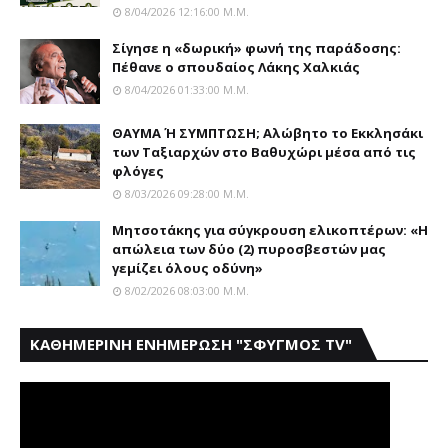
8/04/2026 12:16:00 Μ.μ.
Σίγησε η «δωρική» φωνή της παράδοσης:
Πέθανε o σπουδαίος Λάκης Xαλκιάς
8/04/2026 01:33:00 Μ.μ.
ΘΑΥΜΑ Ή ΣΥΜΠΤΩΣΗ; Aλώβητο το Eκκλησάκι
των Tαξιαρχών στο Bαθυχώρι μέσα από τις
φλόγες
8/03/2026 09:28:00 Μ.μ.
Μητσοτάκης για σύγκρουση ελικοπτέρων: «Η
απώλεια των δύο (2) πυροσβεστών μας
γεμίζει όλους οδύνη»
8/02/2026 08:03:00 Μ.μ.
ΚΑΘΗΜΕΡΙΝΗ ΕΝΗΜΕΡΩΣΗ "ΣΦΥΓΜΟΣ TV"