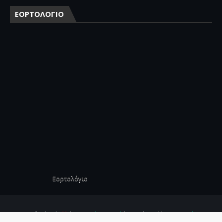
ΕΟΡΤΟΛΟΓΙΟ
Εορτολόγιο
Crafted with
by
TemplatesYard
| Distributed by
Gooyaabi