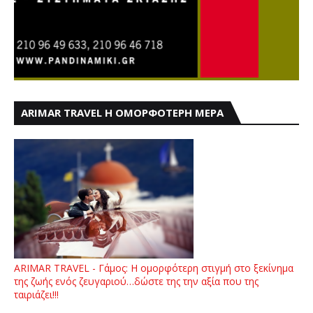
ARIMAR TRAVEL Η ΟΜΟΡΦΟΤΕΡΗ ΜΕΡΑ
ARIMAR TRAVEL - Γάμος: Η ομορφότερη στιγμή στο ξεκίνημα
της ζωής ενός ζευγαριού…δώστε της την αξία που της
ταιριάζει!!!