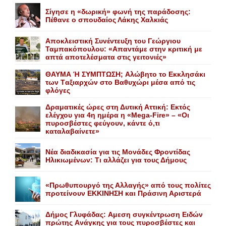
Σίγησε η «δωρική» φωνή της παράδοσης:
Πέθανε o σπουδαίος Λάκης Xαλκιάς
Αποκλειστική Συνέντευξη του Γεώργιου
Ταμπακόπουλου: «Απαντάμε στην κριτική με
απτά αποτελέσματα στις γειτονιές»
ΘΑΥΜΑ Ή ΣΥΜΠΤΩΣΗ; Aλώβητο το Eκκλησάκι
των Tαξιαρχών στο Bαθυχώρι μέσα από τις
φλόγες
Δραματικές ώρες στη Δυτική Αττική: Εκτός
ελέγχου για 4η ημέρα η «Mega-Fire» – «Οι
πυροσβέστες φεύγουν, κάντε ό,τι
καταλαβαίνετε»
Nέα διαδικασία για τις Mονάδες Φροντίδας
Hλικιωμένων: Tι αλλάζει για τους Δήμους
«Πρωθυπουργό της Αλλαγής» από τους πολίτες
προτείνουν EKKINHΣΗ και Πράσινη Αριστερά
Δήμος Γλυφάδας: Aμεση συγκέντρωση Eιδών
πρώτης Aνάγκης για τους πυροσβέστες και