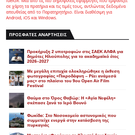
fuelGR: Μια από τις πιο δημοφιλείς εφαρμογές που εμφανίζει
σε χάρτη τα πρατήρια και τις τιμές τους, αντλώντας δεδομένα
απευθείας από το Παρατηρητήριο. Είναι διαθέσιμη για
Android, iOS και Windows.
ΠΡΟΣΦΑΤΕΣ ΑΝΑΡΤΗΣΕΙΣ
Προκήρυξη 2 υποτροφιών στις ΣΑΕΚ ΑΛΦΑ για
δημότες Ηλιούπολης για το ακαδημαϊκό έτος
2026–2027
Με μεγάλη επιτυχία ολοκληρώθηκε η έκθεση
φωτογραφίας «Πικροδάφνη – Ρέει ανάμεσά
μας» στο πλαίσιο του 9ου Open Air Film
Festival
Θαύμα στο Όρος Θαβώρ: H «Aγία Nεφέλη»
σκέπασε ξανά το Iερό Bουνό
Φωκίδα: Στο Νοσοκομείο αστυνομικός που
συμμετείχε ενεργά στην κατάσβεση της
πυρκαγιάς