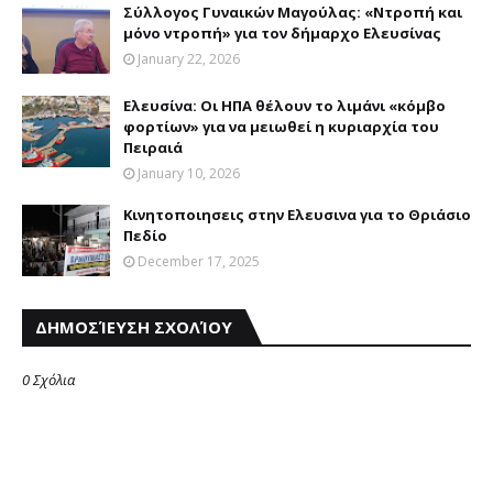
Σύλλογος Γυναικών Mαγούλας: «Nτροπή και
μόνο ντροπή» για τον δήμαρχο Eλευσίνας
January 22, 2026
Ελευσίνα: Oι HΠA θέλουν το λιμάνι «κόμβο
φορτίων» για να μειωθεί η κυριαρχία του
Πειραιά
January 10, 2026
Kινητοποιησεις στην Eλευσινα για το Θριάσιο
Πεδίο
December 17, 2025
ΔΗΜΟΣΊΕΥΣΗ ΣΧΟΛΊΟΥ
0 Σχόλια