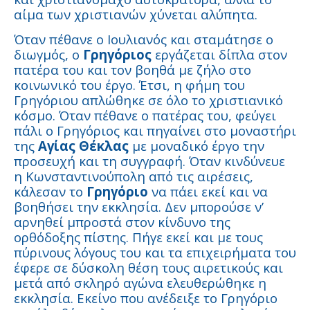
αίμα των χριστιανών χύνεται αλύπητα.
Όταν πέθανε ο Ιουλιανός και σταμάτησε ο
διωγμός, ο
Γρηγόριος
εργάζεται δίπλα στον
πατέρα του και τον βοηθά με ζήλο στο
κοινωνικό του έργο. Έτσι, η φήμη του
Γρηγόριου απλώθηκε σε όλο το χριστιανικό
κόσμο. Όταν πέθανε ο πατέρας του, φεύγει
πάλι ο Γρηγόριος και πηγαίνει στο μοναστήρι
της
Αγίας Θέκλας
με μοναδικό έργο την
προσευχή και τη συγγραφή. Όταν κινδύνευε
η Κωνσταντινούπολη από τις αιρέσεις,
κάλεσαν το
Γρηγόριο
να πάει εκεί και να
βοηθήσει την εκκλησία. Δεν μπορούσε ν’
αρνηθεί μπροστά στον κίνδυνο της
ορθόδοξης πίστης. Πήγε εκεί και με τους
πύρινους λόγους του και τα επιχειρήματα του
έφερε σε δύσκολη θέση τους αιρετικούς και
μετά από σκληρό αγώνα ελευθερώθηκε η
εκκλησία. Εκείνο που ανέδειξε το Γρηγόριο