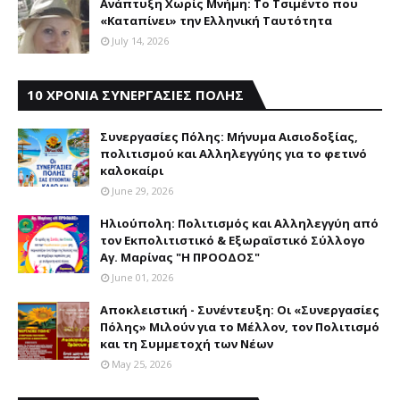
Aνάπτυξη Xωρίς Mνήμη: Το Τσιμέντο που
«Καταπίνει» την Ελληνική Ταυτότητα
July 14, 2026
10 ΧΡΟΝΙΑ ΣΥΝΕΡΓΑΣΙΕΣ ΠΟΛΗΣ
Συνεργασίες Πόλης: Mήνυμα Aισιοδοξίας,
πολιτισμού και Aλληλεγγύης για το φετινό
καλοκαίρι
June 29, 2026
Ηλιούπολη: Πολιτισμός και Aλληλεγγύη από
τον Εκπολιτιστικό & Εξωραϊστικό Σύλλογο
Αγ. Μαρίνας "Η ΠΡΟΟΔΟΣ"
June 01, 2026
Αποκλειστική - Συνέντευξη: Οι «Συνεργασίες
Πόλης» Μιλούν για το Μέλλον, τον Πολιτισμό
και τη Συμμετοχή των Νέων
May 25, 2026