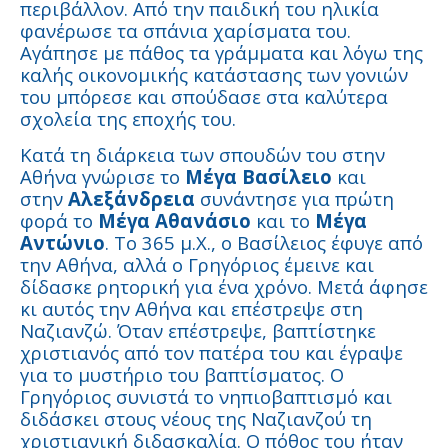
περιβάλλον. Από την παιδική του ηλικία
φανέρωσε τα σπάνια χαρίσματα του.
Αγάπησε με πάθος τα γράμματα και λόγω της
καλής οικονομικής κατάστασης των γονιών
του μπόρεσε και σπούδασε στα καλύτερα
σχολεία της εποχής του.
Κατά τη διάρκεια των σπουδών του στην
Αθήνα γνώρισε το
Μέγα Βασίλειο
και
στην
Αλεξάνδρεια
συνάντησε για πρώτη
φορά το
Μέγα Αθανάσιο
και το
Μέγα
Αντώνιο
. Το 365 μ.Χ., ο Βασίλειος έφυγε από
την Αθήνα, αλλά ο Γρηγόριος έμεινε και
δίδασκε ρητορική για ένα χρόνο. Μετά άφησε
κι αυτός την Αθήνα και επέστρεψε στη
Ναζιανζώ. Όταν επέστρεψε, βαπτίστηκε
χριστιανός από τον πατέρα του και έγραψε
για το μυστήριο του βαπτίσματος. Ο
Γρηγόριος συνιστά το νηπιοβαπτισμό και
διδάσκει στους νέους της Ναζιανζού τη
χριστιανική διδασκαλία. Ο πόθος του ήταν