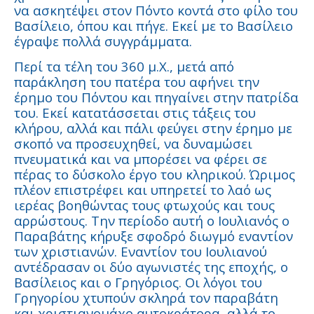
να ασκητέψει στον Πόντο κοντά στο φίλο του
Βασίλειο, όπου και πήγε. Εκεί με το Βασίλειο
έγραψε πολλά συγγράμματα.
Περί τα τέλη του 360 μ.Χ., μετά από
παράκληση του πατέρα του αφήνει την
έρημο του Πόντου και πηγαίνει στην πατρίδα
του. Εκεί κατατάσσεται στις τάξεις του
κλήρου, αλλά και πάλι φεύγει στην έρημο με
σκοπό να προσευχηθεί, να δυναμώσει
πνευματικά και να μπορέσει να φέρει σε
πέρας το δύσκολο έργο του κληρικού. Ώριμος
πλέον επιστρέφει και υπηρετεί το λαό ως
ιερέας βοηθώντας τους φτωχούς και τους
αρρώστους. Την περίοδο αυτή ο Ιουλιανός ο
Παραβάτης κήρυξε σφοδρό διωγμό εναντίον
των χριστιανών. Εναντίον του Ιουλιανού
αντέδρασαν οι δύο αγωνιστές της εποχής, ο
Βασίλειος και ο Γρηγόριος. Οι λόγοι του
Γρηγορίου χτυπούν σκληρά τον παραβάτη
και χριστιανομάχο αυτοκράτορα, αλλά το