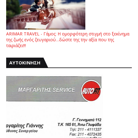
ARIMAR TRAVEL - Γάμος: Η ομορφότερη στιγμή στο ξεκίνημα
της ζωής ενός ζευγαριού…δώστε της την αξία που της
ταιριάζει!!!
ΑΥΤΟΚΙΝΗΣΗ