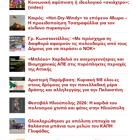
Κοινωνική αφύπνιση ή ιδεολογικό «σκιάχτρο»;
(video)
Καιρός: «Hot-Dry-Windy» το επόμενο 48ωρο –
Η προειδοποίηση Τσατραφύλλια για τον
κίνδυνο πυρκαγιών
Γρ. Κωνσταντέλλος: «Με πρόσχημα τη
διαφθορά αφαιρούν τις πολεοδομίες από τους
Δήμους για να περάσει ο NOK»
«Mπλόκο» Xαρδαλιά σε ανεμογεννήτριες και
Bιομηχανικές ΑΠΕ στις πυρόπληκτες περιοχές
της Αττικής
Αριστερή Παρέμβαση: Κυριακή 9/8 όλοι-ες
στους δρόμους για την πανελλαδική μέρα
δράσης και αλληλεγγύης για την Παλαιστίνη
Φεστιβάλ Ηλιούπολης 2026: Η καρδιά του
πολιτισμού χτυπά και φέτος στην Ηλιούπολη
Ολοκληρώθηκαν με απόλυτη επιτυχία τα
θαλάσσια μπάνια των μελών του KAΠH
Γλυφάδας