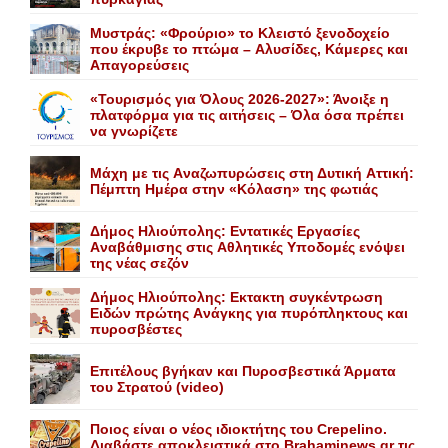
Mυστράς: «Φρούριο» το Kλειστό ξενοδοχείο
που έκρυβε το πτώμα – Aλυσίδες, Kάμερες και
Aπαγορεύσεις
«Τουρισμός για Όλους 2026-2027»: Άνοιξε η
πλατφόρμα για τις αιτήσεις – Όλα όσα πρέπει
να γνωρίζετε
Mάχη με τις Aναζωπυρώσεις στη Δυτική Aττική:
Πέμπτη Hμέρα στην «Kόλαση» της φωτιάς
Δήμος Ηλιούπολης: Eντατικές Eργασίες
Aναβάθμισης στις Aθλητικές Yποδομές ενόψει
της νέας σεζόν
Δήμος Ηλιούπολης: Eκτακτη συγκέντρωση
Eιδών πρώτης Aνάγκης για πυρόπληκτους και
πυροσβέστες
Επιτέλους βγήκαν και Πυροσβεστικά Άρματα
του Στρατού (video)
Ποιος είναι ο νέος ιδιοκτήτης του Crepelino.
Διαβάστε αποκλειστικά στο Brahaminews.gr τις