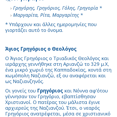
Γρηγόρης, Γρηγόριος, Γόλης, Γρηγορία *
Μαργαρίτα, Ρίτα, Μαργαρίτης *
* Υπάρχουν και άλλες ημερομηνίες που
γιορτάζει αυτό το όνομα.
Άγιος Γρηγόριος ο Θεολόγος
Ο Άγιος Γρηγόριος ο Τριαδικός Θεολόγος και
ιεράρχης γεννήθηκε στη Αριανζώ το 329 μ.Χ,
ένα μικρό χωριό της Καππαδοκίας, κοντά στη
κωμόπολη Ναζιανζώ, εξ ου αναφέρεται και
ως Ναζιανζηνός.
Οι γονείς του
Γρηγόριος
και Νόννα αφ’ότου
γέννησαν τον Γρηγόριο, εβαπτίσθησαν
Χριστιανοί. Ο πατέρας του μάλιστα έγινε
αρχιερεύς της Ναζιανζού. Έτσι, ο νεαρός
Γρηγόριος ανατρέφεται, μέσα σε χριστιανικό