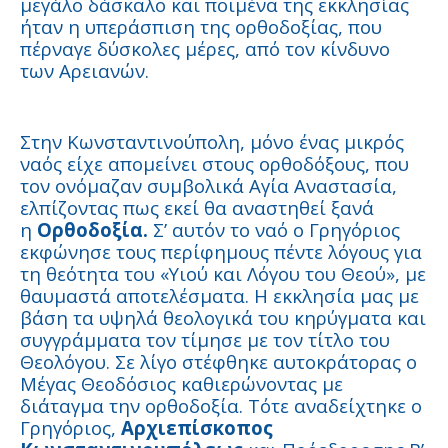
μεγάλο δάσκαλο και ποιμένα της εκκλησίας
ήταν η υπεράσπιση της ορθοδοξίας, που
πέρναγε δύσκολες μέρες, από τον κίνδυνο
των Αρειανών.
Στην Κωνσταντινούπολη, μόνο ένας μικρός
ναός είχε απομείνει στους ορθοδόξους, που
τον ονόμαζαν συμβολικά Αγία Αναστασία,
ελπίζοντας πως εκεί θα αναστηθεί ξανά
η
Ορθοδοξία.
Σ’ αυτόν το ναό ο Γρηγόριος
εκφώνησε τους περίφημους πέντε λόγους για
τη θεότητα του «Υιού και Λόγου του Θεού», με
θαυμαστά αποτελέσματα. Η εκκλησία μας με
βάση τα υψηλά θεολογικά του κηρύγματα και
συγγράμματα τον τίμησε με τον τίτλο του
Θεολόγου. Σε λίγο στέφθηκε αυτοκράτορας ο
Μέγας Θεοδόσιος καθιερώνοντας με
διάταγμα την ορθοδοξία. Τότε αναδείχτηκε ο
Γρηγόριος,
Αρχιεπίσκοπος