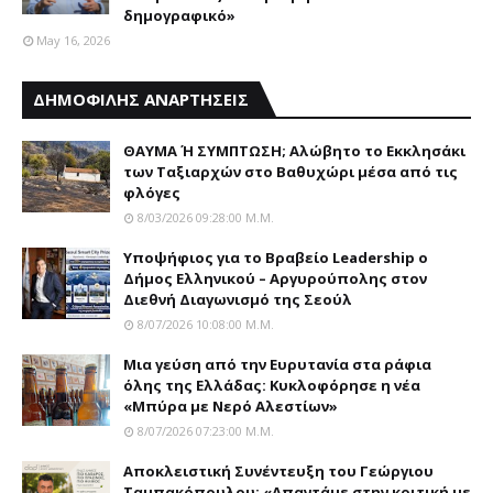
δημογραφικό»
May 16, 2026
ΔΗΜΟΦΙΛΗΣ ΑΝΑΡΤΗΣΕΙΣ
ΘΑΥΜΑ Ή ΣΥΜΠΤΩΣΗ; Aλώβητο το Eκκλησάκι
των Tαξιαρχών στο Bαθυχώρι μέσα από τις
φλόγες
8/03/2026 09:28:00 Μ.μ.
Yποψήφιος για το Bραβείο Leadership ο
Δήμος Ελληνικού – Αργυρούπολης στον
Διεθνή Διαγωνισμό της Σεούλ
8/07/2026 10:08:00 Μ.μ.
Mια γεύση από την Eυρυτανία στα ράφια
όλης της Ελλάδας: Κυκλοφόρησε η νέα
«Μπύρα με Nερό Aλεστίων»
8/07/2026 07:23:00 Μ.μ.
Αποκλειστική Συνέντευξη του Γεώργιου
Ταμπακόπουλου: «Απαντάμε στην κριτική με