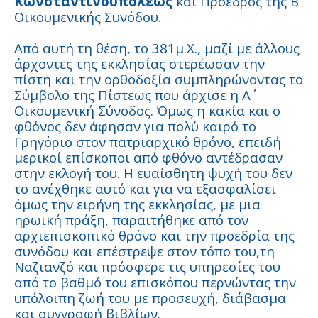
Κωνσταντινουπόλεως
και Πρόεδρος της Β’
Οικουμενικής Συνόδου.
Από αυτή τη θέση, το 381μ.Χ., μαζί με άλλους
άρχοντες της εκκλησίας στερέωσαν την
πίστη και την ορθοδοξία συμπληρώνοντας το
Σύμβολο της Πίστεως που άρχισε η Α΄
Οικουμενική Σύνοδος. Όμως η κακία και ο
φθόνος δεν άφησαν για πολύ καιρό το
Γρηγόριο στον πατριαρχικό θρόνο, επειδή
μερικοί επίσκοποι από φθόνο αντέδρασαν
στην εκλογή του. Η ευαίσθητη ψυχή του δεν
το ανέχθηκε αυτό και για να εξασφαλίσει
όμως την ειρήνη της εκκλησίας, με μια
ηρωική πράξη, παραιτήθηκε από τον
αρχιεπισκοπικό θρόνο και την προεδρία της
συνόδου και επέστρεψε στον τόπο του,τη
Ναζιανζό και πρόσφερε τις υπηρεσίες του
από το βαθμό του επισκόπου περνώντας την
υπόλοιπη ζωή του με προσευχή, διάβασμα
και συγγραφή βιβλίων.