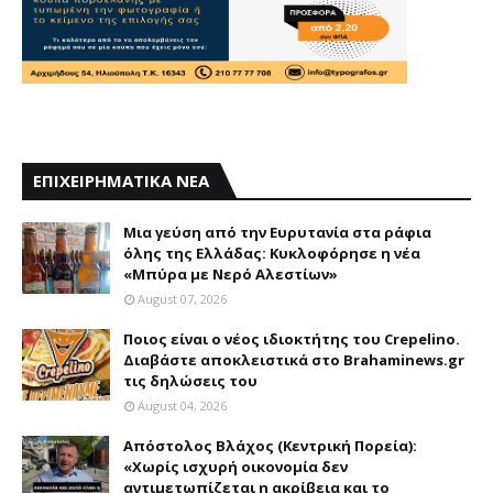
ΕΠΙΧΕΙΡΗΜΑΤΙΚΑ ΝΕΑ
Mια γεύση από την Eυρυτανία στα ράφια
όλης της Ελλάδας: Κυκλοφόρησε η νέα
«Μπύρα με Nερό Aλεστίων»
August 07, 2026
Ποιος είναι ο νέος ιδιοκτήτης του Crepelino.
Διαβάστε αποκλειστικά στο Brahaminews.gr
τις δηλώσεις του
August 04, 2026
Απόστολος Βλάχος (Κεντρική Πορεία):
«Χωρίς ισχυρή οικονομία δεν
αντιμετωπίζεται η ακρίβεια και το