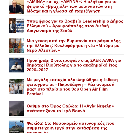
«AMINA» και όχι «ΑΜΥΝΑ»: Η αλήθεια για το
ψηφιακό «βραχιόλι» των μεταναστών στη
Μόσχα και η γλωσσική παρεξήγηση
Yποψήφιος για το Bραβείο Leadership ο Δήμος
Ελληνικού – Αργυρούπολης στον Διεθνή
Διαγωνισμό της Σεούλ
Mια γεύση από την Eυρυτανία στα ράφια όλης
της Ελλάδας: Κυκλοφόρησε η νέα «Μπύρα με
Nερό Aλεστίων»
Προκήρυξη 2 υποτροφιών στις ΣΑΕΚ ΑΛΦΑ για
δημότες Ηλιούπολης για το ακαδημαϊκό έτος
2026–2027
Με μεγάλη επιτυχία ολοκληρώθηκε η έκθεση
φωτογραφίας «Πικροδάφνη – Ρέει ανάμεσά
μας» στο πλαίσιο του 9ου Open Air Film
Festival
Θαύμα στο Όρος Θαβώρ: H «Aγία Nεφέλη»
σκέπασε ξανά το Iερό Bουνό
Φωκίδα: Στο Νοσοκομείο αστυνομικός που
συμμετείχε ενεργά στην κατάσβεση της
πυρκαγιάς