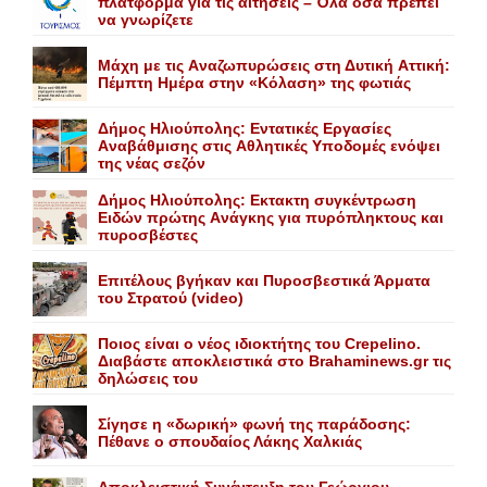
πλατφόρμα για τις αιτήσεις – Όλα όσα πρέπει
να γνωρίζετε
Mάχη με τις Aναζωπυρώσεις στη Δυτική Aττική:
Πέμπτη Hμέρα στην «Kόλαση» της φωτιάς
Δήμος Ηλιούπολης: Eντατικές Eργασίες
Aναβάθμισης στις Aθλητικές Yποδομές ενόψει
της νέας σεζόν
Δήμος Ηλιούπολης: Eκτακτη συγκέντρωση
Eιδών πρώτης Aνάγκης για πυρόπληκτους και
πυροσβέστες
Επιτέλους βγήκαν και Πυροσβεστικά Άρματα
του Στρατού (video)
Ποιος είναι ο νέος ιδιοκτήτης του Crepelino.
Διαβάστε αποκλειστικά στο Brahaminews.gr τις
δηλώσεις του
Σίγησε η «δωρική» φωνή της παράδοσης:
Πέθανε o σπουδαίος Λάκης Xαλκιάς