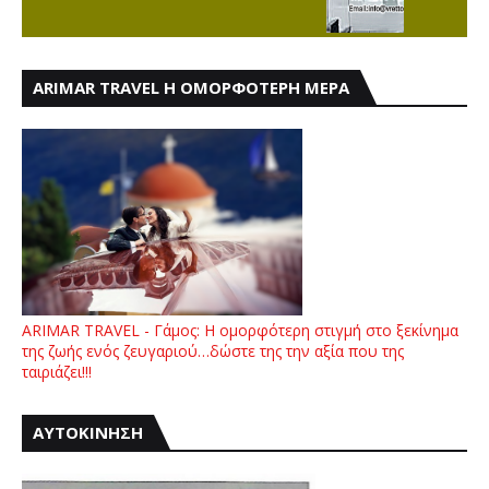
ARIMAR TRAVEL Η ΟΜΟΡΦΟΤΕΡΗ ΜΕΡΑ
ARIMAR TRAVEL - Γάμος: Η ομορφότερη στιγμή στο ξεκίνημα
της ζωής ενός ζευγαριού…δώστε της την αξία που της
ταιριάζει!!!
ΑΥΤΟΚΙΝΗΣΗ