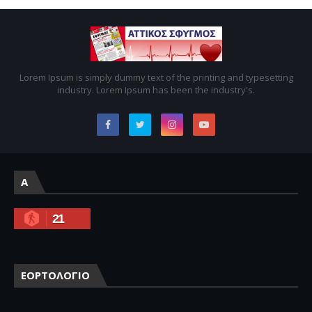
Lorem Ipsum is simply dummy text of the printing and typesetting
industry. Lorem Ipsum has been the industry's.
A
21
ΕΟΡΤΟΛΟΓΙΟ