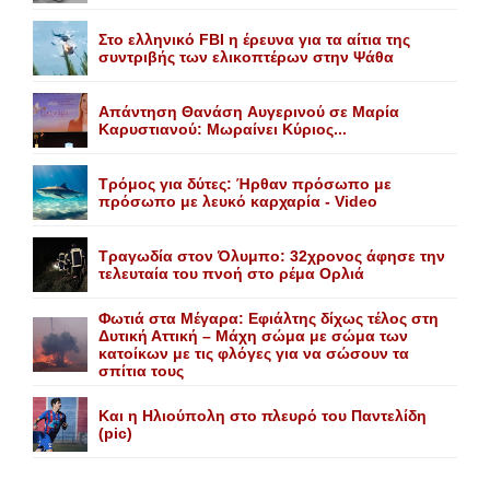
Στο ελληνικό FBI η έρευνα για τα αίτια της
συντριβής των ελικοπτέρων στην Ψάθα
Aπάντηση Θανάση Aυγερινού σε Mαρία
Kαρυστιανού: Mωραίνει Kύριος...
Τρόμος για δύτες: Ήρθαν πρόσωπο με
πρόσωπο με λευκό καρχαρία - Video
Τραγωδία στον Όλυμπο: 32χρονος άφησε την
τελευταία του πνοή στο ρέμα Ορλιά
Φωτιά στα Μέγαρα: Εφιάλτης δίχως τέλος στη
Δυτική Αττική – Μάχη σώμα με σώμα των
κατοίκων με τις φλόγες για να σώσουν τα
σπίτια τους
Και η Ηλιούπολη στο πλευρό του Παντελίδη
(pic)