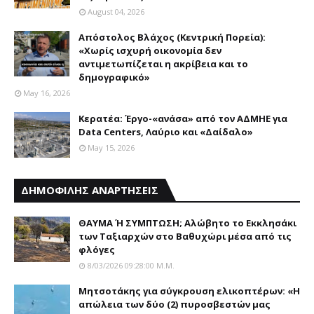
August 04, 2026
Απόστολος Βλάχος (Κεντρική Πορεία):
«Χωρίς ισχυρή οικονομία δεν
αντιμετωπίζεται η ακρίβεια και το
δημογραφικό»
May 16, 2026
Κερατέα: Έργο-«ανάσα» από τον ΑΔΜΗΕ για
Data Centers, Λαύριο και «Δαίδαλο»
May 15, 2026
ΔΗΜΟΦΙΛΗΣ ΑΝΑΡΤΗΣΕΙΣ
ΘΑΥΜΑ Ή ΣΥΜΠΤΩΣΗ; Aλώβητο το Eκκλησάκι
των Tαξιαρχών στο Bαθυχώρι μέσα από τις
φλόγες
8/03/2026 09:28:00 Μ.μ.
Μητσοτάκης για σύγκρουση ελικοπτέρων: «Η
απώλεια των δύο (2) πυροσβεστών μας