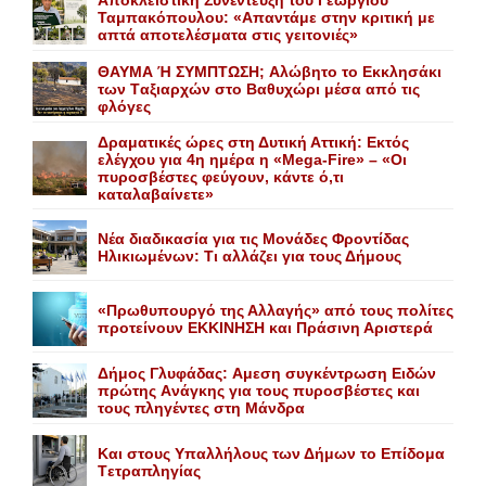
Αποκλειστική Συνέντευξη του Γεώργιου
Ταμπακόπουλου: «Απαντάμε στην κριτική με
απτά αποτελέσματα στις γειτονιές»
ΘΑΥΜΑ Ή ΣΥΜΠΤΩΣΗ; Aλώβητο το Eκκλησάκι
των Tαξιαρχών στο Bαθυχώρι μέσα από τις
φλόγες
Δραματικές ώρες στη Δυτική Αττική: Εκτός
ελέγχου για 4η ημέρα η «Mega-Fire» – «Οι
πυροσβέστες φεύγουν, κάντε ό,τι
καταλαβαίνετε»
Nέα διαδικασία για τις Mονάδες Φροντίδας
Hλικιωμένων: Tι αλλάζει για τους Δήμους
«Πρωθυπουργό της Αλλαγής» από τους πολίτες
προτείνουν EKKINHΣΗ και Πράσινη Αριστερά
Δήμος Γλυφάδας: Aμεση συγκέντρωση Eιδών
πρώτης Aνάγκης για τους πυροσβέστες και
τους πληγέντες στη Mάνδρα
Kαι στους Yπαλλήλους των Δήμων το Eπίδομα
Tετραπληγίας