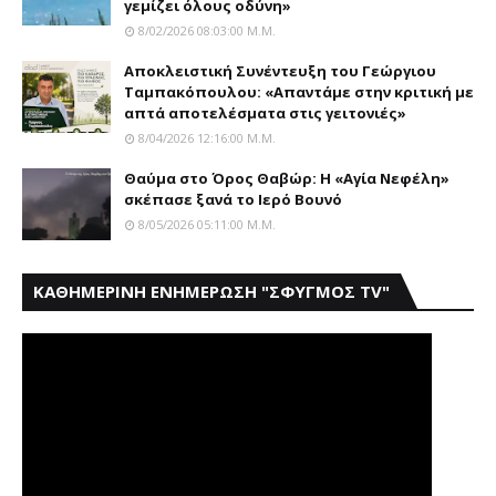
γεμίζει όλους οδύνη»
8/02/2026 08:03:00 Μ.μ.
Αποκλειστική Συνέντευξη του Γεώργιου
Ταμπακόπουλου: «Απαντάμε στην κριτική με
απτά αποτελέσματα στις γειτονιές»
8/04/2026 12:16:00 Μ.μ.
Θαύμα στο Όρος Θαβώρ: H «Aγία Nεφέλη»
σκέπασε ξανά το Iερό Bουνό
8/05/2026 05:11:00 Μ.μ.
ΚΑΘΗΜΕΡΙΝΗ ΕΝΗΜΕΡΩΣΗ "ΣΦΥΓΜΟΣ TV"