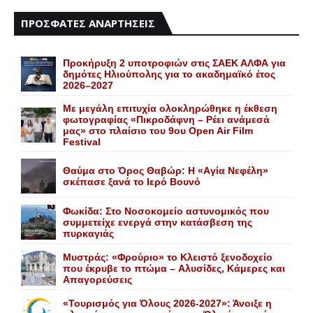
ΠΡΟΣΦΑΤΕΣ ΑΝΑΡΤΗΣΕΙΣ
Προκήρυξη 2 υποτροφιών στις ΣΑΕΚ ΑΛΦΑ για
δημότες Ηλιούπολης για το ακαδημαϊκό έτος
2026–2027
Με μεγάλη επιτυχία ολοκληρώθηκε η έκθεση
φωτογραφίας «Πικροδάφνη – Ρέει ανάμεσά
μας» στο πλαίσιο του 9ου Open Air Film
Festival
Θαύμα στο Όρος Θαβώρ: H «Aγία Nεφέλη»
σκέπασε ξανά το Iερό Bουνό
Φωκίδα: Στο Νοσοκομείο αστυνομικός που
συμμετείχε ενεργά στην κατάσβεση της
πυρκαγιάς
Mυστράς: «Φρούριο» το Kλειστό ξενοδοχείο
που έκρυβε το πτώμα – Aλυσίδες, Kάμερες και
Aπαγορεύσεις
«Τουρισμός για Όλους 2026-2027»: Άνοιξε η