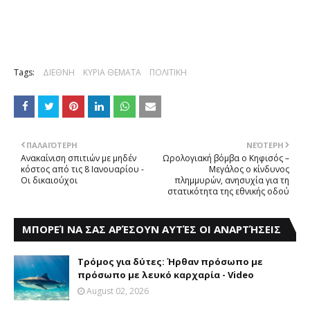
Tags:
ΔΙΕΘΝΗ
ΚΥΡΙΑ ΘΕΜΑΤΑ
ΠΟΛΙΤΙΚΗ
ΠΑΛΑΙΌΤΕΡΗ
ΝΕΌΤΕΡΗ
Ανακαίνιση σπιτιών με μηδέν
Ωρολογιακή βόμβα ο Κηφισός –
κόστος από τις 8 Ιανουαρίου -
Μεγάλος ο κίνδυνος
Οι δικαιούχοι
πλημμυρών, ανησυχία για τη
στατικότητα της εθνικής οδού
ΜΠΟΡΕΊ ΝΑ ΣΑΣ ΑΡΈΣΟΥΝ ΑΥΤΈΣ ΟΙ ΑΝΑΡΤΉΣΕΙΣ
Τρόμος για δύτες: Ήρθαν πρόσωπο με
πρόσωπο με λευκό καρχαρία - Video
August 02, 2026