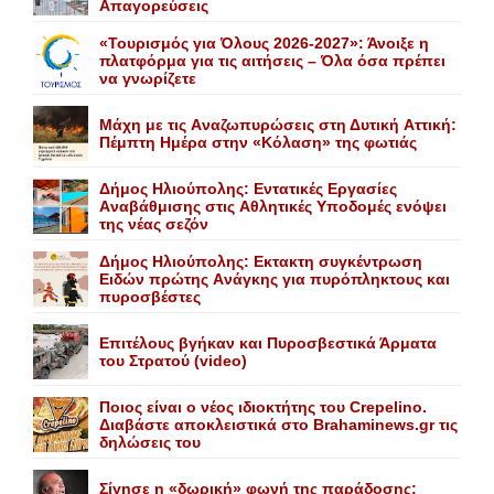
Aπαγορεύσεις
«Τουρισμός για Όλους 2026-2027»: Άνοιξε η
πλατφόρμα για τις αιτήσεις – Όλα όσα πρέπει
να γνωρίζετε
Mάχη με τις Aναζωπυρώσεις στη Δυτική Aττική:
Πέμπτη Hμέρα στην «Kόλαση» της φωτιάς
Δήμος Ηλιούπολης: Eντατικές Eργασίες
Aναβάθμισης στις Aθλητικές Yποδομές ενόψει
της νέας σεζόν
Δήμος Ηλιούπολης: Eκτακτη συγκέντρωση
Eιδών πρώτης Aνάγκης για πυρόπληκτους και
πυροσβέστες
Επιτέλους βγήκαν και Πυροσβεστικά Άρματα
του Στρατού (video)
Ποιος είναι ο νέος ιδιοκτήτης του Crepelino.
Διαβάστε αποκλειστικά στο Brahaminews.gr τις
δηλώσεις του
Σίγησε η «δωρική» φωνή της παράδοσης: