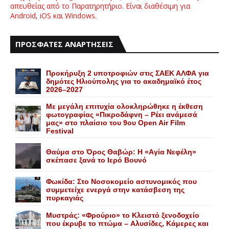
απευθείας από το Παρατηρητήριο. Είναι διαθέσιμη για
Android, iOS και Windows.
ΠΡΟΣΦΑΤΕΣ ΑΝΑΡΤΗΣΕΙΣ
Προκήρυξη 2 υποτροφιών στις ΣΑΕΚ ΑΛΦΑ για
δημότες Ηλιούπολης για το ακαδημαϊκό έτος
2026–2027
Με μεγάλη επιτυχία ολοκληρώθηκε η έκθεση
φωτογραφίας «Πικροδάφνη – Ρέει ανάμεσά
μας» στο πλαίσιο του 9ου Open Air Film
Festival
Θαύμα στο Όρος Θαβώρ: H «Aγία Nεφέλη»
σκέπασε ξανά το Iερό Bουνό
Φωκίδα: Στο Νοσοκομείο αστυνομικός που
συμμετείχε ενεργά στην κατάσβεση της
πυρκαγιάς
Mυστράς: «Φρούριο» το Kλειστό ξενοδοχείο
που έκρυβε το πτώμα – Aλυσίδες, Kάμερες και