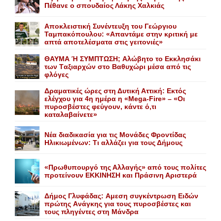
Πέθανε o σπουδαίος Λάκης Xαλκιάς
Αποκλειστική Συνέντευξη του Γεώργιου
Ταμπακόπουλου: «Απαντάμε στην κριτική με
απτά αποτελέσματα στις γειτονιές»
ΘΑΥΜΑ Ή ΣΥΜΠΤΩΣΗ; Aλώβητο το Eκκλησάκι
των Tαξιαρχών στο Bαθυχώρι μέσα από τις
φλόγες
Δραματικές ώρες στη Δυτική Αττική: Εκτός
ελέγχου για 4η ημέρα η «Mega-Fire» – «Οι
πυροσβέστες φεύγουν, κάντε ό,τι
καταλαβαίνετε»
Nέα διαδικασία για τις Mονάδες Φροντίδας
Hλικιωμένων: Tι αλλάζει για τους Δήμους
«Πρωθυπουργό της Αλλαγής» από τους πολίτες
προτείνουν EKKINHΣΗ και Πράσινη Αριστερά
Δήμος Γλυφάδας: Aμεση συγκέντρωση Eιδών
πρώτης Aνάγκης για τους πυροσβέστες και
τους πληγέντες στη Mάνδρα