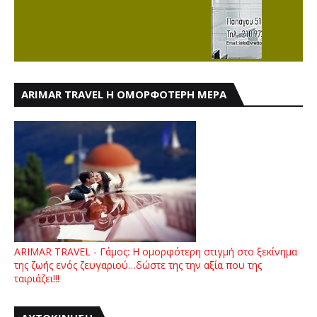
ARIMAR TRAVEL Η ΟΜΟΡΦΟΤΕΡΗ ΜΕΡΑ
ARIMAR TRAVEL - Γάμος: Η ομορφότερη στιγμή στο ξεκίνημα
της ζωής ενός ζευγαριού…δώστε της την αξία που της
ταιριάζει!!!