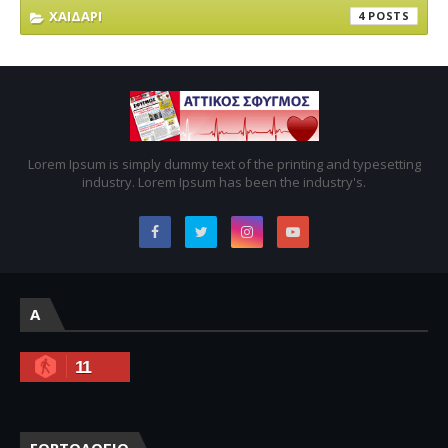
ΧΑΙΔΑΡΙ
4
Lorem Ipsum is simply dummy text of the printing and typesetting
industry. Lorem Ipsum has been the industry's.
A
11