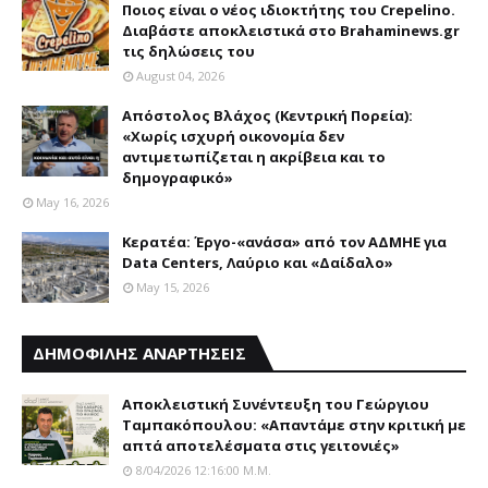
Ποιος είναι ο νέος ιδιοκτήτης του Crepelino.
Διαβάστε αποκλειστικά στο Brahaminews.gr
τις δηλώσεις του
August 04, 2026
Απόστολος Βλάχος (Κεντρική Πορεία):
«Χωρίς ισχυρή οικονομία δεν
αντιμετωπίζεται η ακρίβεια και το
δημογραφικό»
May 16, 2026
Κερατέα: Έργο-«ανάσα» από τον ΑΔΜΗΕ για
Data Centers, Λαύριο και «Δαίδαλο»
May 15, 2026
ΔΗΜΟΦΙΛΗΣ ΑΝΑΡΤΗΣΕΙΣ
Αποκλειστική Συνέντευξη του Γεώργιου
Ταμπακόπουλου: «Απαντάμε στην κριτική με
απτά αποτελέσματα στις γειτονιές»
8/04/2026 12:16:00 Μ.μ.