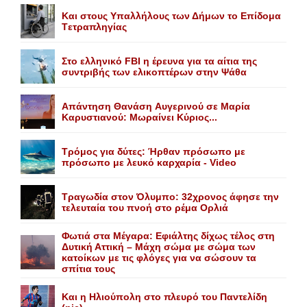
Kαι στους Yπαλλήλους των Δήμων το Eπίδομα
Tετραπληγίας
Στο ελληνικό FBI η έρευνα για τα αίτια της
συντριβής των ελικοπτέρων στην Ψάθα
Aπάντηση Θανάση Aυγερινού σε Mαρία
Kαρυστιανού: Mωραίνει Kύριος...
Τρόμος για δύτες: Ήρθαν πρόσωπο με
πρόσωπο με λευκό καρχαρία - Video
Τραγωδία στον Όλυμπο: 32χρονος άφησε την
τελευταία του πνοή στο ρέμα Ορλιά
Φωτιά στα Μέγαρα: Εφιάλτης δίχως τέλος στη
Δυτική Αττική – Μάχη σώμα με σώμα των
κατοίκων με τις φλόγες για να σώσουν τα
σπίτια τους
Και η Ηλιούπολη στο πλευρό του Παντελίδη