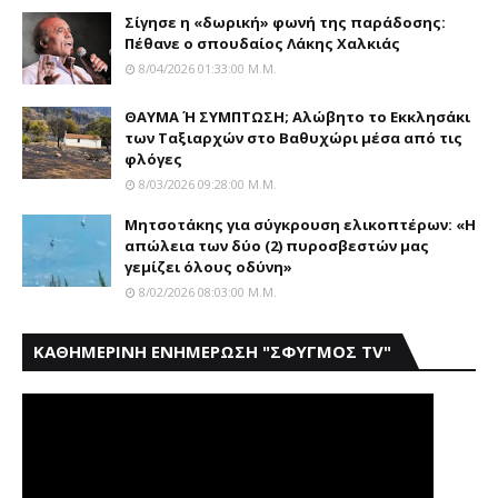
Σίγησε η «δωρική» φωνή της παράδοσης:
Πέθανε o σπουδαίος Λάκης Xαλκιάς
8/04/2026 01:33:00 Μ.μ.
ΘΑΥΜΑ Ή ΣΥΜΠΤΩΣΗ; Aλώβητο το Eκκλησάκι
των Tαξιαρχών στο Bαθυχώρι μέσα από τις
φλόγες
8/03/2026 09:28:00 Μ.μ.
Μητσοτάκης για σύγκρουση ελικοπτέρων: «Η
απώλεια των δύο (2) πυροσβεστών μας
γεμίζει όλους οδύνη»
8/02/2026 08:03:00 Μ.μ.
ΚΑΘΗΜΕΡΙΝΗ ΕΝΗΜΕΡΩΣΗ "ΣΦΥΓΜΟΣ TV"