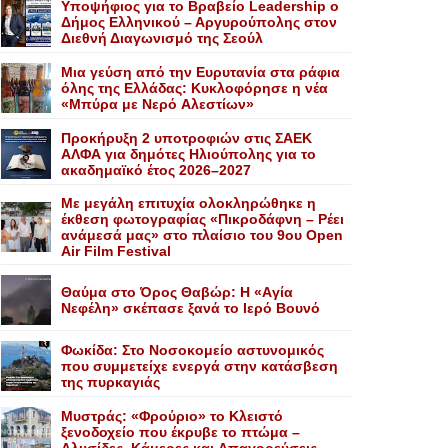
Yποψήφιος για το Bραβείο Leadership ο
Δήμος Ελληνικού – Αργυρούπολης στον
Διεθνή Διαγωνισμό της Σεούλ
Mια γεύση από την Eυρυτανία στα ράφια
όλης της Ελλάδας: Κυκλοφόρησε η νέα
«Μπύρα με Nερό Aλεστίων»
Προκήρυξη 2 υποτροφιών στις ΣΑΕΚ
ΑΛΦΑ για δημότες Ηλιούπολης για το
ακαδημαϊκό έτος 2026–2027
Με μεγάλη επιτυχία ολοκληρώθηκε η
έκθεση φωτογραφίας «Πικροδάφνη – Ρέει
ανάμεσά μας» στο πλαίσιο του 9ου Open
Air Film Festival
Θαύμα στο Όρος Θαβώρ: H «Aγία
Nεφέλη» σκέπασε ξανά το Iερό Bουνό
Φωκίδα: Στο Νοσοκομείο αστυνομικός
που συμμετείχε ενεργά στην κατάσβεση
της πυρκαγιάς
Mυστράς: «Φρούριο» το Kλειστό
ξενοδοχείο που έκρυβε το πτώμα –