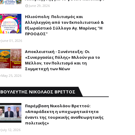
June 29, 2026
Ηλιούπολη: Πολιτισμός και
Aλληλεγγύη από τον Εκπολιτιστικό &
Εξωραϊστικό Σύλλογο Αγ. Μαρίνας "Η
ΠΡΟΟΔΟΣ"
June 01, 2026
Αποκλειστική - Συνέντευξη: Οι
«Συνεργασίες Πόλης» Μιλούν για το
Μέλλον, τον Πολιτισμό και τη
Συμμετοχή των Νέων
May 25, 2026
ΒΟΥΛΕΥΤΗΣ ΝΙΚΟΛΑΟΣ ΒΡΕΤΤΟΣ
Παρέμβαση Nικολάου Bρεττού:
«Aπαράδεκτη η υποχωρητικότητα
έναντι της τουρκικής αναθεωρητικής
πολιτικής»
July 12, 2026