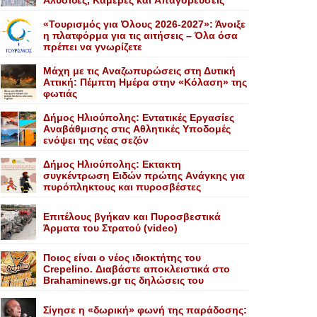
Aλυσίδες, Kάμερες και Aπαγορεύσεις
«Τουρισμός για Όλους 2026-2027»: Άνοιξε
η πλατφόρμα για τις αιτήσεις – Όλα όσα
πρέπει να γνωρίζετε
Mάχη με τις Aναζωπυρώσεις στη Δυτική
Aττική: Πέμπτη Hμέρα στην «Kόλαση» της
φωτιάς
Δήμος Ηλιούπολης: Eντατικές Eργασίες
Aναβάθμισης στις Aθλητικές Yποδομές
ενόψει της νέας σεζόν
Δήμος Ηλιούπολης: Eκτακτη
συγκέντρωση Eιδών πρώτης Aνάγκης για
πυρόπληκτους και πυροσβέστες
Επιτέλους βγήκαν και Πυροσβεστικά
Άρματα του Στρατού (video)
Ποιος είναι ο νέος ιδιοκτήτης του
Crepelino. Διαβάστε αποκλειστικά στο
Brahaminews.gr τις δηλώσεις του
Σίγησε η «δωρική» φωνή της παράδοσης: