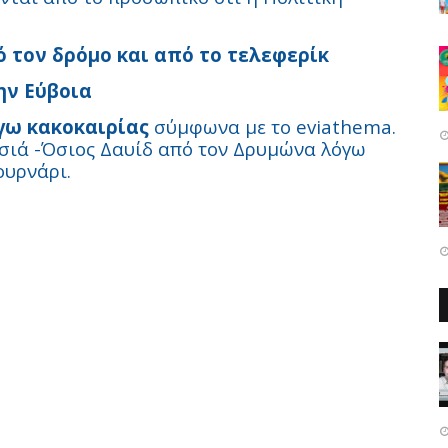
 τον δρόμο και από το τελεφερίκ
ην Εύβοια
γω κακοκαιρίας
σύμφωνα με το eviathema.
σιά -Όσιος Δαυίδ από τον Δρυμώνα λόγω
ουρνάρι.