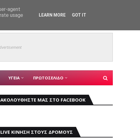
user-agent
erate usage
LEARN MORE
GOT IT
εγγύης για την Παλαιστίνη
Φεστιβ
dvertisement
ΥΓΕΙΑ
ΠΡΩΤΟΣΕΛΙΔΟ
ΑΚΟΛΟΥΘΗΣΤΕ ΜΑΣ ΣΤΟ FACEBOOK
LIVE ΚΙΝΗΣΗ ΣΤΟΥΣ ΔΡΟΜΟΥΣ