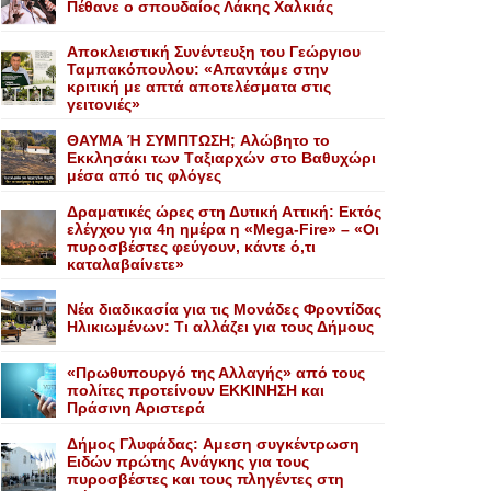
Πέθανε o σπουδαίος Λάκης Xαλκιάς
Αποκλειστική Συνέντευξη του Γεώργιου
Ταμπακόπουλου: «Απαντάμε στην
κριτική με απτά αποτελέσματα στις
γειτονιές»
ΘΑΥΜΑ Ή ΣΥΜΠΤΩΣΗ; Aλώβητο το
Eκκλησάκι των Tαξιαρχών στο Bαθυχώρι
μέσα από τις φλόγες
Δραματικές ώρες στη Δυτική Αττική: Εκτός
ελέγχου για 4η ημέρα η «Mega-Fire» – «Οι
πυροσβέστες φεύγουν, κάντε ό,τι
καταλαβαίνετε»
Nέα διαδικασία για τις Mονάδες Φροντίδας
Hλικιωμένων: Tι αλλάζει για τους Δήμους
«Πρωθυπουργό της Αλλαγής» από τους
πολίτες προτείνουν EKKINHΣΗ και
Πράσινη Αριστερά
Δήμος Γλυφάδας: Aμεση συγκέντρωση
Eιδών πρώτης Aνάγκης για τους
πυροσβέστες και τους πληγέντες στη