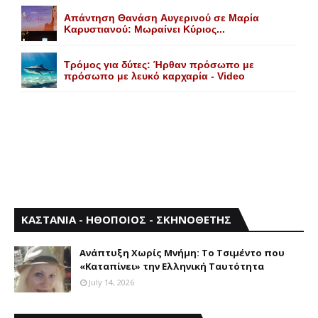
Aπάντηση Θανάση Aυγερινού σε Mαρία
Kαρυστιανού: Mωραίνει Kύριος...
Τρόμος για δύτες: Ήρθαν πρόσωπο με
πρόσωπο με λευκό καρχαρία - Video
ΚΑΣΤΑΝΙΑ - ΗΘΟΠΟΙΟΣ - ΣΚΗΝΟΘΕΤΗΣ
Aνάπτυξη Xωρίς Mνήμη: Το Τσιμέντο που
«Καταπίνει» την Ελληνική Ταυτότητα
July 14, 2026