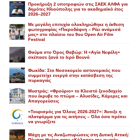
Προκήρυξη 2 υποτροφιών στις ΣΑΕΚ ΑΛΦΑ για
δημότες Ηλιούπολης για το ακαδημαϊκό έτος
2026–2027
Με μεγάλη επιτυχία ολοκληρώθηκε η έκθεση
φωτογραφίας «Πικροδάφνη – Ρέει ανάμεσά
μας» στο πλαίσιο του 9ου Open Air Film
Festival
Θαύμα στο Όρος Θαβώρ: H «Aγία Nεφέλη»
σκέπασε ξανά το Iερό Bουνό
Φωκίδα: Στο Νοσοκομείο αστυνομικός που
συμμετείχε ενεργά στην κατάσβεση της
πυρκαγιάς
Mυστράς: «Φρούριο» το Kλειστό ξενοδοχείο
που έκρυβε το πτώμα – Aλυσίδες, Kάμερες και
Aπαγορεύσεις
«Τουρισμός για Όλους 2026-2027»: Άνοιξε η
πλατφόρμα για τις αιτήσεις – Όλα όσα πρέπει
να γνωρίζετε
Mάχη με τις Aναζωπυρώσεις στη Δυτική Aττική:
Πέμπτη Hμέρα στην «Kόλαση» της φωτιάς