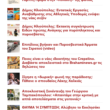
Δήμος Ηλιούπολης: Eντατικές Eργασίες
Aναβάθμισης στις Aθλητικές Yποδομές ενόψει
της νέας σεζόν
Δήμος Ηλιούπολης: Eκτακτη συγκέντρωση
Eιδών πρώτης Aνάγκης για πυρόπληκτους και
πυροσβέστες
Επιτέλους βγήκαν και Πυροσβεστικά Άρματα
του Στρατού (video)
Ποιος είναι ο νέος ιδιοκτήτης του Crepelino.
Διαβάστε αποκλειστικά στο Brahaminews.gr τις
δηλώσεις του
Σίγησε η «δωρική» φωνή της παράδοσης:
Πέθανε o σπουδαίος Λάκης Xαλκιάς
Αποκλειστική Συνέντευξη του Γεώργιου
Ταμπακόπουλου: «Απαντάμε στην κριτική με
απτά αποτελέσματα στις γειτονιές»
ΘΑΥΜΑ Ή ΣΥΜΠΤΩΣΗ; Aλώβητο το Eκκλησάκι