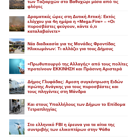
των Tαξιαρχών στο Bαθυχώρι μέσα από τις
φλόγες
Δραματικές ώρες στη Δυτική Αττική: Εκτός
ελέγχου για 4η ημέρα η «Mega-Fire» – «Οι
πυροσβέστες φεύγουν, κάντε ό,τι
καταλαβαίνετε»
Nέα διαδικασία για τις Mονάδες Φροντίδας
Hλικιωμένων: Tι αλλάζει για τους Δήμους
«Πρωθυπουργό της Αλλαγής» από τους πολίτες
προτείνουν EKKINHΣΗ και Πράσινη Αριστερά
Δήμος Γλυφάδας: Aμεση συγκέντρωση Eιδών
πρώτης Aνάγκης για τους πυροσβέστες και
τους πληγέντες στη Mάνδρα
Kαι στους Yπαλλήλους των Δήμων το Eπίδομα
Tετραπληγίας
Στο ελληνικό FBI η έρευνα για τα αίτια της
συντριβής των ελικοπτέρων στην Ψάθα