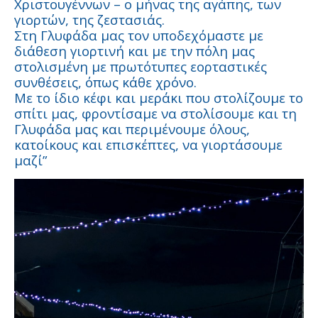
Χριστουγέννων – ο μήνας της αγάπης, των
γιορτών, της ζεστασιάς.
Στη Γλυφάδα μας τον υποδεχόμαστε με
διάθεση γιορτινή και με την πόλη μας
στολισμένη με πρωτότυπες εορταστικές
συνθέσεις, όπως κάθε χρόνο.
Με το ίδιο κέφι και μεράκι που στολίζουμε το
σπίτι μας, φροντίσαμε να στολίσουμε και τη
Γλυφάδα μας και περιμένουμε όλους,
κατοίκους και επισκέπτες, να γιορτάσουμε
μαζί”