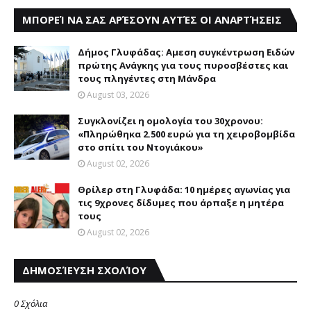
ΜΠΟΡΕΊ ΝΑ ΣΑΣ ΑΡΈΣΟΥΝ ΑΥΤΈΣ ΟΙ ΑΝΑΡΤΉΣΕΙΣ
Δήμος Γλυφάδας: Aμεση συγκέντρωση Eιδών
πρώτης Aνάγκης για τους πυροσβέστες και
τους πληγέντες στη Mάνδρα
August 03, 2026
Συγκλονίζει η ομολογία του 30χρονου:
«Πληρώθηκα 2.500 ευρώ για τη χειροβομβίδα
στο σπίτι του Ντογιάκου»
August 02, 2026
Θρίλερ στη Γλυφάδα: 10 ημέρες αγωνίας για
τις 9χρονες δίδυμες που άρπαξε η μητέρα
τους
August 02, 2026
ΔΗΜΟΣΊΕΥΣΗ ΣΧΟΛΊΟΥ
0 Σχόλια