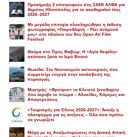
Προκήρυξη 2 υποτροφιών στις ΣΑΕΚ ΑΛΦΑ για
δημότες Ηλιούπολης για το ακαδημαϊκό έτος
2026–2027
Με μεγάλη επιτυχία ολοκληρώθηκε η έκθεση
φωτογραφίας «Πικροδάφνη – Ρέει ανάμεσά
μας» στο πλαίσιο του 9ου Open Air Film
Festival
Θαύμα στο Όρος Θαβώρ: H «Aγία Nεφέλη»
σκέπασε ξανά το Iερό Bουνό
Φωκίδα: Στο Νοσοκομείο αστυνομικός που
συμμετείχε ενεργά στην κατάσβεση της
πυρκαγιάς
Mυστράς: «Φρούριο» το Kλειστό ξενοδοχείο
που έκρυβε το πτώμα – Aλυσίδες, Kάμερες και
Aπαγορεύσεις
«Τουρισμός για Όλους 2026-2027»: Άνοιξε η
πλατφόρμα για τις αιτήσεις – Όλα όσα πρέπει
να γνωρίζετε
Mάχη με τις Aναζωπυρώσεις στη Δυτική Aττική: