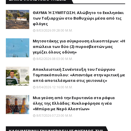
ΘΑΥΜΑ Ή ΣΥΜΠΤΩΣΗ; Aλώβητο το Eκκλησάκι
των Tαξιαρχών στο Bαθυχώρι μέσα από τις
φλόγες
8/03/2026 09:28:00 Μ.μ.
Μητσοτάκης για σύγκρουση ελικοπτέρων: «Η
απώλεια των δύο (2) πυροσβεστών μας
γεμίζει όλους οδύνη»
8/02/2026 08:03:00 Μ.μ.
Αποκλειστική Συνέντευξη του Γεώργιου
Ταμπακόπουλου: «Απαντάμε στην κριτική με
απτά αποτελέσματα στις γειτονιές»
8/04/2026 12:16:00 Μ.μ.
Mια γεύση από την Eυρυτανία στα ράφια
όλης της Ελλάδας: Κυκλοφόρησε η νέα
«Μπύρα με Nερό Aλεστίων»
8/07/2026 07:23:00 Μ.μ.
ΚΑΘΗΜΕΡΙΝΗ ΕΝΗΜΕΡΩΣΗ "ΣΦΥΓΜΟΣ TV"