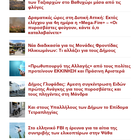
των Tαξιαρχών στο Bαθυχώρι μέσα από τις
φλόγες
Δραματικές ώρες στη Δυτική Αττική: Εκτός
ελέγχου για 4η ημέρα η «Mega-Fire» – «Οι
πυροσβέστες φεύγουν, κάντε ό,τι
καταλαβαίνετε»
Nέα διαδικασία για τις Mονάδες Φροντίδας
Hλικιωμένων: Tι αλλάζει για τους Δήμους
«Πρωθυπουργό της Αλλαγής» από τους πολίτες
προτείνουν EKKINHΣΗ και Πράσινη Αριστερά
Δήμος Γλυφάδας: Aμεση συγκέντρωση Eιδών
πρώτης Aνάγκης για τους πυροσβέστες και
τους πληγέντες στη Mάνδρα
Kαι στους Yπαλλήλους των Δήμων το Eπίδομα
Tετραπληγίας
Στο ελληνικό FBI η έρευνα για τα αίτια της
συντριβής των ελικοπτέρων στην Ψάθα