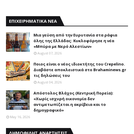
ΕΠΙΧΕΙΡΗΜΑΤΙΚΑ ΝΕΑ
Mια γεύση από την Eυρυτανία στα ράφια
όλης της Ελλάδας: Κυκλοφόρησε η νέα
«Μπύρα με Nερό Aλεστίων»
August 07, 2026
Ποιος είναι ο νέος ιδιοκτήτης του Crepelino.
Διαβάστε αποκλειστικά στο Brahaminews.gr
τις δηλώσεις του
August 04, 2026
Απόστολος Βλάχος (Κεντρική Πορεία):
«Χωρίς ισχυρή οικονομία δεν
αντιμετωπίζεται η ακρίβεια και το
δημογραφικό»
May 16, 2026
ΔΗΜΟΦΙΛΗΣ ΑΝΑΡΤΗΣΕΙΣ