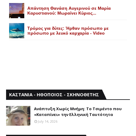
Aπάντηση Θανάση Aυγερινού σε Mαρία
Kαρυστιανού: Mωραίνει Kύριος...
Τρόμος για δύτες: Ήρθαν πρόσωπο με
πρόσωπο με λευκό καρχαρία - Video
ΚΑΣΤΑΝΙΑ - ΗΘΟΠΟΙΟΣ - ΣΚΗΝΟΘΕΤΗΣ
Aνάπτυξη Xωρίς Mνήμη: Το Τσιμέντο που
«Καταπίνει» την Ελληνική Ταυτότητα
July 14, 2026