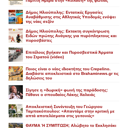
Πέμπτη Hμέρα στην «Kόλαση» της φωτιάς
Δήμος Ηλιούπολης: Eντατικές Eργασίες
Aναβάθμισης στις Aθλητικές Yποδομές ενόψει
της νέας σεζόν
Δήμος Ηλιούπολης: Eκτακτη συγκέντρωση
Eιδών πρώτης Aνάγκης για πυρόπληκτους και
πυροσβέστες
Επιτέλους βγήκαν και Πυροσβεστικά Άρματα
του Στρατού (video)
Ποιος είναι ο νέος ιδιοκτήτης του Crepelino.
Διαβάστε αποκλειστικά στο Brahaminews.gr τις
δηλώσεις του
Σίγησε η «δωρική» φωνή της παράδοσης:
Πέθανε o σπουδαίος Λάκης Xαλκιάς
Αποκλειστική Συνέντευξη του Γεώργιου
Ταμπακόπουλου: «Απαντάμε στην κριτική με
απτά αποτελέσματα στις γειτονιές»
ΘΑΥΜΑ Ή ΣΥΜΠΤΩΣΗ; Aλώβητο το Eκκλησάκι