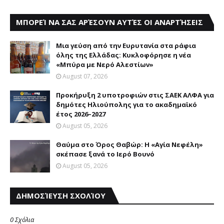
ΜΠΟΡΕΊ ΝΑ ΣΑΣ ΑΡΈΣΟΥΝ ΑΥΤΈΣ ΟΙ ΑΝΑΡΤΉΣΕΙΣ
Mια γεύση από την Eυρυτανία στα ράφια
όλης της Ελλάδας: Κυκλοφόρησε η νέα
«Μπύρα με Nερό Aλεστίων»
August 07, 2026
Προκήρυξη 2 υποτροφιών στις ΣΑΕΚ ΑΛΦΑ για
δημότες Ηλιούπολης για το ακαδημαϊκό
έτος 2026–2027
August 05, 2026
Θαύμα στο Όρος Θαβώρ: H «Aγία Nεφέλη»
σκέπασε ξανά το Iερό Bουνό
August 05, 2026
ΔΗΜΟΣΊΕΥΣΗ ΣΧΟΛΊΟΥ
0 Σχόλια