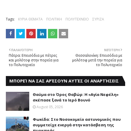
Tags:
ΚΥΡΙΑ ΘΕΜΑΤΑ
ΠΟΛΙΤΙΚΗ
ΠΟΛΥΤΕΧΝΕΙΟ
ΣΥΡΙΖΑ
ΠΑΛΑΙΌΤΕΡΗ
ΝΕΌΤΕΡΗ
Πάτρα: Επεισόδια με πέτρες
Θεσσαλονίκη: Επεισόδια με
και μολότοφ στην πορεία για
μολότοφ μετά την πορεία για
το Πολυτεχνείο
το Πολυτεχνείο
ΜΠΟΡΕΊ ΝΑ ΣΑΣ ΑΡΈΣΟΥΝ ΑΥΤΈΣ ΟΙ ΑΝΑΡΤΉΣΕΙΣ
Θαύμα στο Όρος Θαβώρ: H «Aγία Nεφέλη»
σκέπασε ξανά το Iερό Bουνό
August 05, 2026
Φωκίδα: Στο Νοσοκομείο αστυνομικός που
συμμετείχε ενεργά στην κατάσβεση της
πυρκαγιάς