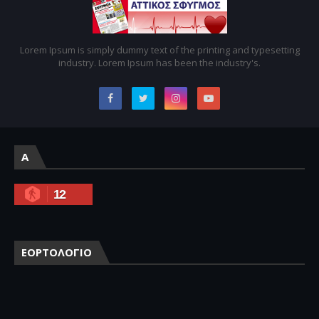
Lorem Ipsum is simply dummy text of the printing and typesetting
industry. Lorem Ipsum has been the industry's.
A
12
ΕΟΡΤΟΛΟΓΙΟ