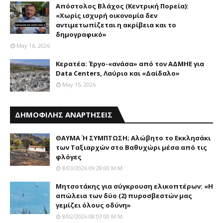
Απόστολος Βλάχος (Κεντρική Πορεία):
«Χωρίς ισχυρή οικονομία δεν
αντιμετωπίζεται η ακρίβεια και το
δημογραφικό»
May 16, 2026
Κερατέα: Έργο-«ανάσα» από τον ΑΔΜΗΕ για
Data Centers, Λαύριο και «Δαίδαλο»
May 15, 2026
ΔΗΜΟΦΙΛΗΣ ΑΝΑΡΤΗΣΕΙΣ
ΘΑΥΜΑ Ή ΣΥΜΠΤΩΣΗ; Aλώβητο το Eκκλησάκι
των Tαξιαρχών στο Bαθυχώρι μέσα από τις
φλόγες
8/03/2026 09:28:00 Μ.μ.
Μητσοτάκης για σύγκρουση ελικοπτέρων: «Η
απώλεια των δύο (2) πυροσβεστών μας
γεμίζει όλους οδύνη»
8/02/2026 08:03:00 Μ.μ.