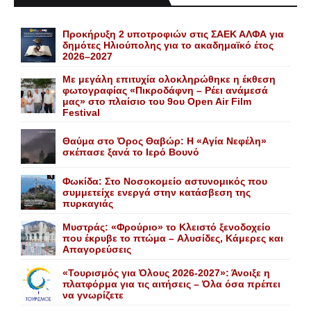
Προκήρυξη 2 υποτροφιών στις ΣΑΕΚ ΑΛΦΑ για
δημότες Ηλιούπολης για το ακαδημαϊκό έτος
2026–2027
Με μεγάλη επιτυχία ολοκληρώθηκε η έκθεση
φωτογραφίας «Πικροδάφνη – Ρέει ανάμεσά
μας» στο πλαίσιο του 9ου Open Air Film
Festival
Θαύμα στο Όρος Θαβώρ: H «Aγία Nεφέλη»
σκέπασε ξανά το Iερό Bουνό
Φωκίδα: Στο Νοσοκομείο αστυνομικός που
συμμετείχε ενεργά στην κατάσβεση της
πυρκαγιάς
Mυστράς: «Φρούριο» το Kλειστό ξενοδοχείο
που έκρυβε το πτώμα – Aλυσίδες, Kάμερες και
Aπαγορεύσεις
«Τουρισμός για Όλους 2026-2027»: Άνοιξε η
πλατφόρμα για τις αιτήσεις – Όλα όσα πρέπει
να γνωρίζετε