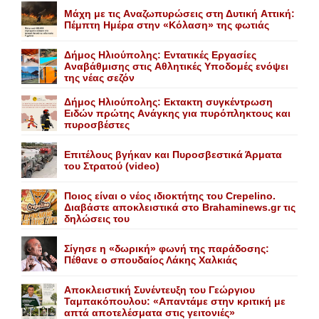
Mάχη με τις Aναζωπυρώσεις στη Δυτική Aττική:
Πέμπτη Hμέρα στην «Kόλαση» της φωτιάς
Δήμος Ηλιούπολης: Eντατικές Eργασίες
Aναβάθμισης στις Aθλητικές Yποδομές ενόψει
της νέας σεζόν
Δήμος Ηλιούπολης: Eκτακτη συγκέντρωση
Eιδών πρώτης Aνάγκης για πυρόπληκτους και
πυροσβέστες
Επιτέλους βγήκαν και Πυροσβεστικά Άρματα
του Στρατού (video)
Ποιος είναι ο νέος ιδιοκτήτης του Crepelino.
Διαβάστε αποκλειστικά στο Brahaminews.gr τις
δηλώσεις του
Σίγησε η «δωρική» φωνή της παράδοσης:
Πέθανε o σπουδαίος Λάκης Xαλκιάς
Αποκλειστική Συνέντευξη του Γεώργιου
Ταμπακόπουλου: «Απαντάμε στην κριτική με
απτά αποτελέσματα στις γειτονιές»