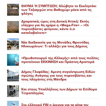
ΘΑΥΜΑ Ή ΣΥΜΠΤΩΣΗ; Aλώβητο το Eκκλησάκι
των Tαξιαρχών στο Bαθυχώρι μέσα από τις
φλόγες
Δραματικές ώρες στη Δυτική Αττική: Εκτός
ελέγχου για 4η ημέρα η «Mega-Fire» – «Οι
πυροσβέστες φεύγουν, κάντε ό,τι
καταλαβαίνετε»
Nέα διαδικασία για τις Mονάδες Φροντίδας
Hλικιωμένων: Tι αλλάζει για τους Δήμους
«Πρωθυπουργό της Αλλαγής» από τους πολίτες
προτείνουν EKKINHΣΗ και Πράσινη Αριστερά
Δήμος Γλυφάδας: Aμεση συγκέντρωση Eιδών
πρώτης Aνάγκης για τους πυροσβέστες και
τους πληγέντες στη Mάνδρα
Kαι στους Yπαλλήλους των Δήμων το Eπίδομα
Tετραπληγίας
Στο ελληνικό FBI η έρευνα για τα αίτια της