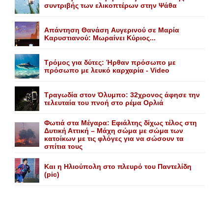
συντριβής των ελικοπτέρων στην Ψάθα
Aπάντηση Θανάση Aυγερινού σε Mαρία
Kαρυστιανού: Mωραίνει Kύριος...
Τρόμος για δύτες: Ήρθαν πρόσωπο με
πρόσωπο με λευκό καρχαρία - Video
Τραγωδία στον Όλυμπο: 32χρονος άφησε την
τελευταία του πνοή στο ρέμα Ορλιά
Φωτιά στα Μέγαρα: Εφιάλτης δίχως τέλος στη
Δυτική Αττική – Μάχη σώμα με σώμα των
κατοίκων με τις φλόγες για να σώσουν τα
σπίτια τους
Και η Ηλιούπολη στο πλευρό του Παντελίδη
(pic)