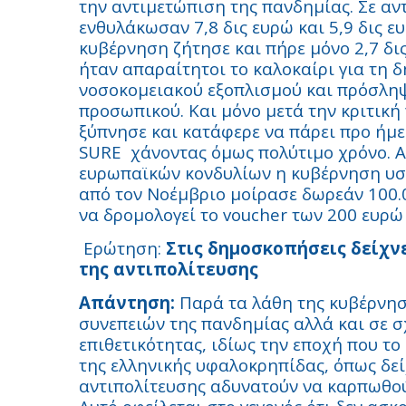
την αντιμετώπιση της πανδημίας. Σε αντ
ενθυλάκωσαν 7,8 δις ευρώ και 5,9 δις 
κυβέρνηση ζήτησε και πήρε μόνο 2,7 δ
ήταν απαραίτητοι το καλοκαίρι για τη 
νοσοκομειακού εξοπλισμού και πρόσληψ
προσωπικού. Και μόνο μετά την κριτική
ξύπνησε και κατάφερε να πάρει προ ήμε
SURE
χάνοντας όμως πολύτιμο χρόνο. Α
ευρωπαϊκών κονδυλίων η κυβέρνηση υστ
από τον Νοέμβριο μοίρασε δωρεάν 100.0
να δρομολογεί το
voucher
των 200 ευρώ 
Ερώτηση:
Στις δημοσκοπήσεις δείχνε
της αντιπολίτευσης
Απάντηση:
Παρά τα λάθη της κυβέρνηση
συνεπειών της πανδημίας αλλά και σε σ
επιθετικότητας, ιδίως την εποχή που το
της ελληνικής υφαλοκρηπίδας, όπως δε
αντιπολίτευσης αδυνατούν να καρπωθούν