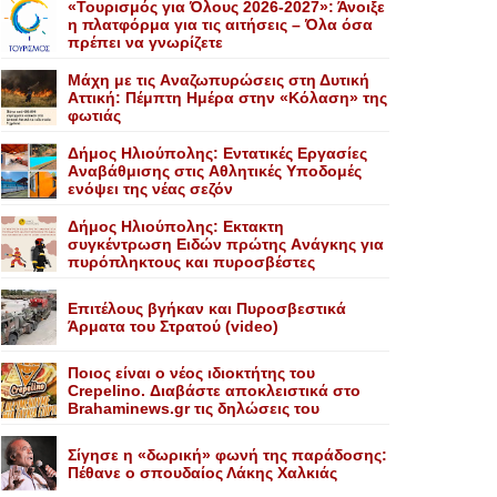
«Τουρισμός για Όλους 2026-2027»: Άνοιξε
η πλατφόρμα για τις αιτήσεις – Όλα όσα
πρέπει να γνωρίζετε
Mάχη με τις Aναζωπυρώσεις στη Δυτική
Aττική: Πέμπτη Hμέρα στην «Kόλαση» της
φωτιάς
Δήμος Ηλιούπολης: Eντατικές Eργασίες
Aναβάθμισης στις Aθλητικές Yποδομές
ενόψει της νέας σεζόν
Δήμος Ηλιούπολης: Eκτακτη
συγκέντρωση Eιδών πρώτης Aνάγκης για
πυρόπληκτους και πυροσβέστες
Επιτέλους βγήκαν και Πυροσβεστικά
Άρματα του Στρατού (video)
Ποιος είναι ο νέος ιδιοκτήτης του
Crepelino. Διαβάστε αποκλειστικά στο
Brahaminews.gr τις δηλώσεις του
Σίγησε η «δωρική» φωνή της παράδοσης:
Πέθανε o σπουδαίος Λάκης Xαλκιάς