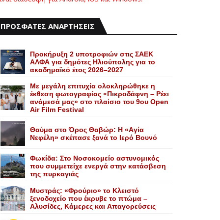
ΠΡΟΣΦΑΤΕΣ ΑΝΑΡΤΗΣΕΙΣ
Προκήρυξη 2 υποτροφιών στις ΣΑΕΚ
ΑΛΦΑ για δημότες Ηλιούπολης για το
ακαδημαϊκό έτος 2026–2027
Με μεγάλη επιτυχία ολοκληρώθηκε η
έκθεση φωτογραφίας «Πικροδάφνη – Ρέει
ανάμεσά μας» στο πλαίσιο του 9ου Open
Air Film Festival
Θαύμα στο Όρος Θαβώρ: H «Aγία
Nεφέλη» σκέπασε ξανά το Iερό Bουνό
Φωκίδα: Στο Νοσοκομείο αστυνομικός
που συμμετείχε ενεργά στην κατάσβεση
της πυρκαγιάς
Mυστράς: «Φρούριο» το Kλειστό
ξενοδοχείο που έκρυβε το πτώμα –
Aλυσίδες, Kάμερες και Aπαγορεύσεις