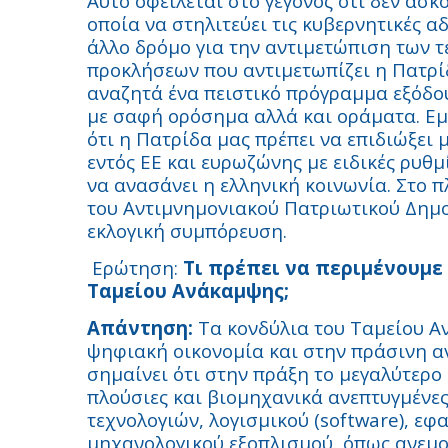
Αυτό οφείλεται στο γεγονός ότι δεν ασ
οποία να στηλιτεύει τις κυβερνητικές α
άλλο δρόμο για την αντιμετώπιση των τ
προκλήσεων που αντιμετωπίζει η Πατρίδ
αναζητά ένα πειστικό πρόγραμμα εξόδο
με σαφή ορόσημα αλλά και οράματα. Ε
ότι η Πατρίδα μας πρέπει να επιδιώξει 
εντός ΕΕ και ευρωζώνης με ειδικές ρυθμ
να ανασάνει η ελληνική κοινωνία. Στο 
του Αντιμνημονιακού Πατριωτικού Δημο
εκλογική συμπόρευση.
Ερώτηση:
Τι πρέπει να περιμένουμε
Ταμείου Ανάκαμψης;
Απάντηση:
Τα κονδύλια του Ταμείου Α
ψηφιακή οικονομία και στην πράσινη α
σημαίνει ότι στην πράξη το μεγαλύτερο
πλούσιες και βιομηχανικά ανεπτυγμένες
τεχνολογιών, λογισμικού (software), ε
μηχανολογικού εξοπλισμού, όπως ανεμογ