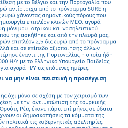
ίθεση με το Βέλγιο και την Πορτογαλία που
ευρώ αντίστοιχα από το πρόγραμμα
SURE
η
ις ευρώ χάνοντας σημαντικούς πόρους που
δημιουργία επιπλέον κλινών ΜΕΘ, αγορά
η μόνιμου ιατρικού και νοσηλευτικού
 που της ασκήθηκε και από την πλευρά μας,
ρών επιπλέον 2,5 δις ευρώ από το πρόγραμμα
λλά και σε επίπεδο αξιοποίησης άλλων
έρησε έναντι της Πορτογαλίας η οποία ήδη
00 Η/Υ με το Ελληνικό Υπουργείο Παιδείας
για αγορά Η/Υ τις επόμενες ημέρες.
ι να μην είναι πειστική η προσέγγιση
ς όχι μόνο σε σχέση με τον χειρισμό των
χέση με την
αντιμετώπιση της τουρκικής
 Ορούτς Ρέις έκανε πάρτι επί μήνες σε ύδατα
ίχνουν οι δημοσκοπήσεις τα κόμματα της
 πολιτικά τις κυβερνητικές αβελτηρίες.