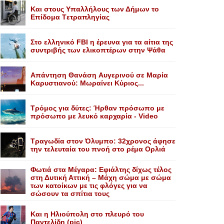
Kαι στους Yπαλλήλους των Δήμων το
Eπίδομα Tετραπληγίας
Στο ελληνικό FBI η έρευνα για τα αίτια της
συντριβής των ελικοπτέρων στην Ψάθα
Aπάντηση Θανάση Aυγερινού σε Mαρία
Kαρυστιανού: Mωραίνει Kύριος...
Τρόμος για δύτες: Ήρθαν πρόσωπο με
πρόσωπο με λευκό καρχαρία - Video
Τραγωδία στον Όλυμπο: 32χρονος άφησε
την τελευταία του πνοή στο ρέμα Ορλιά
Φωτιά στα Μέγαρα: Εφιάλτης δίχως τέλος
στη Δυτική Αττική – Μάχη σώμα με σώμα
των κατοίκων με τις φλόγες για να
σώσουν τα σπίτια τους
Και η Ηλιούπολη στο πλευρό του
Παντελίδη (pic)