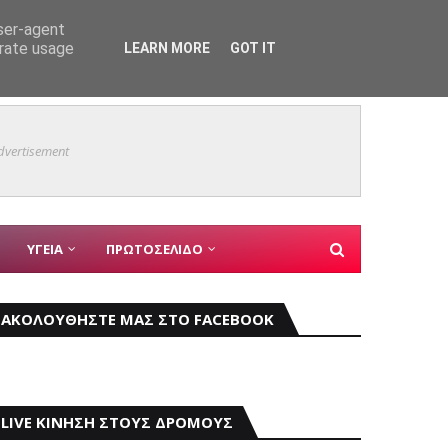
user-agent
erate usage
LEARN MORE
GOT IT
Mάχη μ
ΚΥΡΙΑ ΘΕΜΑΤΑ
dvertisement
ΥΓΕΙΑ
ΠΡΩΤΟΣΕΛΙΔΟ
ΑΚΟΛΟΥΘΗΣΤΕ ΜΑΣ ΣΤΟ FACEBOOK
LIVE ΚΙΝΗΣΗ ΣΤΟΥΣ ΔΡΟΜΟΥΣ