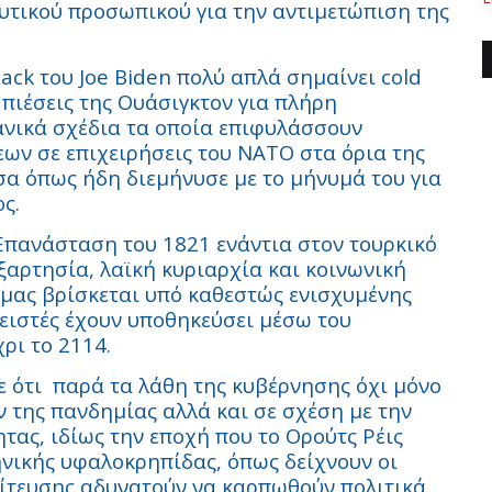
υτικού προσωπικού για την αντιμετώπιση της
ack
του
Joe
Biden
πολύ απλά σημαίνει
cold
 πιέσεις της Ουάσιγκτον για πλήρη
ανικά σχέδια τα οποία επιφυλάσσουν
ων σε επιχειρήσεις του ΝΑΤΟ στα όρια της
α όπως ήδη διεμήνυσε με το μήνυμά του για
ς.
Επανάσταση του 1821 ενάντια στον τουρκικό
εξαρτησία, λαϊκή κυριαρχία και κοινωνική
 μας βρίσκεται υπό καθεστώς ενισχυμένης
νειστές έχουν υποθηκεύσει μέσω του
ρι το 2114.
 ότι
παρά τα λάθη της κυβέρνησης όχι μόνο
ν της πανδημίας αλλά και σε σχέση με την
τας, ιδίως την εποχή που το Ορούτς Ρέις
ληνικής υφαλοκρηπίδας, όπως δείχνουν οι
ίτευσης αδυνατούν να καρπωθούν πολιτικά