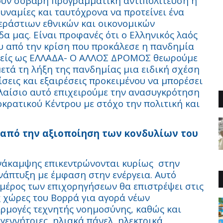
κούν σοβαρή προγραμματική αντιπολίτευση η
δυναμίες και ταυτόχρονα να προτείνει ένα
εράστιων εθνικών και οικονομικών
α μας. Είναι προφανές ότι ο Ελληνικός λαός
υ από την κρίση που προκάλεσε η πανδημία
μείς ως ΕΛΛΑΔΑ- Ο ΑΛΛΟΣ ΔΡΟΜΟΣ θεωρούμε
μετά τη λήξη της πανδημίας μια ειδική σχέση
ίσεις και εξαιρέσεις προκειμένου να μπορέσει
πλαίσιο αυτό επιχειρούμε την ανασυγκρότηση
κρατικού Κέντρου με στόχο την πολιτική και
 από την αξιοποίηση των κονδυλίων του
νάκαμψης επικεντρώνονται κυρίως
στην
νάπτυξη με έμφαση στην ενέργεια. Αυτό
 μέρος των επιχορηγήσεων θα επιστρέψει στις
 χώρες του Βορρά για αγορά νέων
φαρμογές τεχνητής νοημοσύνης, καθώς και
εννήτριες, ηλιακά πάνελ, ηλεκτρικά