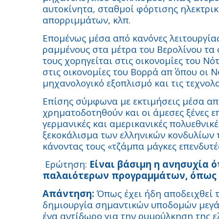
αυτοκίνητα, σταθμοί φόρτισης ηλεκτρι
απορριμμάτων, κλπ.
Επομένως μέσα από κανόνες λειτουργία
ραμμένους στα μέτρα του Βερολίνου τα 
τους χορηγείται στις οικονομίες του Ν
στις οικονομίες του Βορρά απ΄ όπου οι 
μηχανολογικό εξοπλισμό και τις τεχνολο
Επίσης σύμφωνα με εκτιμήσεις μέσα απ
χρηματοδοτηθούν και οι άμεσες ξένες επ
γερμανικές και αμερικανικές πολυεθνικέ
ξεκοκάλισμα των ελληνικών κονδυλίων
κάνοντας τους «τζάμπα μάγκες επενδυτέ
E
ρώτηση:
Είναι βάσιμη η ανησυχία ό
παλαιότερων προγραμμάτων, όπως 
Απάντηση:
Όπως έχει ήδη αποδειχθεί τ
δημιουργία σημαντικών υποδομών μεγάλ
ένα αντίδωρο για την ρυμούλκηση της ε