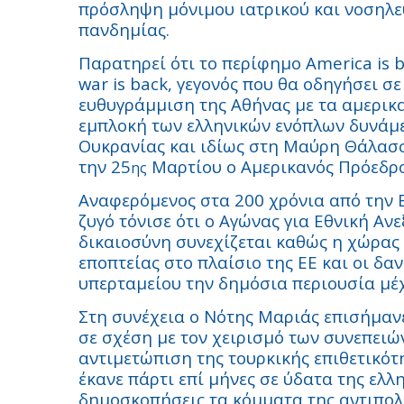
πρόσληψη μόνιμου ιατρικού και νοσηλε
πανδημίας.
Παρατηρεί ότι το περίφημο
America
is
b
war
is
back
, γεγονός που θα οδηγήσει σε
ευθυγράμμιση της Αθήνας με τα αμερικ
εμπλοκή των ελληνικών ενόπλων δυνάμε
Ουκρανίας και ιδίως στη Μαύρη Θάλασσ
την 25
Μαρτίου ο Αμερικανός Πρόεδρο
ης
Αναφερόμενος στα 200 χρόνια από την 
ζυγό τόνισε ότι ο Αγώνας για Εθνική Αν
δικαιοσύνη συνεχίζεται καθώς η χώρας
εποπτείας στο πλαίσιο της ΕΕ και οι δα
υπερταμείου την δημόσια περιουσία μέχ
Στη συνέχεια ο Νότης Μαριάς επισήμανε
σε σχέση με τον χειρισμό των συνεπειώ
αντιμετώπιση της τουρκικής επιθετικότη
έκανε πάρτι επί μήνες σε ύδατα της ελ
δημοσκοπήσεις τα κόμματα της αντιπολ