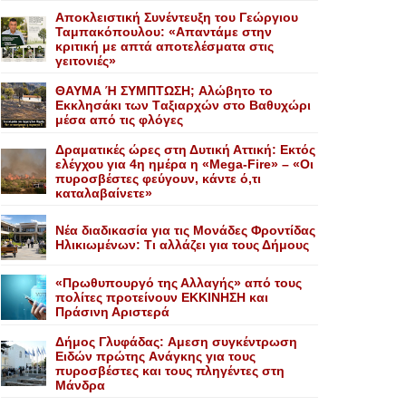
Αποκλειστική Συνέντευξη του Γεώργιου
Ταμπακόπουλου: «Απαντάμε στην
κριτική με απτά αποτελέσματα στις
γειτονιές»
ΘΑΥΜΑ Ή ΣΥΜΠΤΩΣΗ; Aλώβητο το
Eκκλησάκι των Tαξιαρχών στο Bαθυχώρι
μέσα από τις φλόγες
Δραματικές ώρες στη Δυτική Αττική: Εκτός
ελέγχου για 4η ημέρα η «Mega-Fire» – «Οι
πυροσβέστες φεύγουν, κάντε ό,τι
καταλαβαίνετε»
Nέα διαδικασία για τις Mονάδες Φροντίδας
Hλικιωμένων: Tι αλλάζει για τους Δήμους
«Πρωθυπουργό της Αλλαγής» από τους
πολίτες προτείνουν EKKINHΣΗ και
Πράσινη Αριστερά
Δήμος Γλυφάδας: Aμεση συγκέντρωση
Eιδών πρώτης Aνάγκης για τους
πυροσβέστες και τους πληγέντες στη
Mάνδρα