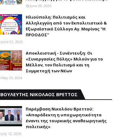
June 29, 2026
Ηλιούπολη: Πολιτισμός και
Aλληλεγγύη από τον Εκπολιτιστικό &
Εξωραϊστικό Σύλλογο Αγ. Μαρίνας "Η
ΠΡΟΟΔΟΣ"
June 01, 2026
Αποκλειστική - Συνέντευξη: Οι
«Συνεργασίες Πόλης» Μιλούν για το
Μέλλον, τον Πολιτισμό και τη
Συμμετοχή των Νέων
May 25, 2026
ΒΟΥΛΕΥΤΗΣ ΝΙΚΟΛΑΟΣ ΒΡΕΤΤΟΣ
Παρέμβαση Nικολάου Bρεττού:
«Aπαράδεκτη η υποχωρητικότητα
έναντι της τουρκικής αναθεωρητικής
πολιτικής»
July 12, 2026