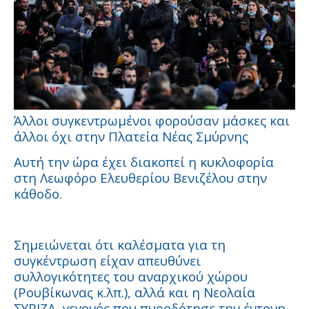
Άλλοι συγκεντρωμένοι φορούσαν μάσκες και
άλλοι όχι στην Πλατεία Νέας Σμύρνης
Αυτή την ώρα έχει διακοπεί η κυκλοφορία
στη Λεωφόρο Ελευθερίου Βενιζέλου στην
κάθοδο.
Σημειώνεται ότι καλέσματα για τη
συγκέντρωση είχαν απευθύνει
συλλογικότητες του αναρχικού χώρου
(Ρουβίκωνας κ.λπ.), αλλά και η Νεολαία
ΣΥΡΙΖΑ, γεγονός που πυροδότησε την έντονη