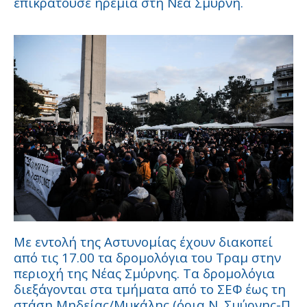
επικρατούσε ηρεμία στη Νέα Σμύρνη.
Με εντολή της Αστυνομίας έχουν διακοπεί
από τις 17.00 τα δρομολόγια του Τραμ στην
περιοχή της Νέας Σμύρνης. Tα δρομολόγια
διεξάγονται στα τμήματα από το ΣΕΦ έως τη
στάση Μηδείας/Μυκάλης (όρια Ν. Σμύρνης-Π.