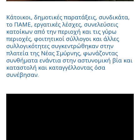
Κάτοικοι, δημοτικές παρατάξεις, συνδικάτα,
το ΠΑΜΕ, εργατικές λέσχες, συνελεύσεις
κατοίκων από την περιοχή και τις γύρω
περιοχές, φοιτητικοί σύλλογοι και άλλες
συλλογικότητες συγκεντρώθηκαν στην
πλατεία της Νέας Σμύρνης, φωνάζοντας
συνθήματα ενάντια στην αστυνομική βία και
καταστολή και καταγγέλλοντας όσα
συνέβησαν.