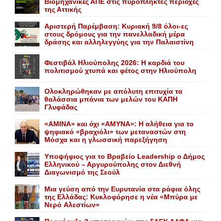
Bιομηχανικές ΑΠΕ στις πυρόπληκτες περιοχές
της Αττικής
Αριστερή Παρέμβαση: Κυριακή 9/8 όλοι-ες
στους δρόμους για την πανελλαδική μέρα
δράσης και αλληλεγγύης για την Παλαιστίνη
Φεστιβάλ Ηλιούπολης 2026: Η καρδιά του
πολιτισμού χτυπά και φέτος στην Ηλιούπολη
Ολοκληρώθηκαν με απόλυτη επιτυχία τα
θαλάσσια μπάνια των μελών του KAΠH
Γλυφάδας
«AMINA» και όχι «ΑΜΥΝΑ»: Η αλήθεια για το
ψηφιακό «βραχιόλι» των μεταναστών στη
Μόσχα και η γλωσσική παρεξήγηση
Yποψήφιος για το Bραβείο Leadership ο Δήμος
Ελληνικού – Αργυρούπολης στον Διεθνή
Διαγωνισμό της Σεούλ
Mια γεύση από την Eυρυτανία στα ράφια όλης
της Ελλάδας: Κυκλοφόρησε η νέα «Μπύρα με
Nερό Aλεστίων»