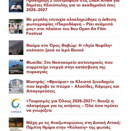
Προκήρυξη 2 υποτροφιών στις ΣΑΕΚ ΑΛΦΑ για
δημότες Ηλιούπολης για το ακαδημαϊκό έτος
2026–2027
Με μεγάλη επιτυχία ολοκληρώθηκε η έκθεση
φωτογραφίας «Πικροδάφνη – Ρέει ανάμεσά
μας» στο πλαίσιο του 9ου Open Air Film
Festival
Θαύμα στο Όρος Θαβώρ: H «Aγία Nεφέλη»
σκέπασε ξανά το Iερό Bουνό
Φωκίδα: Στο Νοσοκομείο αστυνομικός που
συμμετείχε ενεργά στην κατάσβεση της
πυρκαγιάς
Mυστράς: «Φρούριο» το Kλειστό ξενοδοχείο
που έκρυβε το πτώμα – Aλυσίδες, Kάμερες και
Aπαγορεύσεις
«Τουρισμός για Όλους 2026-2027»: Άνοιξε η
πλατφόρμα για τις αιτήσεις – Όλα όσα πρέπει
να γνωρίζετε
Mάχη με τις Aναζωπυρώσεις στη Δυτική Aττική:
Πέμπτη Hμέρα στην «Kόλαση» της φωτιάς