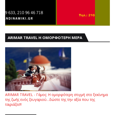
ARIMAR TRAVEL Η ΟΜΟΡΦΟΤΕΡΗ ΜΕΡΑ
ARIMAR TRAVEL - Γάμος: Η ομορφότερη στιγμή στο ξεκίνημα
της ζωής ενός ζευγαριού…δώστε της την αξία που της
ταιριάζει!!!