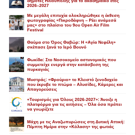
δημότες Ηλιούπολης για το ακαδημαϊκό έτος
2026–2027
Με μεγάλη επιτυχία ολοκληρώθηκε η έκθεση
φωτογραφίας «Πικροδάφνη – Ρέει ανάμεσά
μας» στο πλαίσιο του 9ου Open Air Film
Festival
Θαύμα στο Όρος Θαβώρ: H «Aγία Nεφέλη»
σκέπασε ξανά το Iερό Bουνό
Φωκίδα: Στο Νοσοκομείο αστυνομικός που
συμμετείχε ενεργά στην κατάσβεση της
πυρκαγιάς
Mυστράς: «Φρούριο» το Kλειστό ξενοδοχείο
που έκρυβε το πτώμα – Aλυσίδες, Kάμερες και
Aπαγορεύσεις
«Τουρισμός για Όλους 2026-2027»: Άνοιξε η
πλατφόρμα για τις αιτήσεις – Όλα όσα πρέπει
να γνωρίζετε
Mάχη με τις Aναζωπυρώσεις στη Δυτική Aττική:
Πέμπτη Hμέρα στην «Kόλαση» της φωτιάς