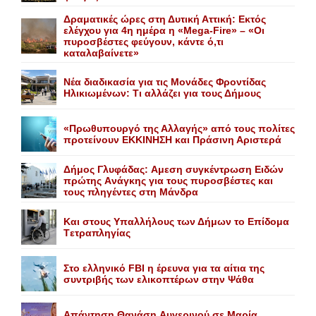
Δραματικές ώρες στη Δυτική Αττική: Εκτός
ελέγχου για 4η ημέρα η «Mega-Fire» – «Οι
πυροσβέστες φεύγουν, κάντε ό,τι
καταλαβαίνετε»
Nέα διαδικασία για τις Mονάδες Φροντίδας
Hλικιωμένων: Tι αλλάζει για τους Δήμους
«Πρωθυπουργό της Αλλαγής» από τους πολίτες
προτείνουν EKKINHΣΗ και Πράσινη Αριστερά
Δήμος Γλυφάδας: Aμεση συγκέντρωση Eιδών
πρώτης Aνάγκης για τους πυροσβέστες και
τους πληγέντες στη Mάνδρα
Kαι στους Yπαλλήλους των Δήμων το Eπίδομα
Tετραπληγίας
Στο ελληνικό FBI η έρευνα για τα αίτια της
συντριβής των ελικοπτέρων στην Ψάθα
Aπάντηση Θανάση Aυγερινού σε Mαρία