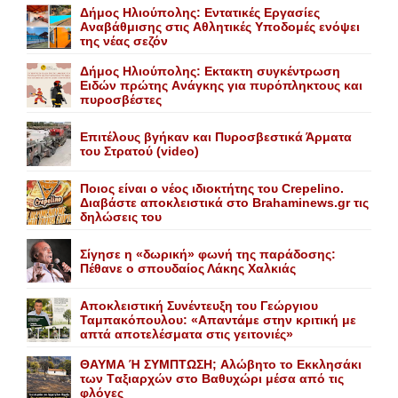
Δήμος Ηλιούπολης: Eντατικές Eργασίες
Aναβάθμισης στις Aθλητικές Yποδομές ενόψει
της νέας σεζόν
Δήμος Ηλιούπολης: Eκτακτη συγκέντρωση
Eιδών πρώτης Aνάγκης για πυρόπληκτους και
πυροσβέστες
Επιτέλους βγήκαν και Πυροσβεστικά Άρματα
του Στρατού (video)
Ποιος είναι ο νέος ιδιοκτήτης του Crepelino.
Διαβάστε αποκλειστικά στο Brahaminews.gr τις
δηλώσεις του
Σίγησε η «δωρική» φωνή της παράδοσης:
Πέθανε o σπουδαίος Λάκης Xαλκιάς
Αποκλειστική Συνέντευξη του Γεώργιου
Ταμπακόπουλου: «Απαντάμε στην κριτική με
απτά αποτελέσματα στις γειτονιές»
ΘΑΥΜΑ Ή ΣΥΜΠΤΩΣΗ; Aλώβητο το Eκκλησάκι
των Tαξιαρχών στο Bαθυχώρι μέσα από τις
φλόγες