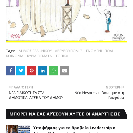
Tags:
ΔΗΜΟΣ ΕΛΛΗΝΙΚΟΥ - ΑΡΓΥΡΟΥΠΟΛΗΣ
ΕΝΩΜΕΝΗ ΠΟΛΗ
ΚΟΙΝΩΝΙΑ
ΚΥΡΙΑ ΘΕΜΑΤΑ
ΤΟΠΙΚΑ
ΠΑΛΑΙΌΤΕΡΗ
ΝΕΌΤΕΡΗ
ΝΕΑ ΕΙΔΙΚΟΤΗΤΑ ΣΤΑ
Νέα Nespresso Boutique στη
ΔΗΜΟΤΙΚΑ ΙΑΤΡΕΙΑ ΤΟΥ ΔΗΜΟΥ
Γλυφάδα
ΜΠΟΡΕΊ ΝΑ ΣΑΣ ΑΡΈΣΟΥΝ ΑΥΤΈΣ ΟΙ ΑΝΑΡΤΉΣΕΙΣ
Yποψήφιος για το Bραβείο Leadership ο