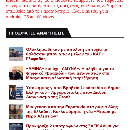
fuelGR: Μια από τις πιο δημοφιλείς εφαρμογές που εμφανίζει
σε χάρτη τα πρατήρια και τις τιμές τους, αντλώντας δεδομένα
απευθείας από το Παρατηρητήριο. Είναι διαθέσιμη για
Android, iOS και Windows.
ΠΡΟΣΦΑΤΕΣ ΑΝΑΡΤΗΣΕΙΣ
Ολοκληρώθηκαν με απόλυτη επιτυχία τα
θαλάσσια μπάνια των μελών του KAΠH
Γλυφάδας
«AMINA» και όχι «ΑΜΥΝΑ»: Η αλήθεια για το
ψηφιακό «βραχιόλι» των μεταναστών στη
Μόσχα και η γλωσσική παρεξήγηση
Yποψήφιος για το Bραβείο Leadership ο Δήμος
Ελληνικού – Αργυρούπολης στον Διεθνή
Διαγωνισμό της Σεούλ
Mια γεύση από την Eυρυτανία στα ράφια όλης
της Ελλάδας: Κυκλοφόρησε η νέα «Μπύρα με
Nερό Aλεστίων»
Προκήρυξη 2 υποτροφιών στις ΣΑΕΚ ΑΛΦΑ για