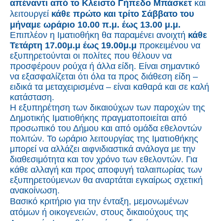
απέναντι από το Κλειστό Γήπεδο Μπάσκετ
και
λειτουργεί
κάθε πρώτο και τρίτο Σάββατο του
μήνα
με ωράριο 10.00 π.μ. έως 13.00 μ.μ.
Επιπλέον η Ιματιοθήκη θα παραμένει ανοιχτή
κάθε
Τετάρτη 17.00μ.μ έως 19.00μ.μ
προκειμένου να
εξυπηρετούνται οι πολίτες που θέλουν να
προσφέρουν ρούχα ή άλλα είδη. Είναι σημαντικό
να εξασφαλίζεται ότι όλα τα προς διάθεση είδη –
ειδικά τα μεταχειρισμένα – είναι καθαρά και σε καλή
κατάσταση.
Η εξυπηρέτηση των δικαιούχων των παροχών της
Δημοτικής Ιματιοθήκης πραγματοποιείται από
προσωπικό του Δήμου και από ομάδα εθελοντών
πολιτών. Το ωράριο λειτουργίας της Ιματιοθήκης
μπορεί να αλλάζει αιφνιδιαστικά ανάλογα με την
διαθεσιμότητα και τον χρόνο των εθελοντών. Για
κάθε αλλαγή και προς αποφυγή ταλαιπωρίας των
εξυπηρετούμενων θα αναρτάται εγκαίρως σχετική
ανακοίνωση.
Βασικό κριτήριο για την ένταξη, μεμονωμένων
ατόμων ή οικογενειών, στους δικαιούχους της