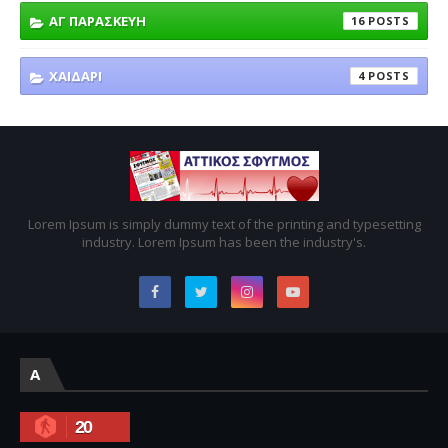
ΑΓ ΠΑΡΑΣΚΕΥΗ
16
ΧΑΙΔΑΡΙ
4
Lorem Ipsum is simply dummy text of the printing and typesetting
industry. Lorem Ipsum has been the industry's.
A
20