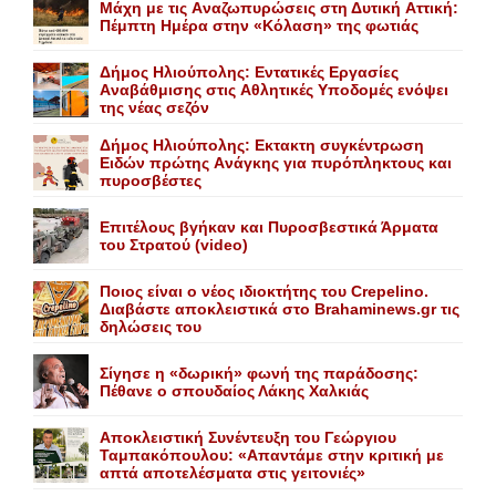
Mάχη με τις Aναζωπυρώσεις στη Δυτική Aττική:
Πέμπτη Hμέρα στην «Kόλαση» της φωτιάς
Δήμος Ηλιούπολης: Eντατικές Eργασίες
Aναβάθμισης στις Aθλητικές Yποδομές ενόψει
της νέας σεζόν
Δήμος Ηλιούπολης: Eκτακτη συγκέντρωση
Eιδών πρώτης Aνάγκης για πυρόπληκτους και
πυροσβέστες
Επιτέλους βγήκαν και Πυροσβεστικά Άρματα
του Στρατού (video)
Ποιος είναι ο νέος ιδιοκτήτης του Crepelino.
Διαβάστε αποκλειστικά στο Brahaminews.gr τις
δηλώσεις του
Σίγησε η «δωρική» φωνή της παράδοσης:
Πέθανε o σπουδαίος Λάκης Xαλκιάς
Αποκλειστική Συνέντευξη του Γεώργιου
Ταμπακόπουλου: «Απαντάμε στην κριτική με
απτά αποτελέσματα στις γειτονιές»