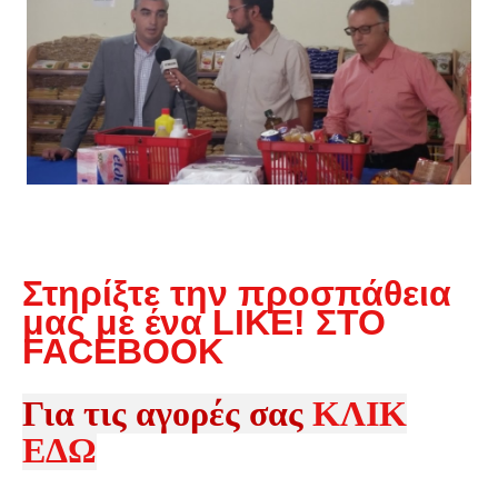
Στηρίξτε την προσπάθεια
μας με ένα LIKE! ΣΤΟ
FACEBOOK
Για τις αγορές σας
ΚΛΙΚ
ΕΔΩ