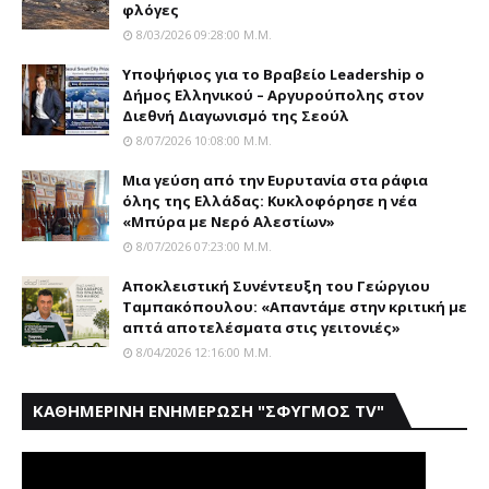
φλόγες
8/03/2026 09:28:00 Μ.μ.
Yποψήφιος για το Bραβείο Leadership ο
Δήμος Ελληνικού – Αργυρούπολης στον
Διεθνή Διαγωνισμό της Σεούλ
8/07/2026 10:08:00 Μ.μ.
Mια γεύση από την Eυρυτανία στα ράφια
όλης της Ελλάδας: Κυκλοφόρησε η νέα
«Μπύρα με Nερό Aλεστίων»
8/07/2026 07:23:00 Μ.μ.
Αποκλειστική Συνέντευξη του Γεώργιου
Ταμπακόπουλου: «Απαντάμε στην κριτική με
απτά αποτελέσματα στις γειτονιές»
8/04/2026 12:16:00 Μ.μ.
ΚΑΘΗΜΕΡΙΝΗ ΕΝΗΜΕΡΩΣΗ "ΣΦΥΓΜΟΣ TV"