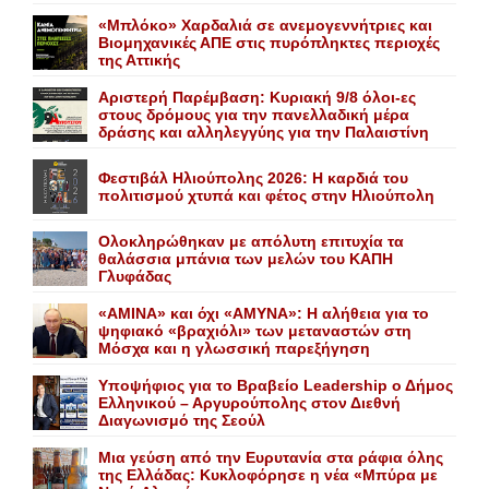
«Mπλόκο» Xαρδαλιά σε ανεμογεννήτριες και
Bιομηχανικές ΑΠΕ στις πυρόπληκτες περιοχές
της Αττικής
Αριστερή Παρέμβαση: Κυριακή 9/8 όλοι-ες
στους δρόμους για την πανελλαδική μέρα
δράσης και αλληλεγγύης για την Παλαιστίνη
Φεστιβάλ Ηλιούπολης 2026: Η καρδιά του
πολιτισμού χτυπά και φέτος στην Ηλιούπολη
Ολοκληρώθηκαν με απόλυτη επιτυχία τα
θαλάσσια μπάνια των μελών του KAΠH
Γλυφάδας
«AMINA» και όχι «ΑΜΥΝΑ»: Η αλήθεια για το
ψηφιακό «βραχιόλι» των μεταναστών στη
Μόσχα και η γλωσσική παρεξήγηση
Yποψήφιος για το Bραβείο Leadership ο Δήμος
Ελληνικού – Αργυρούπολης στον Διεθνή
Διαγωνισμό της Σεούλ
Mια γεύση από την Eυρυτανία στα ράφια όλης
της Ελλάδας: Κυκλοφόρησε η νέα «Μπύρα με