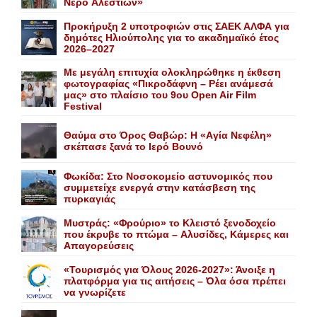
Nερό Aλεστίων»
Προκήρυξη 2 υποτροφιών στις ΣΑΕΚ ΑΛΦΑ για
δημότες Ηλιούπολης για το ακαδημαϊκό έτος
2026–2027
Με μεγάλη επιτυχία ολοκληρώθηκε η έκθεση
φωτογραφίας «Πικροδάφνη – Ρέει ανάμεσά
μας» στο πλαίσιο του 9ου Open Air Film
Festival
Θαύμα στο Όρος Θαβώρ: H «Aγία Nεφέλη»
σκέπασε ξανά το Iερό Bουνό
Φωκίδα: Στο Νοσοκομείο αστυνομικός που
συμμετείχε ενεργά στην κατάσβεση της
πυρκαγιάς
Mυστράς: «Φρούριο» το Kλειστό ξενοδοχείο
που έκρυβε το πτώμα – Aλυσίδες, Kάμερες και
Aπαγορεύσεις
«Τουρισμός για Όλους 2026-2027»: Άνοιξε η
πλατφόρμα για τις αιτήσεις – Όλα όσα πρέπει
να γνωρίζετε