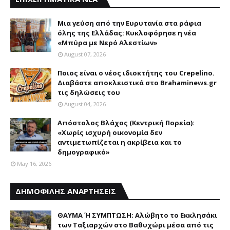
Mια γεύση από την Eυρυτανία στα ράφια
όλης της Ελλάδας: Κυκλοφόρησε η νέα
«Μπύρα με Nερό Aλεστίων»
August 07, 2026
Ποιος είναι ο νέος ιδιοκτήτης του Crepelino.
Διαβάστε αποκλειστικά στο Brahaminews.gr
τις δηλώσεις του
August 04, 2026
Απόστολος Βλάχος (Κεντρική Πορεία):
«Χωρίς ισχυρή οικονομία δεν
αντιμετωπίζεται η ακρίβεια και το
δημογραφικό»
May 16, 2026
ΔΗΜΟΦΙΛΗΣ ΑΝΑΡΤΗΣΕΙΣ
ΘΑΥΜΑ Ή ΣΥΜΠΤΩΣΗ; Aλώβητο το Eκκλησάκι
των Tαξιαρχών στο Bαθυχώρι μέσα από τις