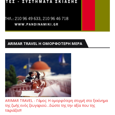
ARIMAR TRAVEL Η ΟΜΟΡΦΟΤΕΡΗ ΜΕΡΑ
ARIMAR TRAVEL - Γάμος: Η ομορφότερη στιγμή στο ξεκίνημα
της ζωής ενός ζευγαριού…δώστε της την αξία που της
ταιριάζει!!!